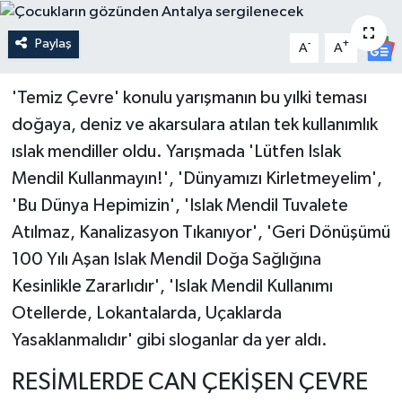
Güncel
Paylaş
-
+
A
A
Kültür & Sanat
'Temiz Çevre' konulu yarışmanın bu yılki teması
Magazin
doğaya, deniz ve akarsulara atılan tek kullanımlık
ıslak mendiller oldu. Yarışmada 'Lütfen Islak
Resmi İlan
Mendil Kullanmayın!', 'Dünyamızı Kirletmeyelim',
'Bu Dünya Hepimizin', 'Islak Mendil Tuvalete
Sağlık & Yaşam
Atılmaz, Kanalizasyon Tıkanıyor', 'Geri Dönüşümü
100 Yılı Aşan Islak Mendil Doğa Sağlığına
Siyaset
Kesinlikle Zararlıdır', 'Islak Mendil Kullanımı
Spor
Otellerde, Lokantalarda, Uçaklarda
Yasaklanmalıdır' gibi sloganlar da yer aldı.
RESİMLERDE CAN ÇEKİŞEN ÇEVRE