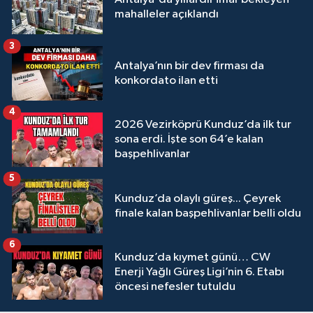
mahalleler açıklandı
3
Antalya’nın bir dev firması da
konkordato ilan etti
4
2026 Vezirköprü Kunduz’da ilk tur
sona erdi. İşte son 64’e kalan
başpehlivanlar
5
Kunduz’da olaylı güreş... Çeyrek
finale kalan başpehlivanlar belli oldu
6
Kunduz’da kıymet günü… CW
Enerji Yağlı Güreş Ligi’nin 6. Etabı
öncesi nefesler tutuldu