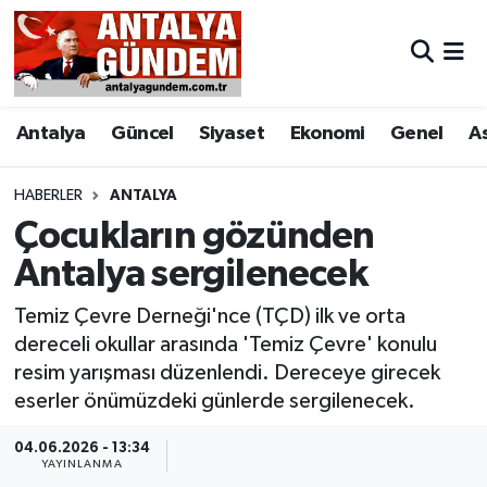
Antalya
Antalya Nöbetçi Eczaneler
Antalya
Güncel
Siyaset
Ekonomi
Genel
A
Asayiş
Antalya Hava Durumu
Bilim & Teknoloji
Antalya Namaz Vakitleri
HABERLER
ANTALYA
Çocukların gözünden
Bölge
Antalya Trafik Yoğunluk Haritası
Antalya sergilenecek
EĞİTİM
Süper Lig Puan Durumu ve Fikstür
Temiz Çevre Derneği'nce (TÇD) ilk ve orta
dereceli okullar arasında 'Temiz Çevre' konulu
Ekonomi
Tüm Manşetler
resim yarışması düzenlendi. Dereceye girecek
eserler önümüzdeki günlerde sergilenecek.
Genel
Son Dakika Haberleri
04.06.2026 - 13:34
YAYINLANMA
Görüntülü Haber
Haber Arşivi