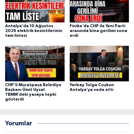
Antalya’da 10 Ağustos
Finike’de CHP ile Yeni Parti
2026 elektrik kesintilerinin
arasında bina gerilimi sona
tam listesi
erdi
CHP’li Muratpaşa Belediye
Yarbay Tolga Coşkun
Başkanı Ümit Uysal
Antalya’ya veda etti
TBMM’deki yasaya tepki
gösterdi
Yorumlar