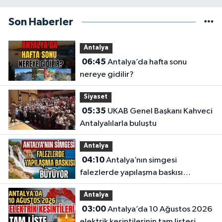
Son Haberler
Antalya
06:45
Antalya’da hafta sonu
nereye gidilir?
Siyaset
05:35
UKAB Genel Başkanı Kahveci
Antalyalılarla buluştu
Antalya
04:10
Antalya’nın simgesi
falezlerde yapılaşma baskısı
büyüyor
Antalya
03:00
Antalya’da 10 Ağustos 2026
elektrik kesintilerinin tam listesi