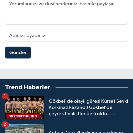
Gönder
Trend Haberler
1
Gökbel'de olaylı güreşi Kürşat Şevki
Korkmaz kazandı! Gökbel’de
çeyrek finalistler belli oldu...
Megastar Ali Gürbüz elendi!
2
Antalya'da yıllardır imar bekleyen