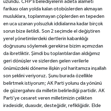
uzundu. CHP’li belediyelerin adeta alameti
farikası olan yolda kalan otobüslerden akmayan
musluklara, toplanmayan çöplerden en tepeden
en uca uzanan yolsuzluk iddialarına kadar birçok
sorun bize iletildi. Son 2 seçimde el değiştiren
yerel yönetimlerdeki dertlerin kabarıklığı
doğrusunu söylemek gerekirse bizim açımızdan
da ibretliktir. Şimdi bu toplantılardan aldığımız
geri dönüşler ve sizlerden gelen verilerle
önümüzdeki döneme ilişkin yol haritamıza inşallah
son şeklini veriyoruz. Şunu burada özellikle
belirtmek istiyorum; AK Parti yolunu da yönünü
de güzergahını da milletin belirlediği partidir. AK
Parti’ye cesaret veren milletimizin çelikten
iradesidir, duasıdır, desteğidir, refikliğidir. Elde