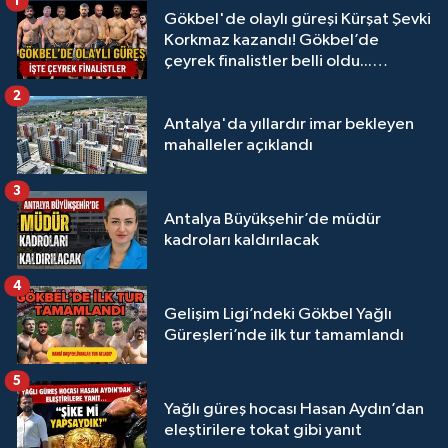
1
Gökbel'de olaylı güreşi Kürşat Şevki
Korkmaz kazandı! Gökbel’de
çeyrek finalistler belli oldu...
Megastar Ali Gürbüz elendi!
2
Antalya'da yıllardır imar bekleyen
mahalleler açıklandı
3
Antalya Büyükşehir’de müdür
kadroları kaldırılacak
4
Gelişim Ligi’ndeki Gökbel Yağlı
Güreşleri’nde ilk tur tamamlandı
5
Yağlı güreş hocası Hasan Aydın’dan
eleştirilere tokat gibi yanıt