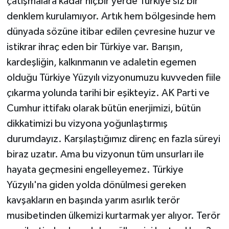
çatışmalara kadar hiçbir yerde Türkiye’siz bir
denklem kurulamıyor. Artık hem bölgesinde hem
dünyada sözüne itibar edilen çevresine huzur ve
istikrar ihraç eden bir Türkiye var. Barışın,
kardeşliğin, kalkınmanın ve adaletin egemen
olduğu Türkiye Yüzyılı vizyonumuzu kuvveden fiile
çıkarma yolunda tarihi bir eşikteyiz. AK Parti ve
Cumhur ittifakı olarak bütün enerjimizi, bütün
dikkatimizi bu vizyona yoğunlaştırmış
durumdayız. Karşılaştığımız direnç en fazla süreyi
biraz uzatır. Ama bu vizyonun tüm unsurları ile
hayata geçmesini engelleyemez. Türkiye
Yüzyılı'na giden yolda dönülmesi gereken
kavşakların en başında yarım asırlık terör
musibetinden ülkemizi kurtarmak yer alıyor. Terör