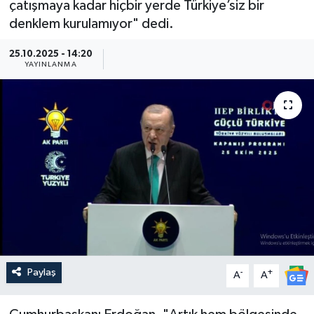
çatışmaya kadar hiçbir yerde Türkiye’siz bir
denklem kurulamıyor" dedi.
Güncel
25.10.2025 - 14:20
Kültür & Sanat
YAYINLANMA
Magazin
Resmi İlan
Sağlık & Yaşam
Siyaset
Spor
Paylaş
-
+
A
A