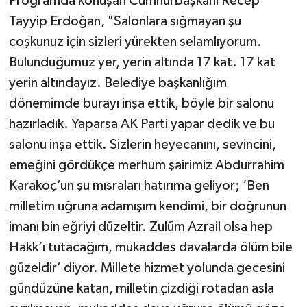
Programda konuşan Cumhurbaşkanı Recep
Tayyip Erdoğan, "Salonlara sığmayan şu
coşkunuz için sizleri yürekten selamlıyorum.
Bulunduğumuz yer, yerin altında 17 kat. 17 kat
yerin altındayız. Belediye başkanlığım
dönemimde burayı inşa ettik, böyle bir salonu
hazırladık. Yaparsa AK Parti yapar dedik ve bu
salonu inşa ettik. Sizlerin heyecanını, sevincini,
emeğini gördükçe merhum şairimiz Abdurrahim
Karakoç’un şu mısraları hatırıma geliyor; ‘Ben
milletim uğruna adamışım kendimi, bir doğrunun
imanı bin eğriyi düzeltir. Zulüm Azrail olsa hep
Hakk’ı tutacağım, mukaddes davalarda ölüm bile
güzeldir’ diyor. Millete hizmet yolunda gecesini
gündüzüne katan, milletin çizdiği rotadan asla