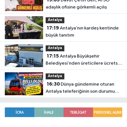
Davut Çetin’den, ATSO
adaylık ofisine görkemli açılış
Antalya
17:19
Antalya’nın kardeş kentinde
büyük tanıtım
Antalya
17:15
Antalya Büyükşehir
Belediyesi’nden üreticilere ücretsiz
destek
Antalya
16:30
Dünya gündemine oturan
Antalya teleferiğinin son durumu
belli oldu