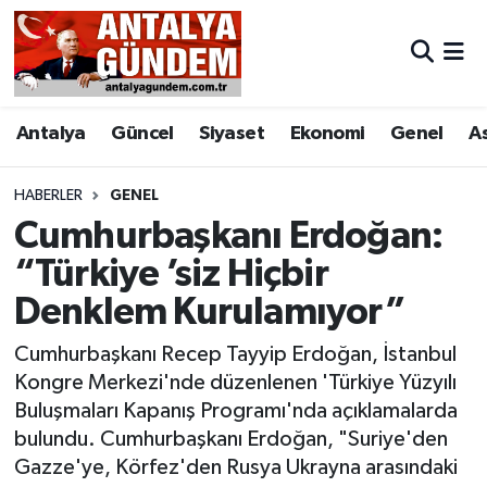
Antalya
Antalya Nöbetçi Eczaneler
Antalya
Güncel
Siyaset
Ekonomi
Genel
A
Asayiş
Antalya Hava Durumu
Bilim & Teknoloji
Antalya Namaz Vakitleri
HABERLER
GENEL
Cumhurbaşkanı Erdoğan:
Bölge
Antalya Trafik Yoğunluk Haritası
“Türkiye ’siz Hiçbir
Denklem Kurulamıyor”
EĞİTİM
Süper Lig Puan Durumu ve Fikstür
Cumhurbaşkanı Recep Tayyip Erdoğan, İstanbul
Ekonomi
Tüm Manşetler
Kongre Merkezi'nde düzenlenen 'Türkiye Yüzyılı
Buluşmaları Kapanış Programı'nda açıklamalarda
Genel
Son Dakika Haberleri
bulundu. Cumhurbaşkanı Erdoğan, "Suriye'den
Gazze'ye, Körfez'den Rusya Ukrayna arasındaki
Görüntülü Haber
Haber Arşivi