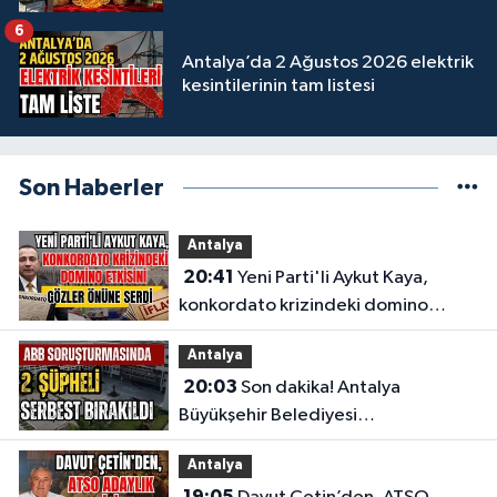
6
Antalya’da 2 Ağustos 2026 elektrik
kesintilerinin tam listesi
Son Haberler
Antalya
20:41
Yeni Parti'li Aykut Kaya,
konkordato krizindeki domino
etkisini gözler önüne serdi
Antalya
20:03
Son dakika! Antalya
Büyükşehir Belediyesi
soruşturmasında 2 şüpheli serbest
Antalya
bırakıldı
19:05