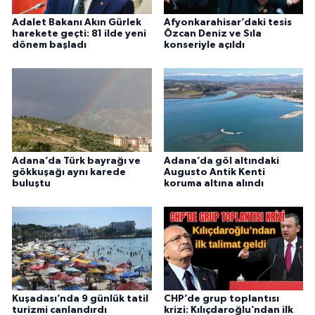
Adalet Bakanı Akın Gürlek
Afyonkarahisar’daki tesis
harekete geçti: 81 ilde yeni
Özcan Deniz ve Sıla
dönem başladı
konseriyle açıldı
Adana’da Türk bayrağı ve
Adana’da göl altındaki
gökkuşağı aynı karede
Augusto Antik Kenti
buluştu
koruma altına alındı
Kuşadası’nda 9 günlük tatil
CHP’de grup toplantısı
turizmi canlandırdı
krizi: Kılıçdaroğlu’ndan ilk