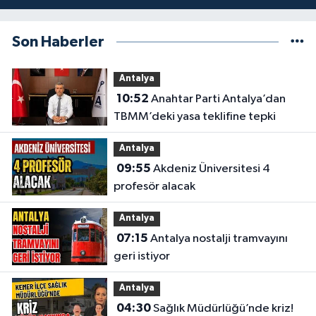
Son Haberler
Antalya
10:52
Anahtar Parti Antalya’dan
TBMM’deki yasa teklifine tepki
Antalya
09:55
Akdeniz Üniversitesi 4
profesör alacak
Antalya
07:15
Antalya nostalji tramvayını
geri istiyor
Antalya
04:30
Sağlık Müdürlüğü’nde kriz!