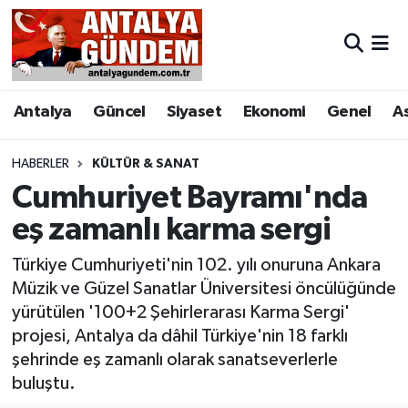
Antalya
Antalya Nöbetçi Eczaneler
Antalya
Güncel
Siyaset
Ekonomi
Genel
A
Asayiş
Antalya Hava Durumu
Bilim & Teknoloji
Antalya Namaz Vakitleri
HABERLER
KÜLTÜR & SANAT
Cumhuriyet Bayramı'nda
Bölge
Antalya Trafik Yoğunluk Haritası
eş zamanlı karma sergi
EĞİTİM
Süper Lig Puan Durumu ve Fikstür
Türkiye Cumhuriyeti'nin 102. yılı onuruna Ankara
Müzik ve Güzel Sanatlar Üniversitesi öncülüğünde
Ekonomi
Tüm Manşetler
yürütülen '100+2 Şehirlerarası Karma Sergi'
projesi, Antalya da dâhil Türkiye'nin 18 farklı
Genel
Son Dakika Haberleri
şehrinde eş zamanlı olarak sanatseverlerle
buluştu.
Görüntülü Haber
Haber Arşivi