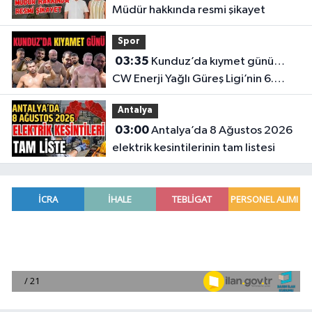
Müdür hakkında resmi şikayet
Spor
03:35
Kunduz’da kıymet günü…
CW Enerji Yağlı Güreş Ligi’nin 6.
Etabı öncesi nefesler tutuldu
Antalya
03:00
Antalya’da 8 Ağustos 2026
elektrik kesintilerinin tam listesi