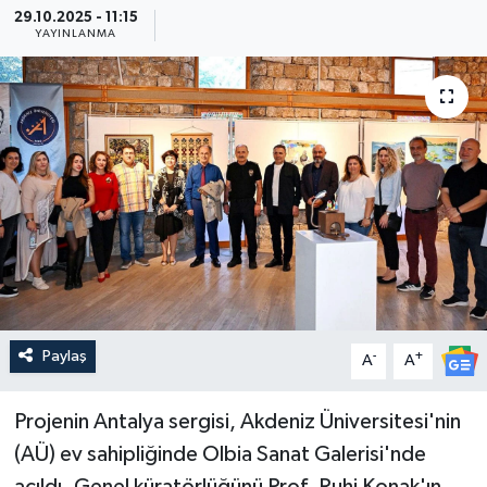
29.10.2025 - 11:15
YAYINLANMA
Güncel
Kültür & Sanat
Magazin
Resmi İlan
Sağlık & Yaşam
Siyaset
Paylaş
-
+
A
A
Spor
Projenin Antalya sergisi, Akdeniz Üniversitesi'nin
(AÜ) ev sahipliğinde Olbia Sanat Galerisi'nde