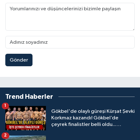
Gönder
Trend Haberler
1
Gökbel'de olaylı güreşi Kürşat Şevki
Korkmaz kazandı! Gökbel’de
çeyrek finalistler belli oldu...
Megastar Ali Gürbüz elendi!
2