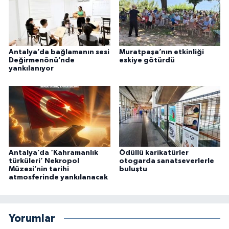
Antalya’da bağlamanın sesi
Muratpaşa’nın etkinliği
Değirmenönü’nde
eskiye götürdü
yankılanıyor
Antalya’da ‘Kahramanlık
Ödüllü karikatürler
türküleri’ Nekropol
otogarda sanatseverlerle
Müzesi’nin tarihi
buluştu
atmosferinde yankılanacak
Yorumlar