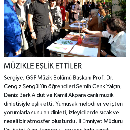
MÜZİKLE EŞLİK ETTİLER
Sergiye, GSF Müzik Bölümü Başkanı Prof. Dr.
Cengiz Şengül'ün öğrencileri Semih Cenk Yalçın,
Deniz Berk Aldut ve Kamil Akpara canlı müzik
dinletisiyle eşlik etti. Yumuşak melodiler ve içten
yorumlarla sunulan dinleti, izleyicilerde sıcak ve
neşeli bir atmosfer oluşturdu. İl Emniyet Müdürü
Dr. Sabit Akın Zaimoğlu, öğrencilerle sanat