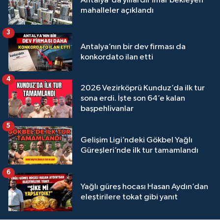
Antalya'da yıllardır imar bekleyen
mahalleler açıklandı
3
Antalya’nın bir dev firması da
konkordato ilan etti
4
2026 Vezirköprü Kunduz’da ilk tur
sona erdi. İşte son 64’e kalan
başpehlivanlar
5
Gelişim Ligi’ndeki Gökbel Yağlı
Güreşleri’nde ilk tur tamamlandı
6
Yağlı güreş hocası Hasan Aydın’dan
eleştirilere tokat gibi yanıt