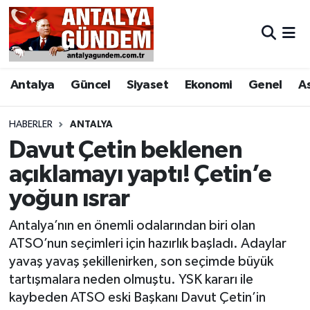
Antalya
Antalya Nöbetçi Eczaneler
Antalya
Güncel
Siyaset
Ekonomi
Genel
A
Asayiş
Antalya Hava Durumu
Bilim & Teknoloji
Antalya Namaz Vakitleri
HABERLER
ANTALYA
Davut Çetin beklenen
Bölge
Antalya Trafik Yoğunluk Haritası
açıklamayı yaptı! Çetin’e
yoğun ısrar
EĞİTİM
Süper Lig Puan Durumu ve Fikstür
Antalya’nın en önemli odalarından biri olan
Ekonomi
Tüm Manşetler
ATSO’nun seçimleri için hazırlık başladı. Adaylar
yavaş yavaş şekillenirken, son seçimde büyük
Genel
Son Dakika Haberleri
tartışmalara neden olmuştu. YSK kararı ile
kaybeden ATSO eski Başkanı Davut Çetin’in
Görüntülü Haber
Haber Arşivi