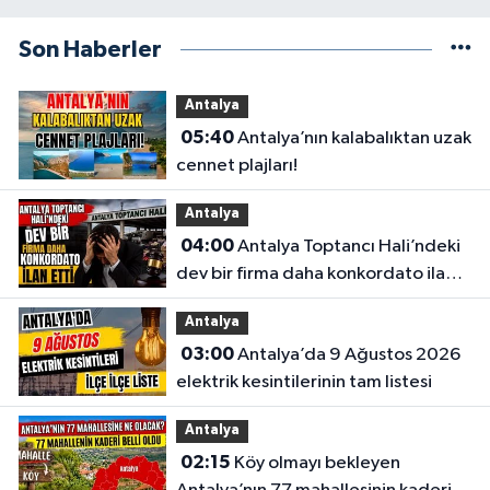
Son Haberler
Antalya
05:40
Antalya’nın kalabalıktan uzak
cennet plajları!
Antalya
04:00
Antalya Toptancı Hali’ndeki
dev bir firma daha konkordato ilan
etti
Antalya
03:00
Antalya’da 9 Ağustos 2026
elektrik kesintilerinin tam listesi
Antalya
02:15
Köy olmayı bekleyen