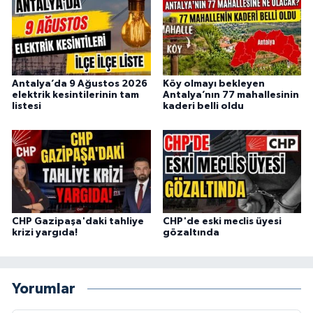
Antalya’da 9 Ağustos 2026
Köy olmayı bekleyen
elektrik kesintilerinin tam
Antalya’nın 77 mahallesinin
listesi
kaderi belli oldu
CHP Gazipaşa'daki tahliye
CHP'de eski meclis üyesi
krizi yargıda!
gözaltında
Yorumlar