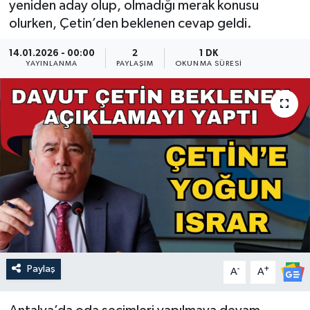
yeniden aday olup, olmadığı merak konusu
olurken, Çetin’den beklenen cevap geldi.
Güncel
14.01.2026 - 00:00
2
1 DK
Kültür & Sanat
YAYINLANMA
PAYLAŞIM
OKUNMA SÜRESI
Magazin
Resmi İlan
Sağlık & Yaşam
Siyaset
Spor
Paylaş
-
+
A
A