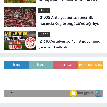
Antalya’nın 77 mahallesinin kaderi
belli oldu
Spor
01:05
Antalyaspor sezonun ilk
maçında Keçiörengücü’nü ağırlıyor
Spor
21:10
Antalyaspor'un stadyumunun
yeni ismi belli oldu!