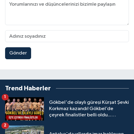
Gönder
Trend Haberler
1
Gökbel'de olaylı güreşi Kürşat Şevki
Korkmaz kazandı! Gökbel’de
çeyrek finalistler belli oldu...
Megastar Ali Gürbüz elendi!
2