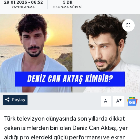
29.01.2026 - 06:52
5 DK
YAYINLANMA
OKUNMA SÜRESI
Güncel
Kültür & Sanat
Magazin
Resmi İlan
Sağlık & Yaşam
Siyaset
Paylaş
-
+
A
A
Spor
Türk televizyon dünyasında son yıllarda dikkat
çeken isimlerden biri olan Deniz Can Aktaş, yer
aldığı projelerdeki güçlü performansı ve ekran