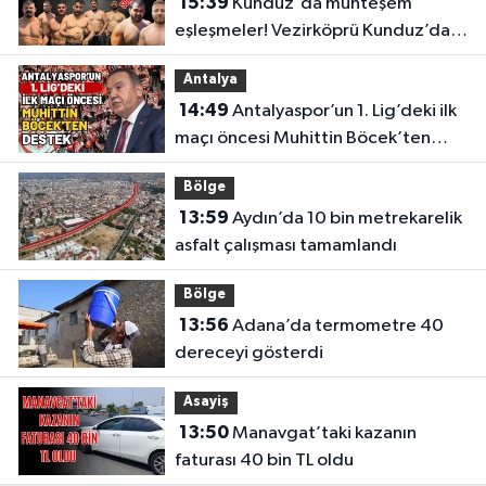
15:39
Kunduz'da muhteşem
eşleşmeler! Vezirköprü Kunduz’da
nefesler tutuldu, son 16 belli oldu
Antalya
14:49
Antalyaspor’un 1. Lig’deki ilk
maçı öncesi Muhittin Böcek’ten
destek
Bölge
13:59
Aydın’da 10 bin metrekarelik
asfalt çalışması tamamlandı
Bölge
13:56
Adana’da termometre 40
dereceyi gösterdi
Asayiş
13:50
Manavgat’taki kazanın
faturası 40 bin TL oldu