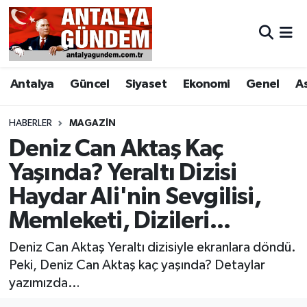
Antalya
Antalya Nöbetçi Eczaneler
Antalya
Güncel
Siyaset
Ekonomi
Genel
A
Asayiş
Antalya Hava Durumu
Bilim & Teknoloji
Antalya Namaz Vakitleri
HABERLER
MAGAZIN
Deniz Can Aktaş Kaç
Bölge
Antalya Trafik Yoğunluk Haritası
Yaşında? Yeraltı Dizisi
Haydar Ali'nin Sevgilisi,
EĞİTİM
Süper Lig Puan Durumu ve Fikstür
Memleketi, Dizileri...
Ekonomi
Tüm Manşetler
Deniz Can Aktaş Yeraltı dizisiyle ekranlara döndü.
Genel
Son Dakika Haberleri
Peki, Deniz Can Aktaş kaç yaşında? Detaylar
yazımızda…
Görüntülü Haber
Haber Arşivi