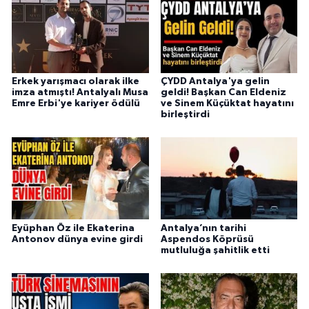
Erkek yarışmacı olarak ilke
ÇYDD Antalya'ya gelin
imza atmıştı! Antalyalı Musa
geldi! Başkan Can Eldeniz
Emre Erbi'ye kariyer ödülü
ve Sinem Küçüktat hayatını
birleştirdi
Eyüphan Öz ile Ekaterina
Antalya’nın tarihi
Antonov dünya evine girdi
Aspendos Köprüsü
mutluluğa şahitlik etti