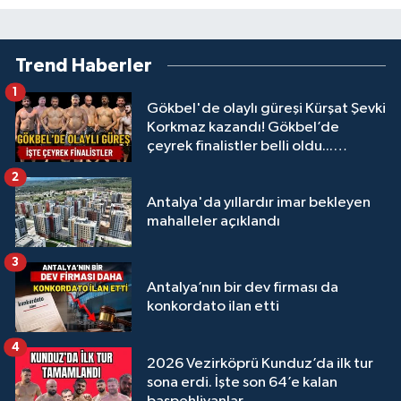
Trend Haberler
1
Gökbel'de olaylı güreşi Kürşat Şevki
Korkmaz kazandı! Gökbel’de
çeyrek finalistler belli oldu...
Megastar Ali Gürbüz elendi!
2
Antalya'da yıllardır imar bekleyen
mahalleler açıklandı
3
Antalya’nın bir dev firması da
konkordato ilan etti
4
2026 Vezirköprü Kunduz’da ilk tur
sona erdi. İşte son 64’e kalan