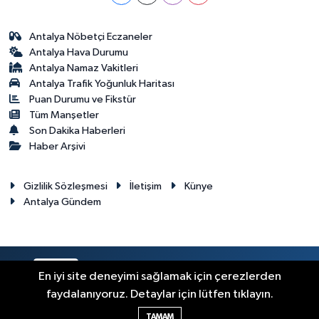
Antalya Nöbetçi Eczaneler
Antalya Hava Durumu
Antalya Namaz Vakitleri
Antalya Trafik Yoğunluk Haritası
Puan Durumu ve Fikstür
Tüm Manşetler
Son Dakika Haberleri
Haber Arşivi
Gizlilik Sözleşmesi
İletişim
Künye
Antalya Gündem
RSS
Copyright © 2024. Her hakkı saklıdır.
En iyi site deneyimi sağlamak için çerezlerden
faydalanıyoruz. Detaylar için lütfen tıklayın.
Haber Yazılımı:
TE Bilişim
TAMAM