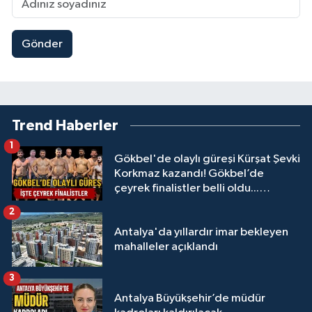
Gönder
Trend Haberler
1
Gökbel'de olaylı güreşi Kürşat Şevki
Korkmaz kazandı! Gökbel’de
çeyrek finalistler belli oldu...
Megastar Ali Gürbüz elendi!
2
Antalya'da yıllardır imar bekleyen
mahalleler açıklandı
3
Antalya Büyükşehir’de müdür