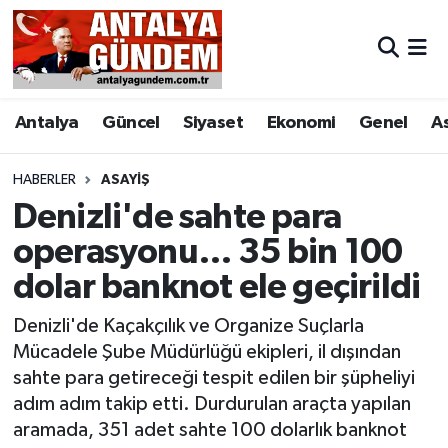
Antalya
Antalya Nöbetçi Eczaneler
Antalya
Güncel
Siyaset
Ekonomi
Genel
A
Asayiş
Antalya Hava Durumu
Bilim & Teknoloji
Antalya Namaz Vakitleri
HABERLER
ASAYIŞ
Denizli'de sahte para
Bölge
Antalya Trafik Yoğunluk Haritası
operasyonu… 35 bin 100
dolar banknot ele geçirildi
EĞİTİM
Süper Lig Puan Durumu ve Fikstür
Denizli'de Kaçakçılık ve Organize Suçlarla
Ekonomi
Tüm Manşetler
Mücadele Şube Müdürlüğü ekipleri, il dışından
sahte para getireceği tespit edilen bir şüpheliyi
Genel
Son Dakika Haberleri
adım adım takip etti. Durdurulan araçta yapılan
aramada, 351 adet sahte 100 dolarlık banknot
Görüntülü Haber
Haber Arşivi