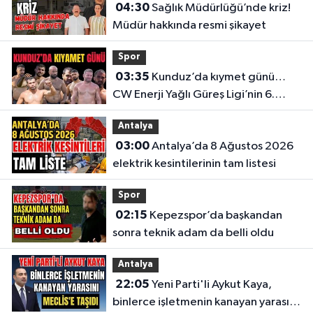
04:30
Sağlık Müdürlüğü’nde kriz!
Müdür hakkında resmi şikayet
Spor
03:35
Kunduz’da kıymet günü…
CW Enerji Yağlı Güreş Ligi’nin 6.
Etabı öncesi nefesler tutuldu
Antalya
03:00
Antalya’da 8 Ağustos 2026
elektrik kesintilerinin tam listesi
Spor
02:15
Kepezspor’da başkandan
sonra teknik adam da belli oldu
Antalya
22:05
Yeni Parti'li Aykut Kaya,
binlerce işletmenin kanayan yarasını