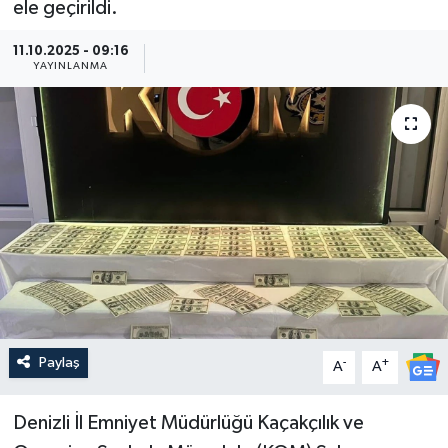
ele geçirildi.
Güncel
11.10.2025 - 09:16
YAYINLANMA
Kültür & Sanat
Magazin
Resmi İlan
Sağlık & Yaşam
Siyaset
Spor
Paylaş
-
+
A
A
Denizli İl Emniyet Müdürlüğü Kaçakçılık ve