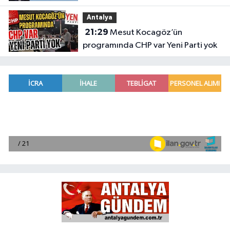
Meclis'e taşıdı
Antalya
21:29
Mesut Kocagöz’ün
programında CHP var Yeni Parti yok