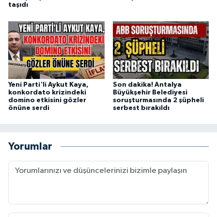
taşıdı
Yeni Parti'li Aykut Kaya,
Son dakika! Antalya
konkordato krizindeki
Büyükşehir Belediyesi
domino etkisini gözler
soruşturmasında 2 şüpheli
önüne serdi
serbest bırakıldı
Yorumlar