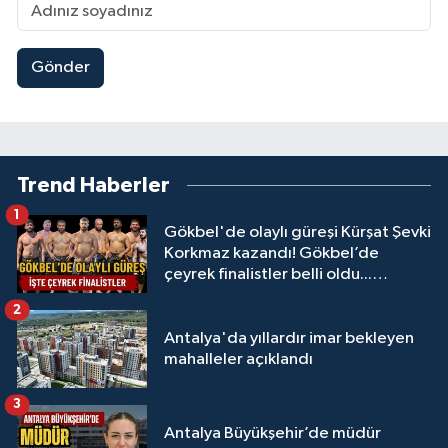
Gönder
Trend Haberler
1
Gökbel'de olaylı güreşi Kürşat Şevki
Korkmaz kazandı! Gökbel’de
çeyrek finalistler belli oldu...
Megastar Ali Gürbüz elendi!
2
Antalya'da yıllardır imar bekleyen
mahalleler açıklandı
3
Antalya Büyükşehir’de müdür