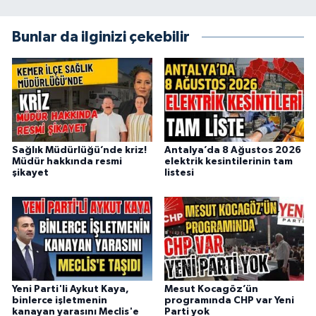
Bunlar da ilginizi çekebilir
Sağlık Müdürlüğü’nde kriz!
Antalya’da 8 Ağustos 2026
Müdür hakkında resmi
elektrik kesintilerinin tam
şikayet
listesi
Yeni Parti'li Aykut Kaya,
Mesut Kocagöz’ün
binlerce işletmenin
programında CHP var Yeni
kanayan yarasını Meclis'e
Parti yok