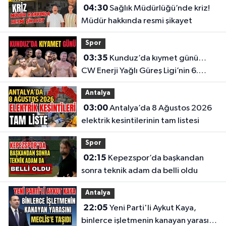
04:30
Sağlık Müdürlüğü’nde kriz!
Müdür hakkında resmi şikayet
Spor
03:35
Kunduz’da kıymet günü…
CW Enerji Yağlı Güreş Ligi’nin 6.
Etabı öncesi nefesler tutuldu
Antalya
03:00
Antalya’da 8 Ağustos 2026
elektrik kesintilerinin tam listesi
Spor
02:15
Kepezspor’da başkandan
sonra teknik adam da belli oldu
Antalya
22:05
Yeni Parti'li Aykut Kaya,
binlerce işletmenin kanayan yarasını