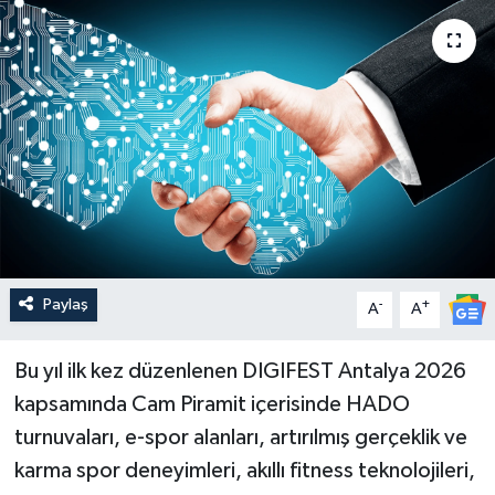
Güncel
Kültür & Sanat
Magazin
Resmi İlan
Sağlık & Yaşam
Paylaş
-
+
A
A
Siyaset
Bu yıl ilk kez düzenlenen DIGIFEST Antalya 2026
Spor
kapsamında Cam Piramit içerisinde HADO
turnuvaları, e-spor alanları, artırılmış gerçeklik ve
karma spor deneyimleri, akıllı fitness teknolojileri,