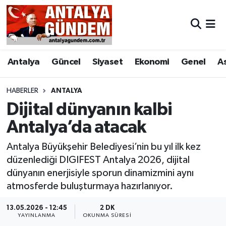
Antalya
Antalya Nöbetçi Eczaneler
Antalya
Güncel
Siyaset
Ekonomi
Genel
A
Asayiş
Antalya Hava Durumu
Bilim & Teknoloji
Antalya Namaz Vakitleri
HABERLER
ANTALYA
Dijital dünyanın kalbi
Bölge
Antalya Trafik Yoğunluk Haritası
Antalya’da atacak
EĞİTİM
Süper Lig Puan Durumu ve Fikstür
Antalya Büyükşehir Belediyesi’nin bu yıl ilk kez
düzenlediği DIGIFEST Antalya 2026, dijital
Ekonomi
Tüm Manşetler
dünyanın enerjisiyle sporun dinamizmini aynı
atmosferde buluşturmaya hazırlanıyor.
Genel
Son Dakika Haberleri
13.05.2026 - 12:45
2 DK
YAYINLANMA
OKUNMA SÜRESI
Görüntülü Haber
Haber Arşivi