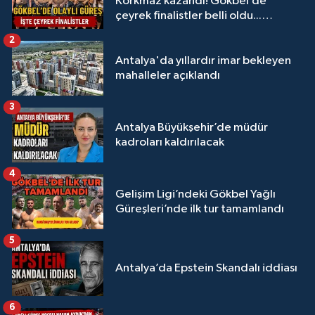
Korkmaz kazandı! Gökbel’de
çeyrek finalistler belli oldu...
Megastar Ali Gürbüz elendi!
2
Antalya'da yıllardır imar bekleyen
mahalleler açıklandı
3
Antalya Büyükşehir’de müdür
kadroları kaldırılacak
4
Gelişim Ligi’ndeki Gökbel Yağlı
Güreşleri’nde ilk tur tamamlandı
5
Antalya’da Epstein Skandalı iddiası
6