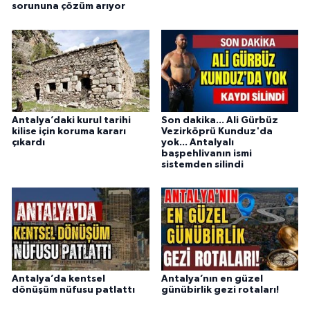
sorununa çözüm arıyor
Antalya’daki kurul tarihi
Son dakika... Ali Gürbüz
kilise için koruma kararı
Vezirköprü Kunduz'da
çıkardı
yok... Antalyalı
başpehlivanın ismi
sistemden silindi
Antalya’da kentsel
Antalya’nın en güzel
dönüşüm nüfusu patlattı
günübirlik gezi rotaları!