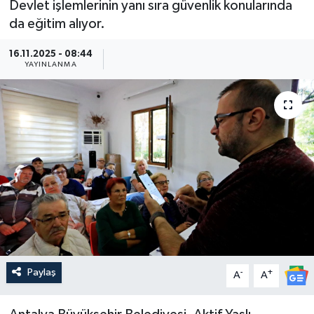
Devlet işlemlerinin yanı sıra güvenlik konularında
da eğitim alıyor.
Güncel
16.11.2025 - 08:44
Kültür & Sanat
YAYINLANMA
Magazin
Resmi İlan
Sağlık & Yaşam
Siyaset
Spor
Paylaş
-
+
A
A