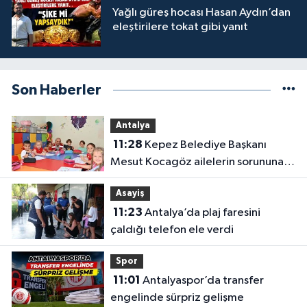
Yağlı güreş hocası Hasan Aydın’dan
eleştirilere tokat gibi yanıt
Son Haberler
Antalya
11:28
Kepez Belediye Başkanı
Mesut Kocagöz ailelerin sorununa
çözüm arıyor
Asayiş
11:23
Antalya’da plaj faresini
çaldığı telefon ele verdi
Spor
11:01
Antalyaspor’da transfer
engelinde sürpriz gelişme