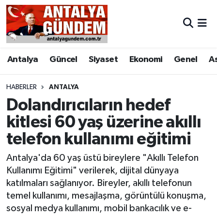
Antalya
Antalya Nöbetçi Eczaneler
Antalya
Güncel
Siyaset
Ekonomi
Genel
A
Asayiş
Antalya Hava Durumu
Bilim & Teknoloji
Antalya Namaz Vakitleri
HABERLER
ANTALYA
Dolandırıcıların hedef
Bölge
Antalya Trafik Yoğunluk Haritası
kitlesi 60 yaş üzerine akıllı
telefon kullanımı eğitimi
EĞİTİM
Süper Lig Puan Durumu ve Fikstür
Antalya'da 60 yaş üstü bireylere "Akıllı Telefon
Ekonomi
Tüm Manşetler
Kullanımı Eğitimi" verilerek, dijital dünyaya
katılmaları sağlanıyor. Bireyler, akıllı telefonun
Genel
Son Dakika Haberleri
temel kullanımı, mesajlaşma, görüntülü konuşma,
sosyal medya kullanımı, mobil bankacılık ve e-
Görüntülü Haber
Haber Arşivi