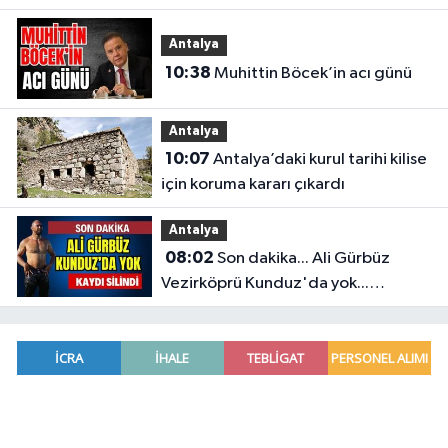
Antalya
10:38
Muhittin Böcek’in acı günü
Antalya
10:07
Antalya’daki kurul tarihi kilise
için koruma kararı çıkardı
Antalya
08:02
Son dakika... Ali Gürbüz
Vezirköprü Kunduz'da yok...
Antalyalı başpehlivanın ismi
sistemden silindi