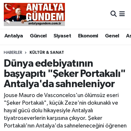
Antalya
Antalya Nöbetçi Eczaneler
Antalya
Güncel
Siyaset
Ekonomi
Genel
A
Asayiş
Antalya Hava Durumu
Bilim & Teknoloji
Antalya Namaz Vakitleri
HABERLER
KÜLTÜR & SANAT
Dünya edebiyatının
Bölge
Antalya Trafik Yoğunluk Haritası
başyapıtı "Şeker Portakalı"
Antalya'da sahneleniyor
EĞİTİM
Süper Lig Puan Durumu ve Fikstür
Jouse Mauro de Vasconcelos'un ölümsüz eseri
Ekonomi
Tüm Manşetler
"Şeker Portakalı", küçük Zeze'nin dokunaklı ve
hayal gücü dolu hikayesiyle Antalyalı
Genel
Son Dakika Haberleri
tiyatroseverlerin karşısına çıkıyor. Şeker
Portakalı'nın Antalya'da sahneleneceğini öğrenen
Görüntülü Haber
Haber Arşivi