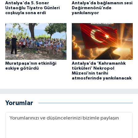
Antalya'da 5. Soner
Antalya’da bağlamanın sesi
Ustaoğlu Tiyatro Günleri
Değirmenönü’nde
coşkuyla sona erdi
yankılanıyor
Muratpaşa’nın etkinliği
Antalya’da ‘Kahramanlık
eskiye götürdü
türküleri’ Nekropol
Müzesi’nin tarihi
atmosferinde yankılanacak
Yorumlar