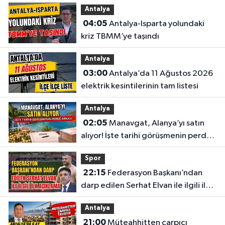
Antalya
04:05
Antalya-Isparta yolundaki
kriz TBMM’ye taşındı
Antalya
03:00
Antalya’da 11 Ağustos 2026
elektrik kesintilerinin tam listesi
Antalya
02:05
Manavgat, Alanya’yı satın
alıyor! İşte tarihi görüşmenin perde
arkası
Spor
22:15
Federasyon Başkanı’ndan
darp edilen Serhat Elvan ile ilgili ilk
açıklama
Antalya
21:00
Müteahhitten çarpıcı