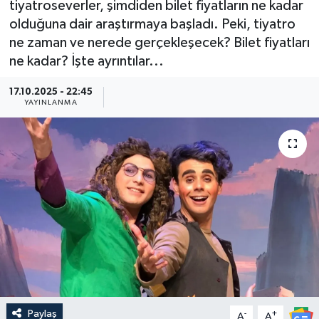
tiyatroseverler, şimdiden bilet fiyatların ne kadar
olduğuna dair araştırmaya başladı. Peki, tiyatro
Güncel
ne zaman ve nerede gerçekleşecek? Bilet fiyatları
ne kadar? İşte ayrıntılar...
Kültür & Sanat
17.10.2025 - 22:45
Magazin
YAYINLANMA
Resmi İlan
Sağlık & Yaşam
Siyaset
Spor
Paylaş
-
+
A
A