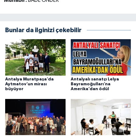
Muhabir:
BADE ÖNDER
Bunlar da ilginizi çekebilir
Antalya Muratpaşa’da
Antalyalı sanatçı Lelya
Aytmatov’un mirası
Bayramoğulları’na
büyüyor
Amerika’dan ödül