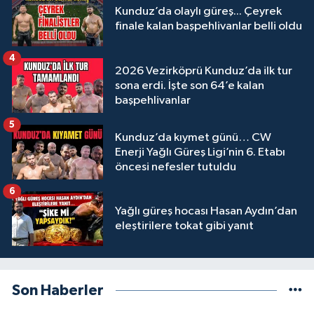
Kunduz’da olaylı güreş... Çeyrek
finale kalan başpehlivanlar belli oldu
4
2026 Vezirköprü Kunduz’da ilk tur
sona erdi. İşte son 64’e kalan
başpehlivanlar
5
Kunduz’da kıymet günü… CW
Enerji Yağlı Güreş Ligi’nin 6. Etabı
öncesi nefesler tutuldu
6
Yağlı güreş hocası Hasan Aydın’dan
eleştirilere tokat gibi yanıt
Son Haberler