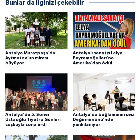
Bunlar da ilginizi çekebilir
Antalya Muratpaşa’da
Antalyalı sanatçı Lelya
Aytmatov’un mirası
Bayramoğulları’na
büyüyor
Amerika’dan ödül
Antalya'da 5. Soner
Antalya’da bağlamanın sesi
Ustaoğlu Tiyatro Günleri
Değirmenönü’nde
coşkuyla sona erdi
yankılanıyor