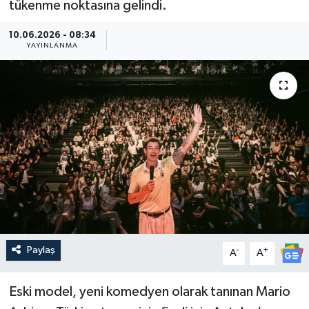
tükenme noktasına gelindi.
Güncel
10.06.2026 - 08:34
YAYINLANMA
Kültür & Sanat
Magazin
Resmi İlan
Sağlık & Yaşam
Siyaset
Spor
Paylaş
-
+
A
A
Eski model, yeni komedyen olarak tanınan Mario