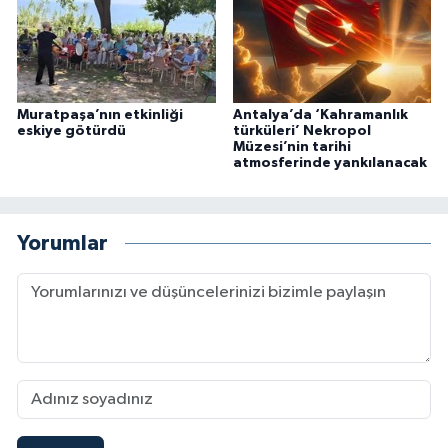
Muratpaşa’nın etkinliği
Antalya’da ‘Kahramanlık
eskiye götürdü
türküleri’ Nekropol
Müzesi’nin tarihi
atmosferinde yankılanacak
Yorumlar