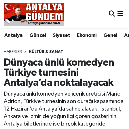
Antalya
Antalya Nöbetçi Eczaneler
Antalya
Güncel
Siyaset
Ekonomi
Genel
A
Asayiş
Antalya Hava Durumu
Bilim & Teknoloji
Antalya Namaz Vakitleri
HABERLER
KÜLTÜR & SANAT
Dünyaca ünlü komedyen
Bölge
Antalya Trafik Yoğunluk Haritası
Türkiye turnesini
Antalya’da noktalayacak
EĞİTİM
Süper Lig Puan Durumu ve Fikstür
Dünyaca ünlü komedyen ve içerik üreticisi Mario
Ekonomi
Tüm Manşetler
Adrion, Türkiye turnesinin son durağı kapsamında
12 Haziran’da Antalya’da sahne alacak. İstanbul,
Genel
Son Dakika Haberleri
Ankara ve İzmir’de yoğun ilgi gören gösterinin
Antalya biletlerinde ise birçok kategoride
Görüntülü Haber
Haber Arşivi