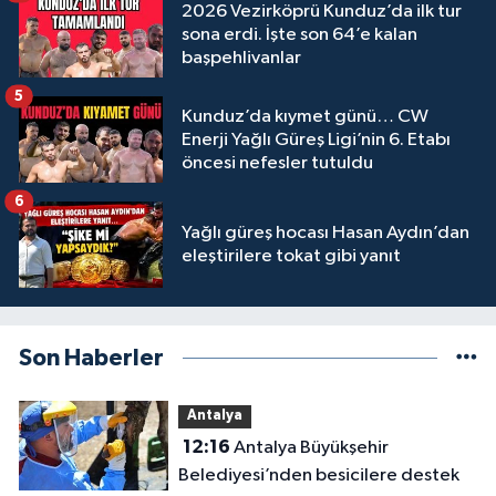
2026 Vezirköprü Kunduz’da ilk tur
sona erdi. İşte son 64’e kalan
başpehlivanlar
5
Kunduz’da kıymet günü… CW
Enerji Yağlı Güreş Ligi’nin 6. Etabı
öncesi nefesler tutuldu
6
Yağlı güreş hocası Hasan Aydın’dan
eleştirilere tokat gibi yanıt
Son Haberler
Antalya
12:16
Antalya Büyükşehir
Belediyesi’nden besicilere destek