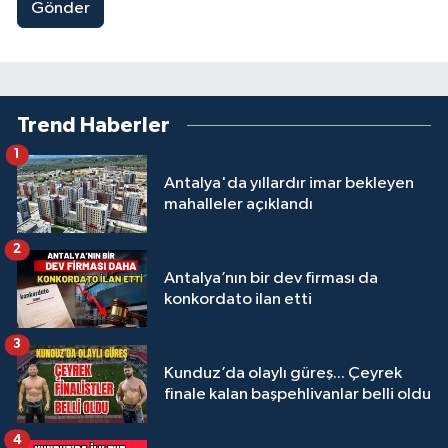
Gönder
Trend Haberler
1
Antalya'da yıllardır imar bekleyen
mahalleler açıklandı
2
Antalya’nın bir dev firması da
konkordato ilan etti
3
Kunduz’da olaylı güreş... Çeyrek
finale kalan başpehlivanlar belli oldu
4