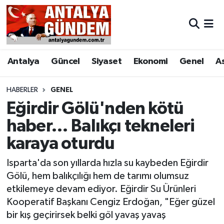
Antalya
Antalya Nöbetçi Eczaneler
Antalya
Güncel
Siyaset
Ekonomi
Genel
A
Asayiş
Antalya Hava Durumu
Bilim & Teknoloji
Antalya Namaz Vakitleri
HABERLER
GENEL
Eğirdir Gölü'nden kötü
Bölge
Antalya Trafik Yoğunluk Haritası
haber… Balıkçı tekneleri
karaya oturdu
EĞİTİM
Süper Lig Puan Durumu ve Fikstür
Isparta'da son yıllarda hızla su kaybeden Eğirdir
Ekonomi
Tüm Manşetler
Gölü, hem balıkçılığı hem de tarımı olumsuz
etkilemeye devam ediyor. Eğirdir Su Ürünleri
Genel
Son Dakika Haberleri
Kooperatif Başkanı Cengiz Erdoğan, "Eğer güzel
bir kış geçirirsek belki göl yavaş yavaş
Görüntülü Haber
Haber Arşivi