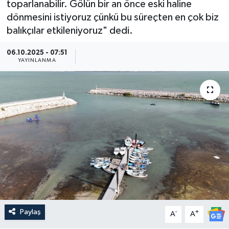
toparlanabilir. Gölün bir an önce eski haline
dönmesini istiyoruz çünkü bu süreçten en çok biz
Güncel
balıkçılar etkileniyoruz" dedi.
Kültür & Sanat
06.10.2025 - 07:51
YAYINLANMA
Magazin
Resmi İlan
Sağlık & Yaşam
Siyaset
Spor
Paylaş
-
+
A
A