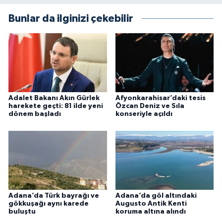
Bunlar da ilginizi çekebilir
Adalet Bakanı Akın Gürlek
Afyonkarahisar’daki tesis
harekete geçti: 81 ilde yeni
Özcan Deniz ve Sıla
dönem başladı
konseriyle açıldı
Adana’da Türk bayrağı ve
Adana’da göl altındaki
gökkuşağı aynı karede
Augusto Antik Kenti
buluştu
koruma altına alındı