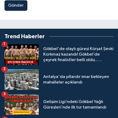
Gönder
Trend Haberler
1
Gökbel'de olaylı güreşi Kürşat Şevki
Korkmaz kazandı! Gökbel’de
çeyrek finalistler belli oldu...
Megastar Ali Gürbüz elendi!
2
Antalya'da yıllardır imar bekleyen
mahalleler açıklandı
3
Gelişim Ligi’ndeki Gökbel Yağlı
Güreşleri’nde ilk tur tamamlandı