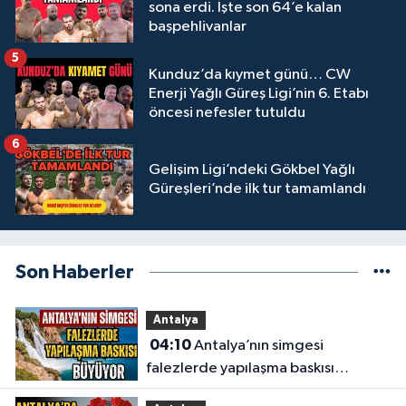
sona erdi. İşte son 64’e kalan
başpehlivanlar
5
Kunduz’da kıymet günü… CW
Enerji Yağlı Güreş Ligi’nin 6. Etabı
öncesi nefesler tutuldu
6
Gelişim Ligi’ndeki Gökbel Yağlı
Güreşleri’nde ilk tur tamamlandı
Son Haberler
Antalya
04:10
Antalya’nın simgesi
falezlerde yapılaşma baskısı
büyüyor