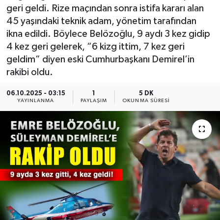
geri geldi. Rize maçından sonra istifa kararı alan
Güncel
45 yaşındaki teknik adam, yönetim tarafından
ikna edildi. Böylece Belözoğlu, 9 aydı 3 kez gidip
Kültür & Sanat
4 kez geri gelerek, “6 kizg ittim, 7 kez geri
geldim” diyen eski Cumhurbaşkanı Demirel’in
Magazin
rakibi oldu.
Resmi İlan
06.10.2025 - 03:15
1
5 DK
YAYINLANMA
PAYLAŞIM
OKUNMA SÜRESI
Sağlık & Yaşam
Siyaset
Spor