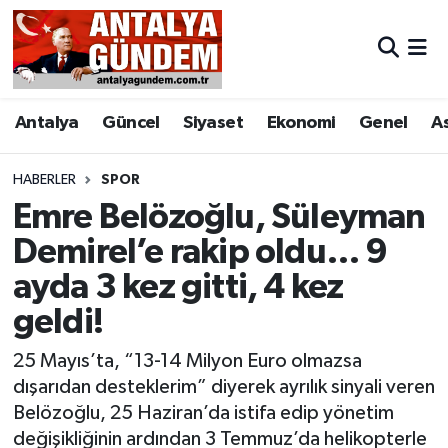
Antalya
Antalya Nöbetçi Eczaneler
Antalya
Güncel
Siyaset
Ekonomi
Genel
A
Asayiş
Antalya Hava Durumu
Bilim & Teknoloji
Antalya Namaz Vakitleri
HABERLER
SPOR
Emre Belözoğlu, Süleyman
Bölge
Antalya Trafik Yoğunluk Haritası
Demirel’e rakip oldu… 9
ayda 3 kez gitti, 4 kez
EĞİTİM
Süper Lig Puan Durumu ve Fikstür
geldi!
Ekonomi
Tüm Manşetler
25 Mayıs’ta, “13-14 Milyon Euro olmazsa
Genel
Son Dakika Haberleri
dışarıdan desteklerim” diyerek ayrılık sinyali veren
Belözoğlu, 25 Haziran’da istifa edip yönetim
Görüntülü Haber
Haber Arşivi
değişikliğinin ardından 3 Temmuz’da helikopterle