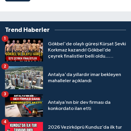
Trend Haberler
1
Gökbel'de olaylı güreşi Kürşat Şevki
Korkmaz kazandı! Gökbel’de
çeyrek finalistler belli oldu...
Megastar Ali Gürbüz elendi!
2
Antalya'da yıllardır imar bekleyen
mahalleler açıklandı
3
Antalya’nın bir dev firması da
konkordato ilan etti
4
2026 Vezirköprü Kunduz’da ilk tur