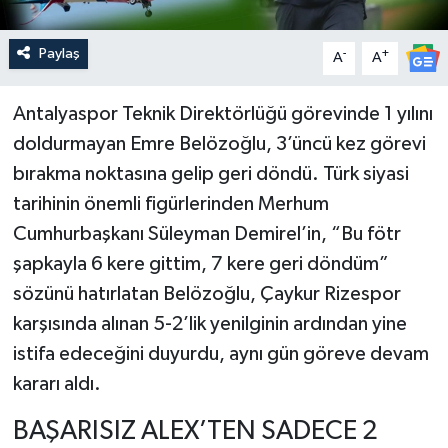
Paylaş
-
+
A
A
Antalyaspor Teknik Direktörlüğü görevinde 1 yılını
doldurmayan Emre Belözoğlu, 3’üncü kez görevi
bırakma noktasına gelip geri döndü. Türk siyasi
tarihinin önemli figürlerinden Merhum
Cumhurbaşkanı Süleyman Demirel’in, “Bu fötr
şapkayla 6 kere gittim, 7 kere geri döndüm”
sözünü hatırlatan Belözoğlu, Çaykur Rizespor
karşısında alınan 5-2’lik yenilginin ardından yine
istifa edeceğini duyurdu, aynı gün göreve devam
kararı aldı.
BAŞARISIZ ALEX’TEN SADECE 2