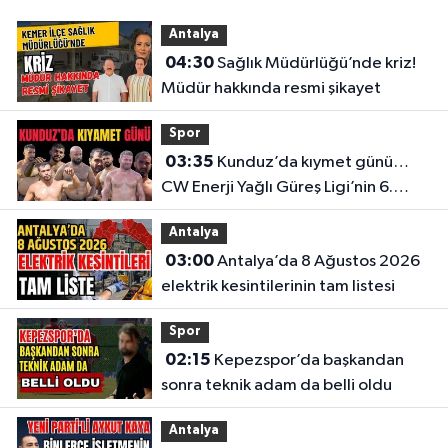
Antalya
04:30
Sağlık Müdürlüğü’nde kriz!
Müdür hakkında resmi şikayet
Spor
03:35
Kunduz’da kıymet günü…
CW Enerji Yağlı Güreş Ligi’nin 6.
Etabı öncesi nefesler tutuldu
Antalya
03:00
Antalya’da 8 Ağustos 2026
elektrik kesintilerinin tam listesi
Spor
02:15
Kepezspor’da başkandan
sonra teknik adam da belli oldu
Antalya