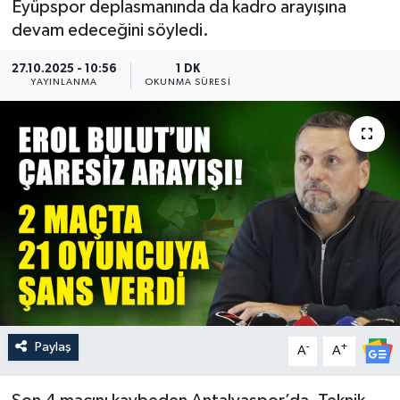
Eyüpspor deplasmanında da kadro arayışına
devam edeceğini söyledi.
Güncel
27.10.2025 - 10:56
1 DK
Kültür & Sanat
YAYINLANMA
OKUNMA SÜRESI
Magazin
Resmi İlan
Sağlık & Yaşam
Siyaset
Spor
Paylaş
-
+
A
A