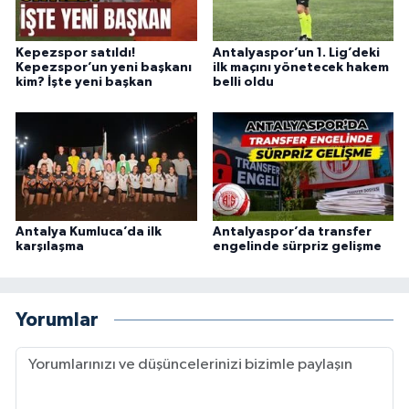
Kepezspor satıldı!
Antalyaspor’un 1. Lig’deki
Kepezspor’un yeni başkanı
ilk maçını yönetecek hakem
kim? İşte yeni başkan
belli oldu
Antalya Kumluca’da ilk
Antalyaspor’da transfer
karşılaşma
engelinde sürpriz gelişme
Yorumlar