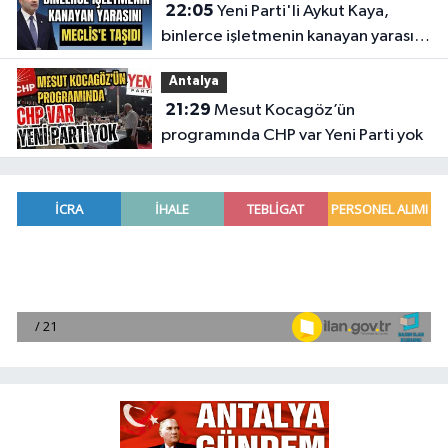
22:05
Yeni Parti'li Aykut Kaya,
binlerce işletmenin kanayan yarasını
Meclis'e taşıdı
Antalya
21:29
Mesut Kocagöz’ün
programında CHP var Yeni Parti yok