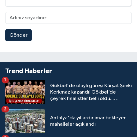
Gönder
Trend Haberler
1
Gökbel'de olaylı güreşi Kürşat Şevki
Korkmaz kazandı! Gökbel’de
çeyrek finalistler belli oldu...
Megastar Ali Gürbüz elendi!
2
Antalya'da yıllardır imar bekleyen
mahalleler açıklandı