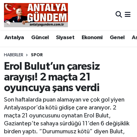
Antalya
Antalya Nöbetçi Eczaneler
Antalya
Güncel
Siyaset
Ekonomi
Genel
A
Asayiş
Antalya Hava Durumu
Bilim & Teknoloji
Antalya Namaz Vakitleri
HABERLER
SPOR
Erol Bulut’un çaresiz
Bölge
Antalya Trafik Yoğunluk Haritası
arayışı! 2 maçta 21
oyuncuya şans verdi
EĞİTİM
Süper Lig Puan Durumu ve Fikstür
Son haftalarda puan alamayan ve çok gol yiyen
Ekonomi
Tüm Manşetler
Antalyaspor’da kötü gidişe çare aranıyor. 2
maçta 21 oyuncusunu oynatan Erol Bulut,
Genel
Son Dakika Haberleri
Gaziantep’te sahaya sürdüğü 11’den 6 değişiklik
birden yaptı. “Durumumusz kötü” diyen Bulut,
Görüntülü Haber
Haber Arşivi