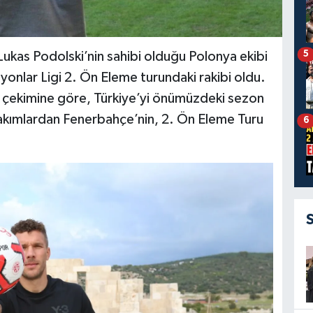
5
Lukas Podolski’nin sahibi olduğu Polonya ekibi
nlar Ligi 2. Ön Eleme turundaki rakibi oldu.
a çekimine göre, Türkiye’yi önümüzdeki sezon
akımlardan Fenerbahçe’nin, 2. Ön Eleme Turu
6