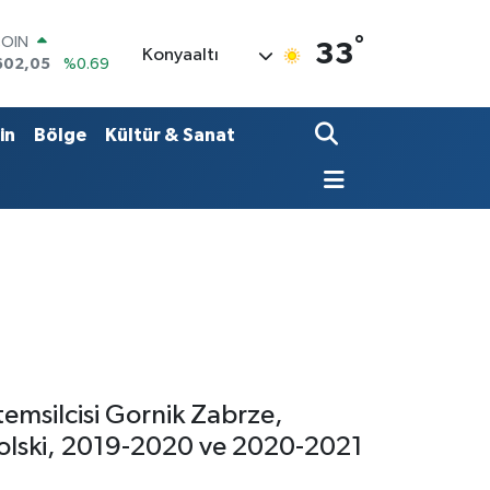
°
LAR
33
Konyaaltı
5986
%0.06
RO
0700
%0.1
RLİN
in
Bölge
Kültür & Sanat
2438
%0.21
M ALTIN
3.94
%0.32
T100
768
%48
COIN
602,05
%0.69
temsilcisi Gornik Zabrze,
dolski, 2019-2020 ve 2020-2021