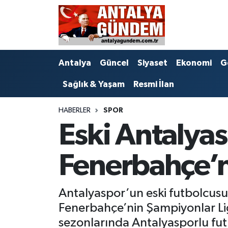
Antalya
Antalya Nöbetçi Eczaneler
Antalya
Güncel
Siyaset
Ekonomi
G
Asayiş
Antalya Hava Durumu
Sağlık & Yaşam
Resmi İlan
Bilim & Teknoloji
Antalya Namaz Vakitleri
HABERLER
SPOR
Bölge
Antalya Trafik Yoğunluk Haritası
Eski Antalya
EĞİTİM
Süper Lig Puan Durumu ve Fikstür
Fenerbahçe’n
Ekonomi
Tüm Manşetler
Antalyaspor’un eski futbolcusu 
Genel
Son Dakika Haberleri
Fenerbahçe’nin Şampiyonlar Li
Görüntülü Haber
Haber Arşivi
sezonlarında Antalyasporlu fut