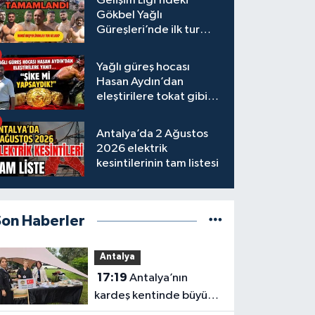
Gelişim Ligi’ndeki
Gökbel Yağlı
Güreşleri’nde ilk tur
tamamlandı
Yağlı güreş hocası
Hasan Aydın’dan
eleştirilere tokat gibi
yanıt
Antalya’da 2 Ağustos
2026 elektrik
kesintilerinin tam listesi
Son Haberler
Antalya
17:19
Antalya’nın
kardeş kentinde büyük
tanıtım