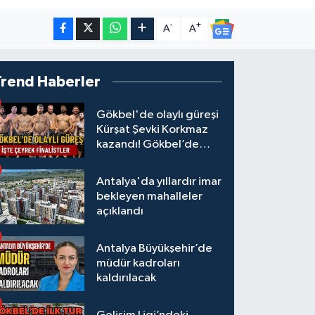
-
+
A
A
Trend Haberler
Gökbel'de olaylı güreşi
Kürşat Şevki Korkmaz
kazandı! Gökbel’de
çeyrek finalistler belli
oldu... Megastar Ali
Antalya'da yıllardır imar
Gürbüz elendi!
bekleyen mahalleler
açıklandı
Antalya Büyükşehir’de
müdür kadroları
kaldırılacak