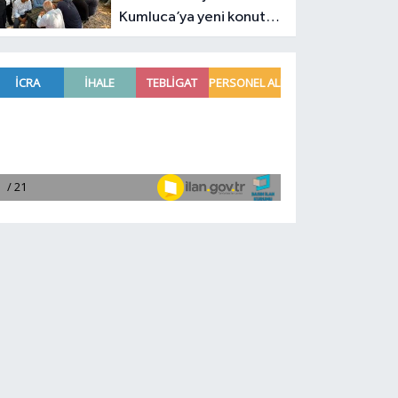
Kumluca’ya yeni konut
müjdesi