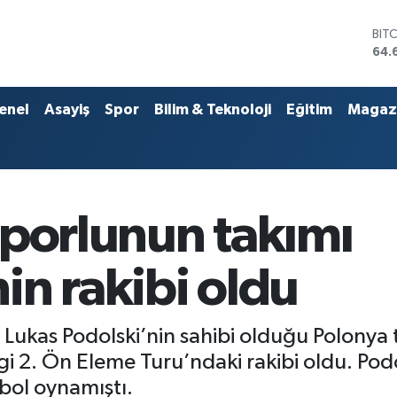
DO
47,
EU
55,
STE
enel
Asayiş
Spor
Bilim & Teknoloji
Eğitim
Magaz
64,
GRA
651
BİS
13.
BIT
sporlunun takımı
64.
in rakibi oldu
Lukas Podolski’nin sahibi olduğu Polonya 
gi 2. Ön Eleme Turu’ndaki rakibi oldu. Po
bol oynamıştı.