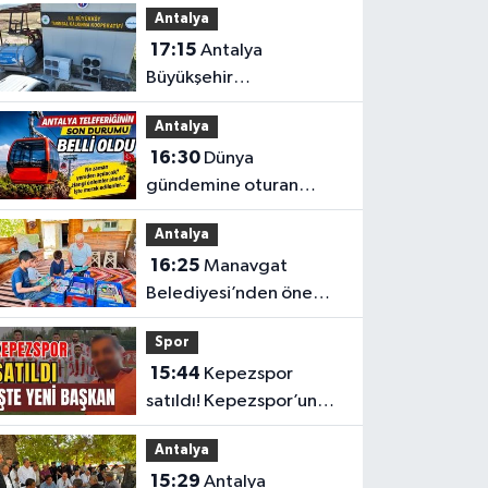
Antalya
17:15
Antalya
Büyükşehir
Belediyesi’nden
Antalya
üreticilere ücretsiz
16:30
Dünya
destek
gündemine oturan
Antalya teleferiğinin
Antalya
son durumu belli oldu
16:25
Manavgat
Belediyesi’nden önemli
eğitim
Spor
15:44
Kepezspor
satıldı! Kepezspor’un
yeni başkanı kim? İşte
Antalya
yeni başkan
15:29
Antalya