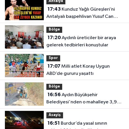
Antalya
17:43
Kunduz Yağlı Güreşleri’ni
Antalyalı başpehlivan Yusuf Can
Zeybek kazandı
Bölge
17:20
Aydınlı üreticiler bir araya
gelerek tedbirleri konuştular
Spor
17:07
Milli atlet Koray Uygun
ABD’de gururu yaşattı
Bölge
16:56
Aydın Büyükşehir
Belediyesi'nden o mahalleye 3,9
milyon TL’lik yatırım
Asayiş
16:51
Burdur’da yasal sınırın