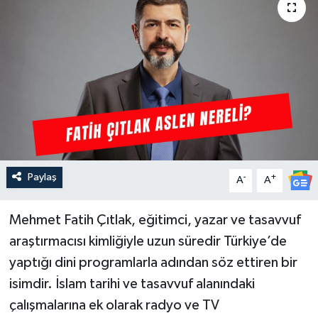
Güncel
Kültür & Sanat
Magazin
Resmi İlan
Sağlık & Yaşam
Paylaş
-
+
A
A
Siyaset
Mehmet Fatih Çıtlak, eğitimci, yazar ve tasavvuf
araştırmacısı kimliğiyle uzun süredir Türkiye’de
Spor
yaptığı dini programlarla adından söz ettiren bir
isimdir. İslam tarihi ve tasavvuf alanındaki
çalışmalarına ek olarak radyo ve TV