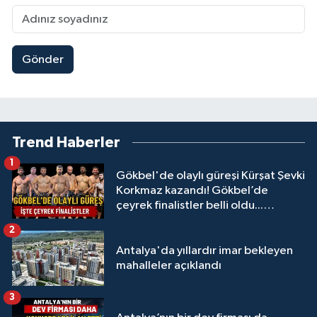
Gönder
Trend Haberler
1
Gökbel'de olaylı güreşi Kürşat Şevki
Korkmaz kazandı! Gökbel’de
çeyrek finalistler belli oldu...
Megastar Ali Gürbüz elendi!
2
Antalya'da yıllardır imar bekleyen
mahalleler açıklandı
3