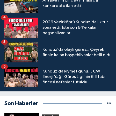
Antalya’nın bir dev firması da
konkordato ilan etti
4
2026 Vezirköprü Kunduz’da ilk tur
sona erdi. İşte son 64’e kalan
başpehlivanlar
5
Kunduz’da olaylı güreş... Çeyrek
finale kalan başpehlivanlar belli oldu
6
Kunduz’da kıymet günü… CW
Enerji Yağlı Güreş Ligi’nin 6. Etabı
öncesi nefesler tutuldu
Son Haberler