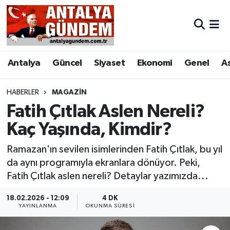
Antalya
Antalya Nöbetçi Eczaneler
Antalya
Güncel
Siyaset
Ekonomi
Genel
A
Asayiş
Antalya Hava Durumu
Bilim & Teknoloji
Antalya Namaz Vakitleri
HABERLER
MAGAZIN
Fatih Çıtlak Aslen Nereli?
Bölge
Antalya Trafik Yoğunluk Haritası
Kaç Yaşında, Kimdir?
EĞİTİM
Süper Lig Puan Durumu ve Fikstür
Ramazan'ın sevilen isimlerinden Fatih Çıtlak, bu yıl
da aynı programıyla ekranlara dönüyor. Peki,
Ekonomi
Tüm Manşetler
Fatih Çıtlak aslen nereli? Detaylar yazımızda...
Genel
Son Dakika Haberleri
18.02.2026 - 12:09
4 DK
YAYINLANMA
OKUNMA SÜRESI
Görüntülü Haber
Haber Arşivi