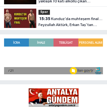
yaklaşık 10 katı alkollü çıkan
sürücüye büyük ceza
Spor
15:35
Kunduz’da muhteşem final…
Feyzullah Aktürk, Erkan Taş'tan
Kırkpınar'ın rövanşını aldı