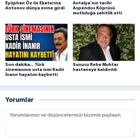
Eyüphan Öz ile Ekaterina
Antalya’nın tarihi
Antonov dünya evine girdi
Aspendos Köprüsü
mutluluğa şahitlik etti
Son dakika... Türk
Sunucu Reha Muhtar
sinemasının usta ismi Kadir
hastaneye kaldırıldı
İnanır hayatını kaybetti
Yorumlar