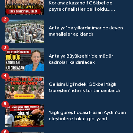
Korkmaz kazandı! Gökbel’de
çeyrek finalistler belli oldu...
Megastar Ali Gürbüz elendi!
2
Antalya'da yıllardır imar bekleyen
mahalleler açıklandı
3
Antalya Büyükşehir’de müdür
kadroları kaldırılacak
4
Gelişim Ligi’ndeki Gökbel Yağlı
Güreşleri’nde ilk tur tamamlandı
5
Yağlı güreş hocası Hasan Aydın’dan
eleştirilere tokat gibi yanıt
6