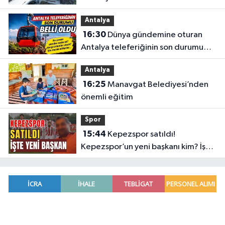
destek
Antalya
16:30
Dünya gündemine oturan
Antalya teleferiğinin son durumu
belli oldu
Antalya
16:25
Manavgat Belediyesi’nden
önemli eğitim
Spor
15:44
Kepezspor satıldı!
Kepezspor’un yeni başkanı kim? İşte
yeni başkan