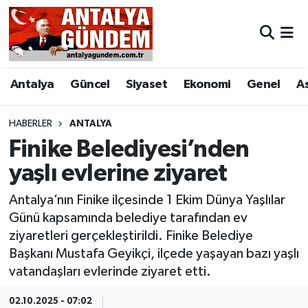
Antalya
Antalya Nöbetçi Eczaneler
Antalya
Güncel
Siyaset
Ekonomi
Genel
A
Asayiş
Antalya Hava Durumu
Bilim & Teknoloji
Antalya Namaz Vakitleri
HABERLER
ANTALYA
Finike Belediyesi’nden
Bölge
Antalya Trafik Yoğunluk Haritası
yaşlı evlerine ziyaret
EĞİTİM
Süper Lig Puan Durumu ve Fikstür
Antalya’nın Finike ilçesinde 1 Ekim Dünya Yaşlılar
Günü kapsamında belediye tarafından ev
Ekonomi
Tüm Manşetler
ziyaretleri gerçekleştirildi. Finike Belediye
Başkanı Mustafa Geyikçi, ilçede yaşayan bazı yaşlı
Genel
Son Dakika Haberleri
vatandaşları evlerinde ziyaret etti.
Görüntülü Haber
Haber Arşivi
02.10.2025 - 07:02