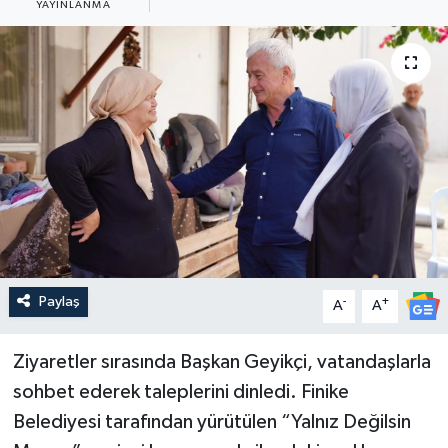
YAYINLANMA
Güncel
Kültür & Sanat
Magazin
Resmi İlan
Sağlık & Yaşam
Siyaset
Paylaş
-
+
A
A
Spor
Ziyaretler sırasında Başkan Geyikçi, vatandaşlarla
sohbet ederek taleplerini dinledi. Finike
Belediyesi tarafından yürütülen “Yalnız Değilsin