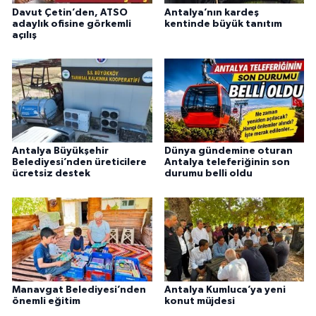
Davut Çetin’den, ATSO
Antalya’nın kardeş
adaylık ofisine görkemli
kentinde büyük tanıtım
açılış
Antalya Büyükşehir
Dünya gündemine oturan
Belediyesi’nden üreticilere
Antalya teleferiğinin son
ücretsiz destek
durumu belli oldu
Manavgat Belediyesi’nden
Antalya Kumluca’ya yeni
önemli eğitim
konut müjdesi