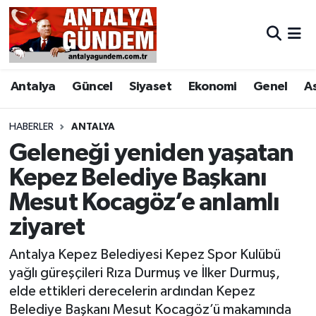
Antalya
Antalya Nöbetçi Eczaneler
Antalya
Güncel
Siyaset
Ekonomi
Genel
A
Asayiş
Antalya Hava Durumu
Bilim & Teknoloji
Antalya Namaz Vakitleri
HABERLER
ANTALYA
Geleneği yeniden yaşatan
Bölge
Antalya Trafik Yoğunluk Haritası
Kepez Belediye Başkanı
Mesut Kocagöz’e anlamlı
EĞİTİM
Süper Lig Puan Durumu ve Fikstür
ziyaret
Ekonomi
Tüm Manşetler
Antalya Kepez Belediyesi Kepez Spor Kulübü
Genel
Son Dakika Haberleri
yağlı güreşçileri Rıza Durmuş ve İlker Durmuş,
elde ettikleri derecelerin ardından Kepez
Görüntülü Haber
Haber Arşivi
Belediye Başkanı Mesut Kocagöz’ü makamında