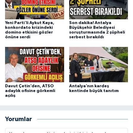
Yeni Parti'li Aykut Kaya,
Son dakika! Antalya
konkordato krizindeki
Büyükşehir Belediyesi
domino etkisini gözler
soruşturmasında 2 şüpheli
önüne serdi
serbest bırakıldı
Davut Çetin’den, ATSO
Antalya’nın kardeş
adaylık ofisine görkemli
kentinde büyük tanıtım
açılış
Yorumlar