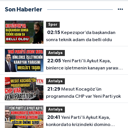
Son Haberler
Spor
02:15
Kepezspor’da başkandan
sonra teknik adam da belli oldu
Antalya
22:05
Yeni Parti'li Aykut Kaya,
binlerce işletmenin kanayan yarasını
Meclis'e taşıdı
Antalya
21:29
Mesut Kocagöz’ün
programında CHP var Yeni Parti yok
Antalya
20:41
Yeni Parti'li Aykut Kaya,
konkordato krizindeki domino