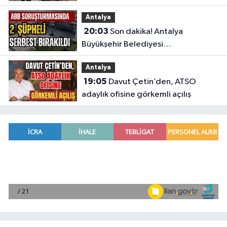
etkisini gözler önüne serdi
Antalya
20:03
Son dakika! Antalya
Büyükşehir Belediyesi
soruşturmasında 2 şüpheli serbest
Antalya
bırakıldı
19:05
Davut Çetin’den, ATSO
adaylık ofisine görkemli açılış