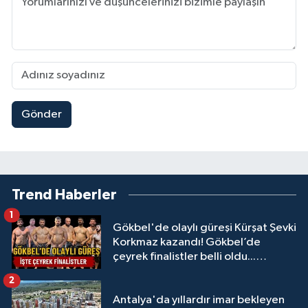
Gönder
Trend Haberler
1
Gökbel'de olaylı güreşi Kürşat Şevki
Korkmaz kazandı! Gökbel’de
çeyrek finalistler belli oldu...
Megastar Ali Gürbüz elendi!
2
Antalya'da yıllardır imar bekleyen