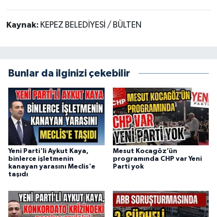
Kaynak:
KEPEZ BELEDİYESİ / BÜLTEN
Bunlar da ilginizi çekebilir
Yeni Parti'li Aykut Kaya,
Mesut Kocagöz’ün
binlerce işletmenin
programında CHP var Yeni
kanayan yarasını Meclis'e
Parti yok
taşıdı