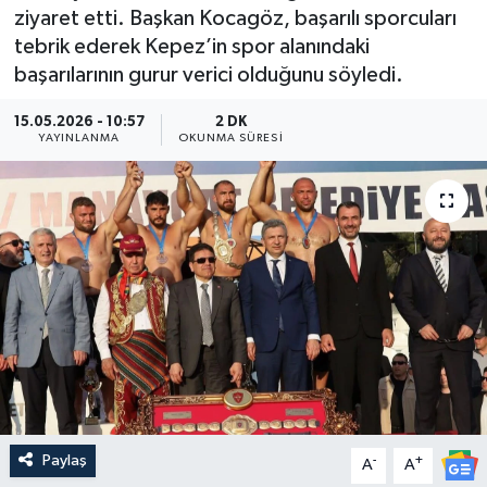
ziyaret etti. Başkan Kocagöz, başarılı sporcuları
Güncel
tebrik ederek Kepez’in spor alanındaki
başarılarının gurur verici olduğunu söyledi.
Kültür & Sanat
15.05.2026 - 10:57
2 DK
YAYINLANMA
OKUNMA SÜRESI
Magazin
Resmi İlan
Sağlık & Yaşam
Siyaset
Spor
Paylaş
-
+
A
A