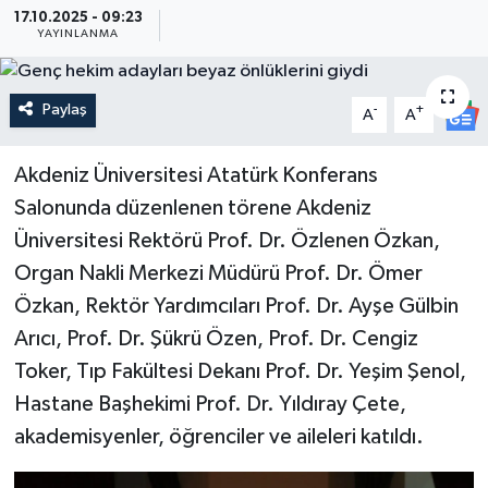
17.10.2025 - 09:23
YAYINLANMA
Güncel
Kültür & Sanat
Paylaş
-
+
A
A
Magazin
Akdeniz Üniversitesi Atatürk Konferans
Resmi İlan
Salonunda düzenlenen törene Akdeniz
Üniversitesi Rektörü Prof. Dr. Özlenen Özkan,
Sağlık & Yaşam
Organ Nakli Merkezi Müdürü Prof. Dr. Ömer
Özkan, Rektör Yardımcıları Prof. Dr. Ayşe Gülbin
Siyaset
Arıcı, Prof. Dr. Şükrü Özen, Prof. Dr. Cengiz
Toker, Tıp Fakültesi Dekanı Prof. Dr. Yeşim Şenol,
Spor
Hastane Başhekimi Prof. Dr. Yıldıray Çete,
akademisyenler, öğrenciler ve aileleri katıldı.