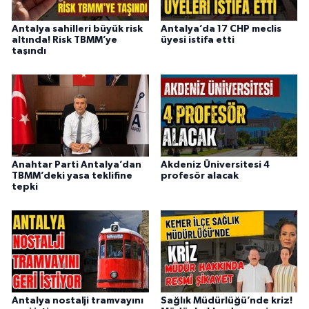
Antalya sahilleri büyük risk
Antalya’da 17 CHP meclis
altında! Risk TBMM’ye
üyesi istifa etti
taşındı
Anahtar Parti Antalya’dan
Akdeniz Üniversitesi 4
TBMM’deki yasa teklifine
profesör alacak
tepki
Antalya nostalji tramvayını
Sağlık Müdürlüğü’nde kriz!