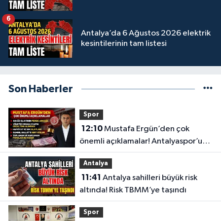
6
Antalya’da 6 Ağustos 2026 elektrik
kesintilerinin tam listesi
Son Haberler
Spor
12:10
Mustafa Ergün’den çok
önemli açıklamalar! Antalyaspor’un
merak edilenlerini anlattı
Antalya
11:41
Antalya sahilleri büyük risk
altında! Risk TBMM’ye taşındı
Spor