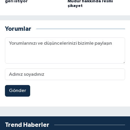
geri istiyor
Müdür hakkında resmi
şikayet
Yorumlar
Gönder
Trend Haberler