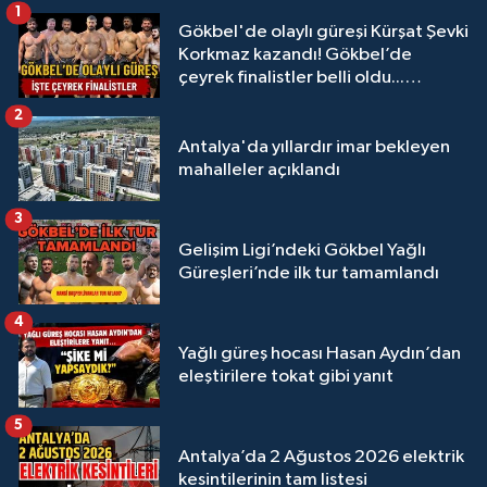
1
Gökbel'de olaylı güreşi Kürşat Şevki
Korkmaz kazandı! Gökbel’de
çeyrek finalistler belli oldu...
Megastar Ali Gürbüz elendi!
2
Antalya'da yıllardır imar bekleyen
mahalleler açıklandı
3
Gelişim Ligi’ndeki Gökbel Yağlı
Güreşleri’nde ilk tur tamamlandı
4
Yağlı güreş hocası Hasan Aydın’dan
eleştirilere tokat gibi yanıt
5
Antalya’da 2 Ağustos 2026 elektrik
kesintilerinin tam listesi