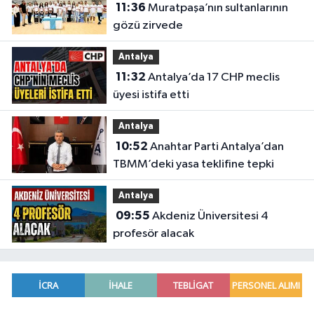
11:36
Muratpaşa’nın sultanlarının
gözü zirvede
Antalya
11:32
Antalya’da 17 CHP meclis
üyesi istifa etti
Antalya
10:52
Anahtar Parti Antalya’dan
TBMM’deki yasa teklifine tepki
Antalya
09:55
Akdeniz Üniversitesi 4
profesör alacak