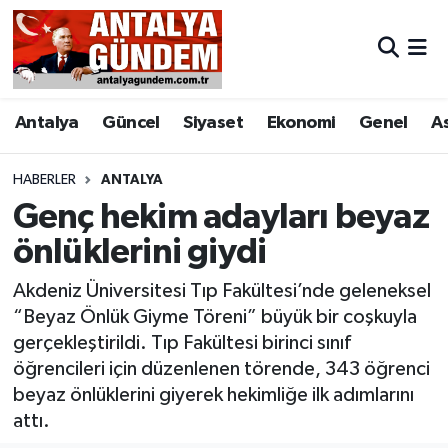
Antalya
Antalya Nöbetçi Eczaneler
Antalya
Güncel
Siyaset
Ekonomi
Genel
A
Asayiş
Antalya Hava Durumu
Bilim & Teknoloji
Antalya Namaz Vakitleri
HABERLER
ANTALYA
Genç hekim adayları beyaz
Bölge
Antalya Trafik Yoğunluk Haritası
önlüklerini giydi
EĞİTİM
Süper Lig Puan Durumu ve Fikstür
Akdeniz Üniversitesi Tıp Fakültesi’nde geleneksel
“Beyaz Önlük Giyme Töreni” büyük bir coşkuyla
Ekonomi
Tüm Manşetler
gerçekleştirildi. Tıp Fakültesi birinci sınıf
öğrencileri için düzenlenen törende, 343 öğrenci
Genel
Son Dakika Haberleri
beyaz önlüklerini giyerek hekimliğe ilk adımlarını
attı.
Görüntülü Haber
Haber Arşivi