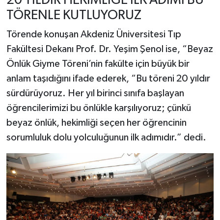
20 YILDIR HEKİMLİĞE İLK ADIMI BU
TÖRENLE KUTLUYORUZ
Törende konuşan Akdeniz Üniversitesi Tıp
Fakültesi Dekanı Prof. Dr. Yeşim Şenol ise, “Beyaz
Önlük Giyme Töreni’nin fakülte için büyük bir
anlam taşıdığını ifade ederek, “Bu töreni 20 yıldır
sürdürüyoruz. Her yıl birinci sınıfa başlayan
öğrencilerimizi bu önlükle karşılıyoruz; çünkü
beyaz önlük, hekimliği seçen her öğrencinin
sorumluluk dolu yolculuğunun ilk adımıdır.” dedi.