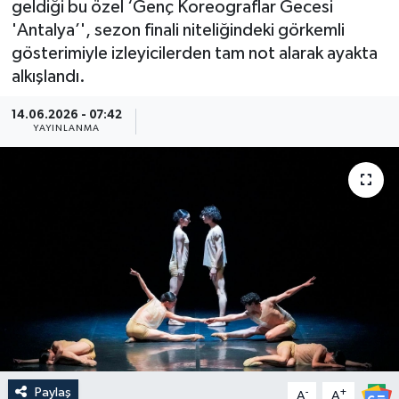
geldiği bu özel ‘Genç Koreograflar Gecesi
'Antalya’', sezon finali niteliğindeki görkemli
Güncel
gösterimiyle izleyicilerden tam not alarak ayakta
alkışlandı.
Kültür & Sanat
14.06.2026 - 07:42
Magazin
YAYINLANMA
Resmi İlan
Sağlık & Yaşam
Siyaset
Spor
Paylaş
-
+
A
A