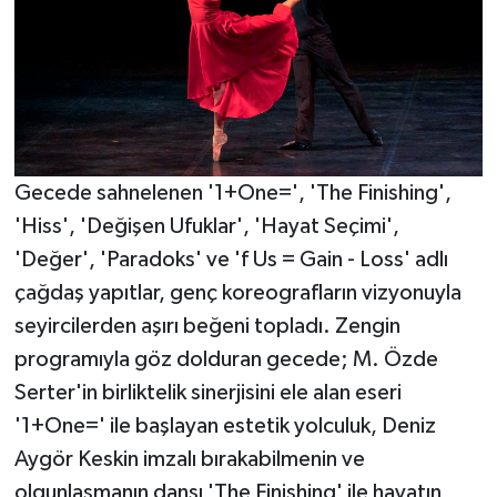
Gecede sahnelenen '1+One=', 'The Finishing',
'Hiss', 'Değişen Ufuklar', 'Hayat Seçimi',
'Değer', 'Paradoks' ve 'f Us = Gain - Loss' adlı
çağdaş yapıtlar, genç koreografların vizyonuyla
seyircilerden aşırı beğeni topladı. Zengin
programıyla göz dolduran gecede; M. Özde
Serter'in birliktelik sinerjisini ele alan eseri
'1+One=' ile başlayan estetik yolculuk, Deniz
Aygör Keskin imzalı bırakabilmenin ve
olgunlaşmanın dansı 'The Finishing' ile hayatın