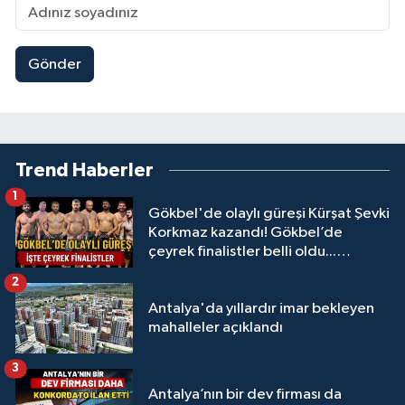
Gönder
Trend Haberler
1
Gökbel'de olaylı güreşi Kürşat Şevki
Korkmaz kazandı! Gökbel’de
çeyrek finalistler belli oldu...
Megastar Ali Gürbüz elendi!
2
Antalya'da yıllardır imar bekleyen
mahalleler açıklandı
3
Antalya’nın bir dev firması da