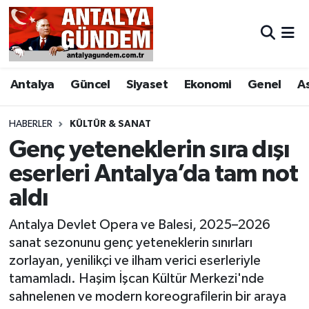
Antalya
Antalya Nöbetçi Eczaneler
Antalya
Güncel
Siyaset
Ekonomi
Genel
A
Asayiş
Antalya Hava Durumu
Bilim & Teknoloji
Antalya Namaz Vakitleri
HABERLER
KÜLTÜR & SANAT
Genç yeteneklerin sıra dışı
Bölge
Antalya Trafik Yoğunluk Haritası
eserleri Antalya’da tam not
aldı
EĞİTİM
Süper Lig Puan Durumu ve Fikstür
Antalya Devlet Opera ve Balesi, 2025–2026
Ekonomi
Tüm Manşetler
sanat sezonunu genç yeteneklerin sınırları
zorlayan, yenilikçi ve ilham verici eserleriyle
Genel
Son Dakika Haberleri
tamamladı. Haşim İşcan Kültür Merkezi'nde
sahnelenen ve modern koreografilerin bir araya
Görüntülü Haber
Haber Arşivi