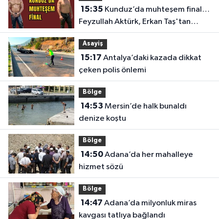
15:35
Kunduz’da muhteşem final…
Feyzullah Aktürk, Erkan Taş'tan
Kırkpınar'ın rövanşını aldı
Asayiş
15:17
Antalya’daki kazada dikkat
çeken polis önlemi
Bölge
14:53
Mersin’de halk bunaldı
denize koştu
Bölge
14:50
Adana’da her mahalleye
hizmet sözü
Bölge
14:47
Adana’da milyonluk miras
kavgası tatlıya bağlandı