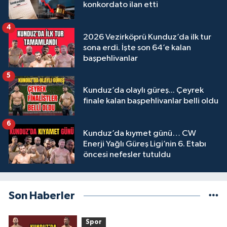
konkordato ilan etti
4
2026 Vezirköprü Kunduz’da ilk tur
sona erdi. İşte son 64’e kalan
başpehlivanlar
5
Kunduz’da olaylı güreş... Çeyrek
finale kalan başpehlivanlar belli oldu
6
Kunduz’da kıymet günü… CW
Enerji Yağlı Güreş Ligi’nin 6. Etabı
öncesi nefesler tutuldu
Son Haberler
Spor