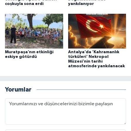
coşkuyla sona erdi
yankılanıyor
Muratpaşa’nın etkinliği
Antalya’da ‘Kahramanlık
eskiye götürdü
türküleri’ Nekropol
Müzesi’nin tarihi
atmosferinde yankılanacak
Yorumlar