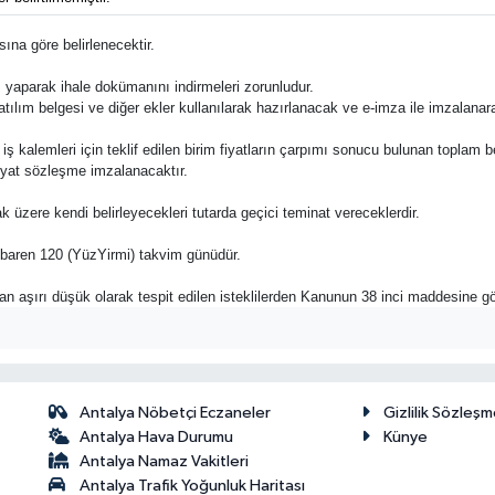
ına göre belirlenecektir.
ş yaparak ihale dokümanını indirmeleri zorunludur.
katılım belgesi ve diğer ekler kullanılarak hazırlanacak ve e-imza ile imzalana
 bu iş kalemleri için teklif edilen birim fiyatların çarpımı sonucu bulunan toplam 
fiyat sözleşme imzalanacaktır.
k üzere kendi belirleyecekleri tutarda geçici teminat vereceklerdir.
 itibaren 120 (YüzYirmi) takvim günüdür.
dan aşırı düşük olarak tespit edilen isteklilerden Kanunun 38 inci maddesine g
Antalya Nöbetçi Eczaneler
Gizlilik Sözleşm
Antalya Hava Durumu
Künye
Antalya Namaz Vakitleri
Antalya Trafik Yoğunluk Haritası