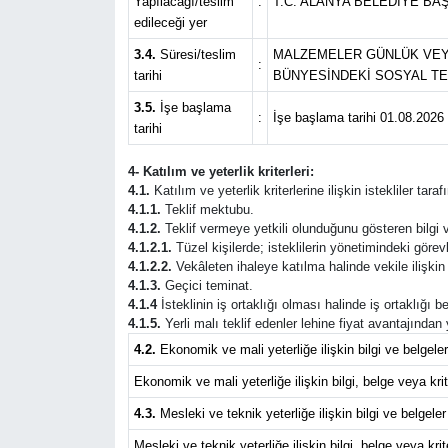
Yapılacağı/teslim
:
T.C. ALANYA BELEDİYE BA
edileceği yer
3.4.
Süresi/teslim
MALZEMELER GÜNLÜK VEYA
:
tarihi
BÜNYESİNDEKİ SOSYAL TE
3.5.
İşe başlama
:
İşe başlama tarihi 01.08.2026 ; 
tarihi
4- Katılım ve yeterlik kriterleri:
4.1.
Katılım ve yeterlik kriterlerine ilişkin istekliler tar
4.1.1.
Teklif mektubu.
4.1.2.
Teklif vermeye yetkili olunduğunu gösteren bilgi v
4.1.2.1.
Tüzel kişilerde; isteklilerin yönetimindeki görevli
4.1.2.2.
Vekâleten ihaleye katılma halinde vekile ilişkin 
4.1.3.
Geçici teminat.
4.1.4
İsteklinin iş ortaklığı olması halinde iş ortaklığı
4.1.5.
Yerli malı teklif edenler lehine fiyat avantajından
4.2.
Ekonomik ve mali yeterliğe ilişkin bilgi ve belgeler
Ekonomik ve mali yeterliğe ilişkin bilgi, belge veya krite
4.3.
Mesleki ve teknik yeterliğe ilişkin bilgi ve belgeler
Mesleki ve teknik yeterliğe ilişkin bilgi, belge veya krite