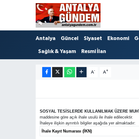
Antalya
Antalya Nöbetçi Eczaneler
Antalya
Güncel
Siyaset
Ekonomi
G
Asayiş
Antalya Hava Durumu
Sağlık & Yaşam
Resmi İlan
Bilim & Teknoloji
Antalya Namaz Vakitleri
Bölge
Antalya Trafik Yoğunluk Haritası
-
+
A
A
EĞİTİM
Süper Lig Puan Durumu ve Fikstür
Ekonomi
Tüm Manşetler
SOSYAL TESİSLERDE KULLANILMAK ÜZERE MUHT
maddesine göre açık ihale usulü ile ihale edilecektir.
Genel
Son Dakika Haberleri
İhaleye ilişkin ayrıntılı bilgiler aşağıda yer almaktadır:
İhale Kayıt Numarası (İKN)
Görüntülü Haber
Haber Arşivi