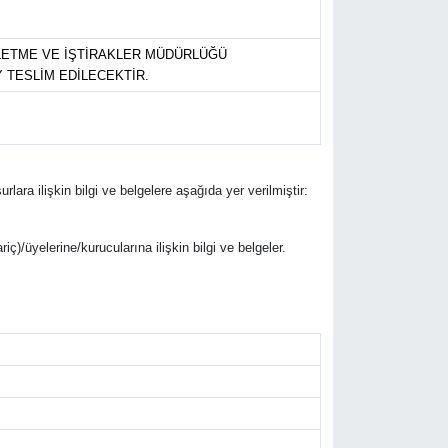
ŞLETME VE İŞTİRAKLER MÜDÜRLÜĞÜ
 TESLİM EDİLECEKTİR.
rlara ilişkin bilgi ve belgelere aşağıda yer verilmiştir:
riç)/üyelerine/kurucularına ilişkin bilgi ve belgeler.