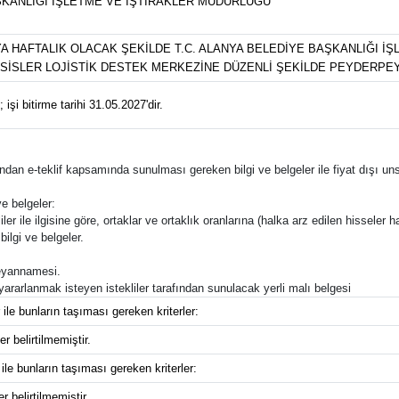
ŞKANLIĞI İŞLETME VE İŞTİRAKLER MÜDÜRLÜĞÜ
 HAFTALIK OLACAK ŞEKİLDE T.C. ALANYA BELEDİYE BAŞKANLIĞI İ
SİSLER LOJİSTİK DESTEK MERKEZİNE DÜZENLİ ŞEKİLDE PEYDERPEY
işi bitirme tarihi 31.05.2027'dir.
afından e-teklif kapsamında sunulması gereken bilgi ve belgeler ile fiyat dışı unsu
e belgeler:
ler ile ilgisine göre, ortaklar ve ortaklık oranlarına (halka arz edilen hisseler ha
bilgi ve belgeler.
 beyannamesi.
 yararlanmak isteyen istekliler tarafından sunulacak yerli malı belgesi
 ile bunların taşıması gereken kriterler:
r belirtilmemiştir.
 ile bunların taşıması gereken kriterler:
r belirtilmemiştir.