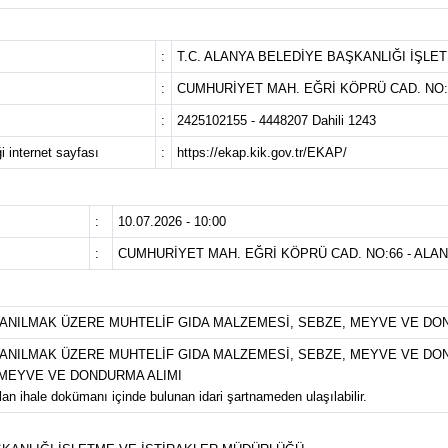
:
T.C. ALANYA BELEDİYE BAŞKANLIĞI İŞL
:
CUMHURİYET MAH. EĞRİ KÖPRÜ CAD. NO:6
:
2425102155 - 4448207 Dahili 1243
i internet sayfası
:
https://ekap.kik.gov.tr/EKAP/
:
10.07.2026 - 10:00
:
CUMHURİYET MAH. EĞRİ KÖPRÜ CAD. NO:66 - ALAN
ANILMAK ÜZERE MUHTELİF GIDA MALZEMESİ, SEBZE, MEYVE VE DO
ANILMAK ÜZERE MUHTELİF GIDA MALZEMESİ, SEBZE, MEYVE VE DOND
 MEYVE VE DONDURMA ALIMI
lan ihale dokümanı içinde bulunan idari şartnameden ulaşılabilir.