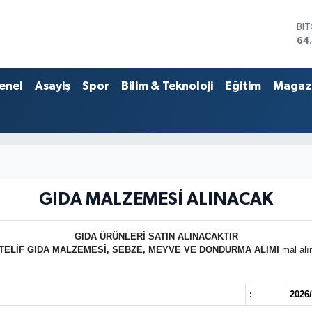
BI
64
DO
47
EU
enel
Asayiş
Spor
Bilim & Teknoloji
Eğitim
Magaz
55
ST
64
GR
65
Bİ
13
GIDA MALZEMESİ ALINACAK
GIDA ÜRÜNLERİ SATIN ALINACAKTIR
ELİF GIDA MALZEMESİ, SEBZE, MEYVE VE DONDURMA ALIMI
mal al
:
2026