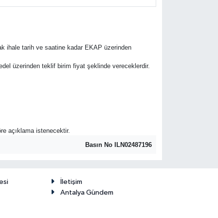
rak ihale tarih ve saatine kadar EKAP üzerinden
bedel üzerinden teklif birim fiyat şeklinde vereceklerdir.
öre açıklama istenecektir.
Basın No ILN02487196
esi
İletişim
Antalya Gündem