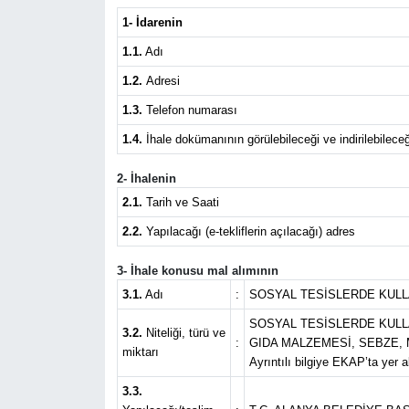
1- İdarenin
Güncel
1.1.
Adı
Kültür & Sanat
1.2.
Adresi
1.3.
Telefon numarası
Magazin
1.4.
İhale dokümanının görülebileceği ve indirilebileceğ
Resmi İlan
2- İhalenin
2.1.
Tarih ve Saati
Sağlık & Yaşam
2.2.
Yapılacağı (e-tekliflerin açılacağı) adres
Siyaset
3- İhale konusu mal alımının
3.1.
Adı
:
SOSYAL TESİSLERDE KULL
Spor
SOSYAL TESİSLERDE KULL
3.2.
Niteliği, türü ve
:
GIDA MALZEMESİ, SEBZE,
miktarı
Ayrıntılı bilgiye EKAP’ta yer a
3.3.