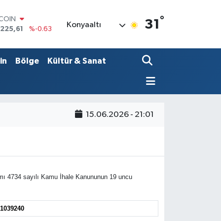
°
TCOIN
31
Konyaaltı
.225,61
%-0.63
LAR
,7143
%0.16
RO
in
Bölge
Kültür & Sanat
,0317
%-0.02
ERLİN
,2463
%0.07
AM ALTIN
74.81
%1.44
15.06.2026 - 21:01
ST100
.799
%70
ımı 4734 sayılı Kamu İhale Kanununun 19 uncu
/1039240