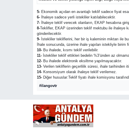
5-
Ekonomik açıdan en avantajlı teklif sadece fiyat esas
6-
İhaleye sadece yerli istekliler katılabilecektir.
7-
İhaleye teklif verecek olanların, EKAP hesabına giri
8-
Teklifler, EKAP üzerinden teklif mektubu ile ihaleye 
gönderilecektir.
9-
İstekliler tekliflerini, her bir iş kaleminin miktarı ile
İhale sonucunda, üzerine ihale yapılan istekliyle birim 
10-
Bu ihalede, kısmı teklif verilebilir.
11-
İstekliler teklif ettikleri bedelin %3’ünden az olmama
12-
Bu ihalede elektronik eksiltme yapılmayacaktır.
13-
Verilen tekliflerin geçerlilik süresi, ihale tarihinden
14-
Konsorsiyum olarak ihaleye teklif verilemez.
15-
Diğer hususlar:Teklif fiyatı ihale komisyonu tarafın
#ilangovtr