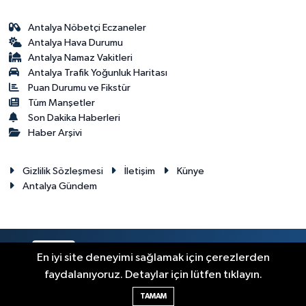
Antalya Nöbetçi Eczaneler
Antalya Hava Durumu
Antalya Namaz Vakitleri
Antalya Trafik Yoğunluk Haritası
Puan Durumu ve Fikstür
Tüm Manşetler
Son Dakika Haberleri
Haber Arşivi
Gizlilik Sözleşmesi
İletişim
Künye
Antalya Gündem
RSS
Copyright © 2024. Her hakkı saklıdır.
En iyi site deneyimi sağlamak için çerezlerden
faydalanıyoruz. Detaylar için lütfen tıklayın.
Haber Yazılımı:
TE Bilişim
TAMAM