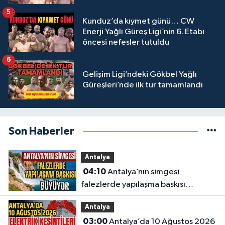
5
Kunduz’da kıymet günü… CW
Enerji Yağlı Güreş Ligi’nin 6. Etabı
öncesi nefesler tutuldu
6
Gelişim Ligi’ndeki Gökbel Yağlı
Güreşleri’nde ilk tur tamamlandı
Son Haberler
Antalya
04:10
Antalya’nın simgesi
falezlerde yapılaşma baskısı
büyüyor
Antalya
03:00
Antalya’da 10 Ağustos 2026