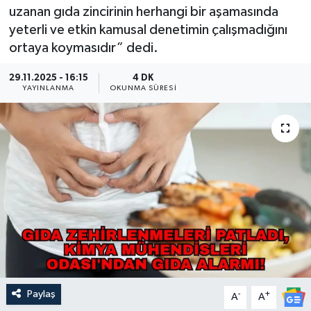
uzanan gıda zincirinin herhangi bir aşamasında
Güncel
yeterli ve etkin kamusal denetimin çalışmadığını
ortaya koymasıdır” dedi.
Kültür & Sanat
29.11.2025 - 16:15
4 DK
YAYINLANMA
OKUNMA SÜRESI
Magazin
Resmi İlan
Sağlık & Yaşam
Siyaset
Spor
Paylaş
-
+
A
A