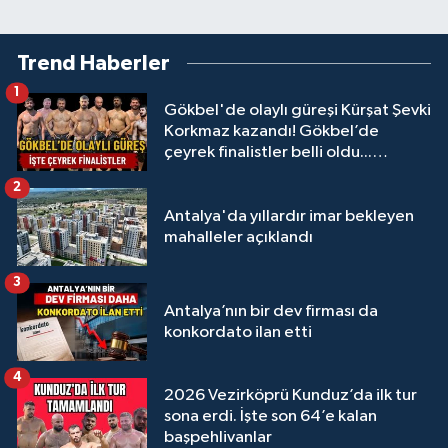
Trend Haberler
1
Gökbel'de olaylı güreşi Kürşat Şevki
Korkmaz kazandı! Gökbel’de
çeyrek finalistler belli oldu...
Megastar Ali Gürbüz elendi!
2
Antalya'da yıllardır imar bekleyen
mahalleler açıklandı
3
Antalya’nın bir dev firması da
konkordato ilan etti
4
2026 Vezirköprü Kunduz’da ilk tur
sona erdi. İşte son 64’e kalan
başpehlivanlar