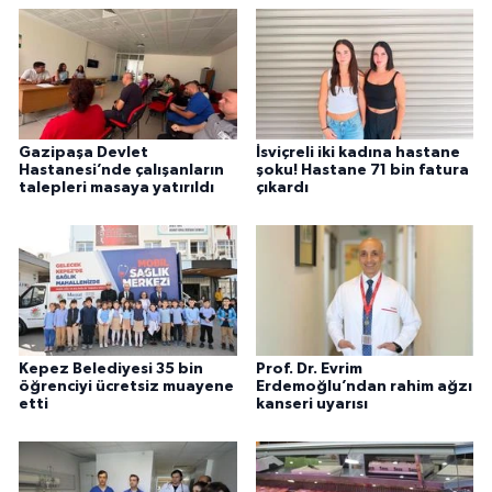
Gazipaşa Devlet
İsviçreli iki kadına hastane
Hastanesi’nde çalışanların
şoku! Hastane 71 bin fatura
talepleri masaya yatırıldı
çıkardı
Kepez Belediyesi 35 bin
Prof. Dr. Evrim
öğrenciyi ücretsiz muayene
Erdemoğlu’ndan rahim ağzı
etti
kanseri uyarısı