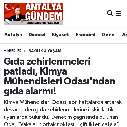
Antalya
Antalya Nöbetçi Eczaneler
Antalya
Güncel
Siyaset
Ekonomi
Genel
A
Asayiş
Antalya Hava Durumu
Bilim & Teknoloji
Antalya Namaz Vakitleri
HABERLER
SAĞLIK & YAŞAM
Gıda zehirlenmeleri
Bölge
Antalya Trafik Yoğunluk Haritası
patladı, Kimya
Mühendisleri Odası'ndan
EĞİTİM
Süper Lig Puan Durumu ve Fikstür
gıda alarmı!
Ekonomi
Tüm Manşetler
Kimya Mühendisleri Odası, son haftalarda artarak
Genel
Son Dakika Haberleri
devam eden gıda zehirlenmelerine ilişkin kritik
uyarılarda bulundu. Denetim çağrısında bulunan
Görüntülü Haber
Haber Arşivi
Oda, “Vakaların ortak noktası, “çiftlikten çatala”