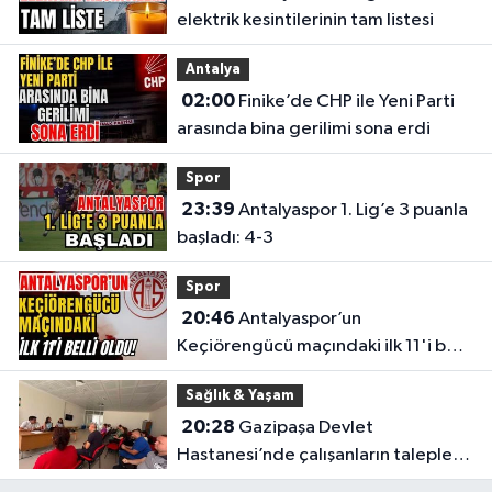
elektrik kesintilerinin tam listesi
Antalya
02:00
Finike’de CHP ile Yeni Parti
arasında bina gerilimi sona erdi
Spor
23:39
Antalyaspor 1. Lig’e 3 puanla
başladı: 4-3
Spor
20:46
Antalyaspor’un
Keçiörengücü maçındaki ilk 11'i belli
oldu!
Sağlık & Yaşam
20:28
Gazipaşa Devlet
Hastanesi’nde çalışanların talepleri
masaya yatırıldı