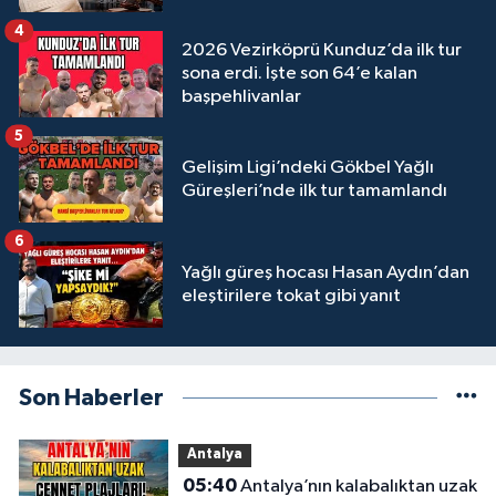
4
2026 Vezirköprü Kunduz’da ilk tur
sona erdi. İşte son 64’e kalan
başpehlivanlar
5
Gelişim Ligi’ndeki Gökbel Yağlı
Güreşleri’nde ilk tur tamamlandı
6
Yağlı güreş hocası Hasan Aydın’dan
eleştirilere tokat gibi yanıt
Son Haberler
Antalya
05:40
Antalya’nın kalabalıktan uzak