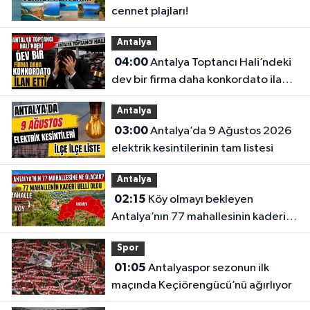
cennet plajları!
Antalya
04:00
Antalya Toptancı Hali’ndeki
dev bir firma daha konkordato ilan
etti
Antalya
03:00
Antalya’da 9 Ağustos 2026
elektrik kesintilerinin tam listesi
Antalya
02:15
Köy olmayı bekleyen
Antalya’nın 77 mahallesinin kaderi
belli oldu
Spor
01:05
Antalyaspor sezonun ilk
maçında Keçiörengücü’nü ağırlıyor