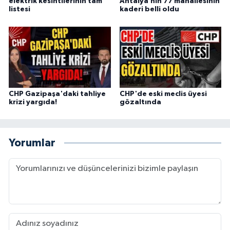
elektrik kesintilerinin tam
Antalya’nın 77 mahallesinin
listesi
kaderi belli oldu
CHP Gazipaşa'daki tahliye
CHP'de eski meclis üyesi
krizi yargıda!
gözaltında
Yorumlar