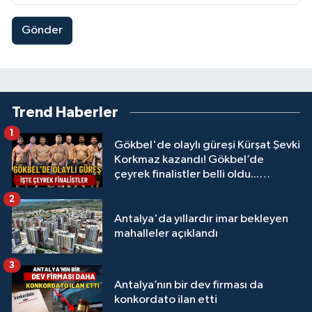
Gönder
Trend Haberler
1
Gökbel'de olaylı güreşi Kürşat Şevki
Korkmaz kazandı! Gökbel’de
çeyrek finalistler belli oldu...
Megastar Ali Gürbüz elendi!
2
Antalya'da yıllardır imar bekleyen
mahalleler açıklandı
3
Antalya’nın bir dev firması da
konkordato ilan etti