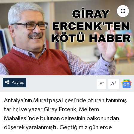
Güncel
Kültür & Sanat
Magazin
Resmi İlan
Sağlık & Yaşam
Paylaş
-
+
A
A
Siyaset
Antalya’nın Muratpaşa ilçesi’nde oturan tanınmış
Spor
tarihçi ve yazar Giray Ercenk, Meltem
Mahallesi’nde bulunan dairesinin balkonundan
düşerek yaralanmıştı. Geçtiğimiz günlerde