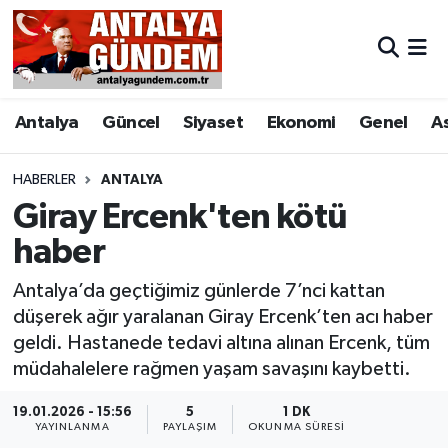
Antalya
Antalya Nöbetçi Eczaneler
Antalya
Güncel
Siyaset
Ekonomi
Genel
A
Asayiş
Antalya Hava Durumu
Bilim & Teknoloji
Antalya Namaz Vakitleri
HABERLER
ANTALYA
Giray Ercenk'ten kötü
Bölge
Antalya Trafik Yoğunluk Haritası
haber
EĞİTİM
Süper Lig Puan Durumu ve Fikstür
Antalya’da geçtiğimiz günlerde 7’nci kattan
düşerek ağır yaralanan Giray Ercenk’ten acı haber
Ekonomi
Tüm Manşetler
geldi. Hastanede tedavi altına alınan Ercenk, tüm
müdahalelere rağmen yaşam savaşını kaybetti.
Genel
Son Dakika Haberleri
19.01.2026 - 15:56
5
1 DK
YAYINLANMA
PAYLAŞIM
OKUNMA SÜRESI
Görüntülü Haber
Haber Arşivi