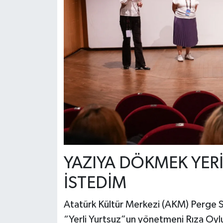
YAZIYA DÖKMEK YER
İSTEDİM
Atatürk Kültür Merkezi (AKM) Perge Sa
“Yerli Yurtsuz”un yönetmeni Rıza Oylu