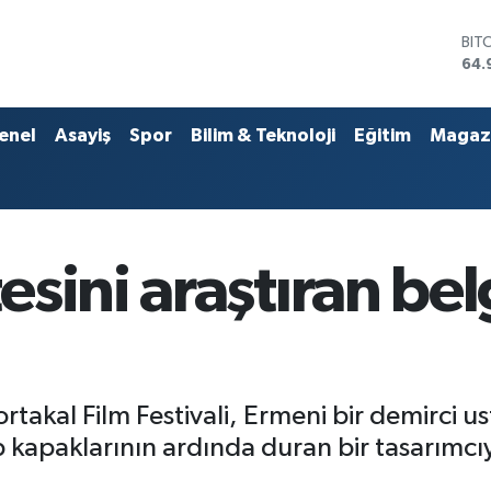
DO
47,
EU
55,
STE
enel
Asayiş
Spor
Bilim & Teknoloji
Eğitim
Magaz
64,
GRA
666
BİS
13.
BIT
sini araştıran belg
64.
rtakal Film Festivali, Ermeni bir demirci us
p kapaklarının ardında duran bir tasarımcıy