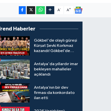
-
+
A
A
Trend Haberler
Gökbel'de olaylı güreşi
Kürşat Şevki Korkmaz
kazandı! Gökbel’de
çeyrek finalistler belli
oldu... Megastar Ali
Antalya'da yıllardır imar
Gürbüz elendi!
bekleyen mahalleler
açıklandı
Antalya’nın bir dev
firması da konkordato
ilan etti