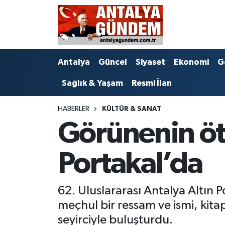
Antalya
Antalya Nöbetçi Eczaneler
Antalya
Güncel
Siyaset
Ekonomi
G
Asayiş
Antalya Hava Durumu
Sağlık & Yaşam
Resmi İlan
Bilim & Teknoloji
Antalya Namaz Vakitleri
HABERLER
KÜLTÜR & SANAT
Bölge
Antalya Trafik Yoğunluk Haritası
Görünenin öte
EĞİTİM
Süper Lig Puan Durumu ve Fikstür
Portakal’da
Ekonomi
Tüm Manşetler
62. Uluslararası Antalya Altın Po
Genel
Son Dakika Haberleri
meçhul bir ressam ve ismi, kita
Görüntülü Haber
Haber Arşivi
seyirciyle buluşturdu.