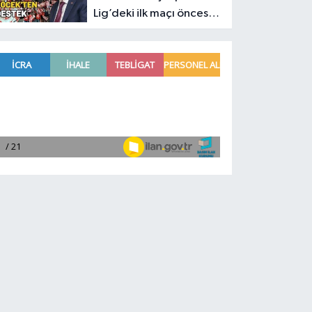
Lig’deki ilk maçı öncesi
Muhittin Böcek’ten
destek