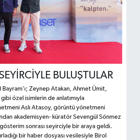
SEYİRCİYLE BULUŞTULAR
rol Bayram’ı; Zeynep Atakan, Ahmet Ümit,
bi özel isimlerin de anlatımıyla
netmeni Aslı Atasoy, görüntü yönetmeni
arından akademisyen- küratör Sevengül Sönmez
gösterim sonrası seyirciyle bir araya geldi.
adığı bir haber dosyası vesilesiyle Birol