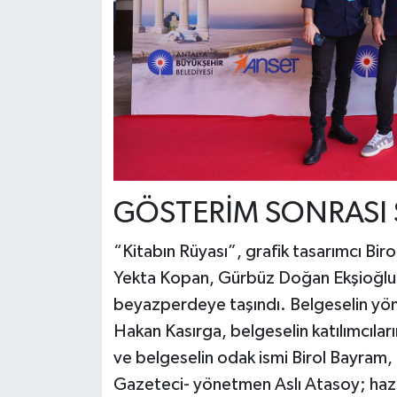
GÖSTERİM SONRASI 
“Kitabın Rüyası”, grafik tasarımcı Bi
Yekta Kopan, Gürbüz Doğan Ekşioğlu gi
beyazperdeye taşındı. Belgeselin yö
Hakan Kasırga, belgeselin katılımcıl
ve belgeselin odak ismi Birol Bayram, 
Gazeteci- yönetmen Aslı Atasoy; hazırl