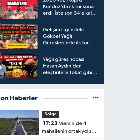
2026 Vezirköprü
Kunduz’da ilk tur sona
erdi. İşte son 64’e kalan
başpehlivanlar
Gelişim Ligi’ndeki
Gökbel Yağlı
Güreşleri’nde ilk tur
tamamlandı
Yağlı güreş hocası
Hasan Aydın’dan
eleştirilere tokat gibi
yanıt
Son Haberler
Bölge
17:23
Mersin’de 4
mahallenin ortak yolu
yenilendi