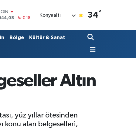
°
LAR
34
Konyaaltı
7436
%0.18
RO
2510
%0.32
RLİN
in
Bölge
Kültür & Sanat
4811
%0.38
M ALTIN
0.55
%0.03
T100
779
%-14
COIN
eseller Altın
944,08
%-0.18
tası, yüz yıllar ötesinden
ı konu alan belgeselleri,