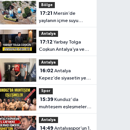
Bölge
17:21
Mersin’de
yaylanın içme suyu
kapasitesi 2 katına
Antalya
çıkarıldı
17:12
Yarbay Tolga
Coşkun Antalya’ya veda
etti
Antalya
16:02
Antalya
Kepez’de siyasetin yeni
adresi Anahtar Parti
Spor
oldu
15:39
Kunduz'da
muhteşem eşleşmeler!
Vezirköprü Kunduz’da
Antalya
nefesler tutuldu, son 16
14:49
Antalyaspor’un 1.
belli oldu