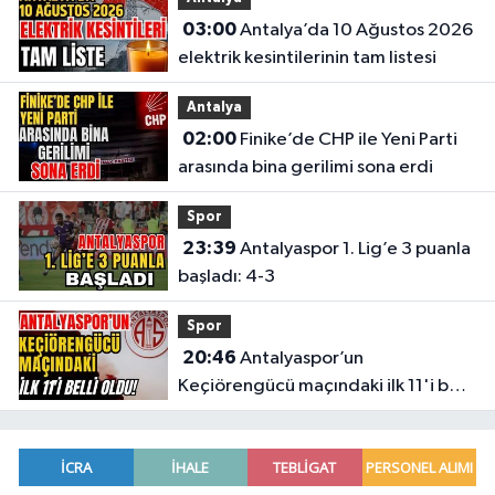
03:00
Antalya’da 10 Ağustos 2026
elektrik kesintilerinin tam listesi
Antalya
02:00
Finike’de CHP ile Yeni Parti
arasında bina gerilimi sona erdi
Spor
23:39
Antalyaspor 1. Lig’e 3 puanla
başladı: 4-3
Spor
20:46
Antalyaspor’un
Keçiörengücü maçındaki ilk 11'i belli
oldu!