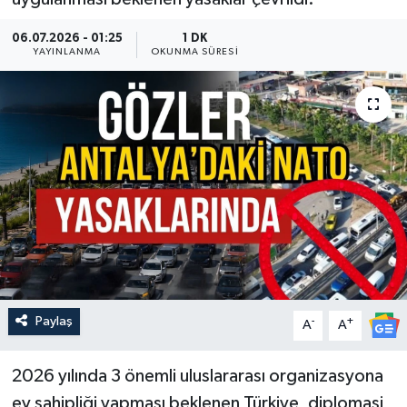
Güncel
06.07.2026 - 01:25
1 DK
YAYINLANMA
OKUNMA SÜRESI
Kültür & Sanat
Magazin
Resmi İlan
Sağlık & Yaşam
Siyaset
Spor
Paylaş
-
+
A
A
2026 yılında 3 önemli uluslararası organizasyona
ev sahipliği yapması beklenen Türkiye, diplomasi