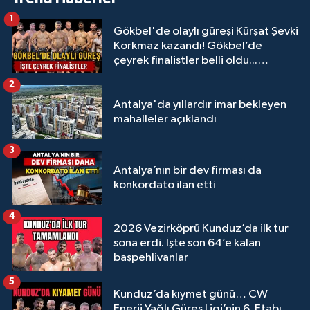
1
Gökbel'de olaylı güreşi Kürşat Şevki
Korkmaz kazandı! Gökbel’de
çeyrek finalistler belli oldu...
Megastar Ali Gürbüz elendi!
2
Antalya'da yıllardır imar bekleyen
mahalleler açıklandı
3
Antalya’nın bir dev firması da
konkordato ilan etti
4
2026 Vezirköprü Kunduz’da ilk tur
sona erdi. İşte son 64’e kalan
başpehlivanlar
5
Kunduz’da kıymet günü… CW
Enerji Yağlı Güreş Ligi’nin 6. Etabı