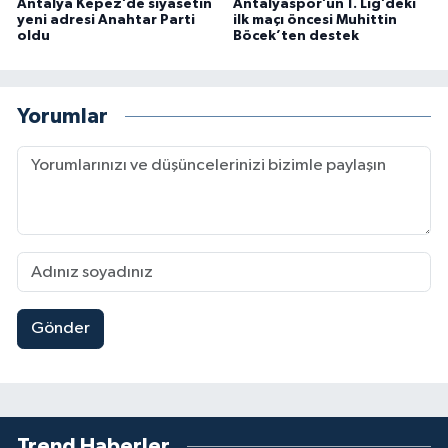
Antalya Kepez’de siyasetin
Antalyaspor’un 1. Lig’deki
yeni adresi Anahtar Parti
ilk maçı öncesi Muhittin
oldu
Böcek’ten destek
Yorumlar
Gönder
Trend Haberler