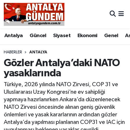
Antalya
Antalya Nöbetçi Eczaneler
Antalya
Güncel
Siyaset
Ekonomi
Genel
A
Asayiş
Antalya Hava Durumu
Bilim & Teknoloji
Antalya Namaz Vakitleri
HABERLER
ANTALYA
Gözler Antalya’daki NATO
Bölge
Antalya Trafik Yoğunluk Haritası
yasaklarında
EĞİTİM
Süper Lig Puan Durumu ve Fikstür
Türkiye, 2026 yılında NATO Zirvesi, COP 31 ve
Uluslararası Uzay Kongresi’ne ev sahipliği
Ekonomi
Tüm Manşetler
yapmaya hazırlanırken Ankara’da düzenlenecek
NATO Zirvesi öncesinde alınan geniş güvenlik
Genel
Son Dakika Haberleri
önlemleri ve yasak kararlarının ardından gözler
Antalya’da yapılması planlanan COP31 ve IAC için
Görüntülü Haber
Haber Arşivi
uygulanması beklenen yasaklar çevrildi.