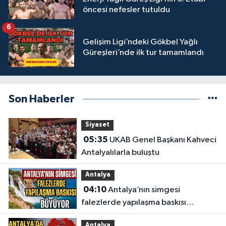
öncesi nefesler tutuldu
6
Gelişim Ligi’ndeki Gökbel Yağlı
Güreşleri’nde ilk tur tamamlandı
Son Haberler
Siyaset
05:35
UKAB Genel Başkanı Kahveci
Antalyalılarla buluştu
Antalya
04:10
Antalya’nın simgesi
falezlerde yapılaşma baskısı
büyüyor
Antalya