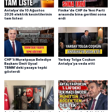
Antalya’da 10 Ağustos
Finike’de CHP ile Yeni Parti
2026 elektrik kesintilerinin
arasında bina gerilimi sona
tam listesi
erdi
CHP’li Muratpaşa Belediye
Yarbay Tolga Coşkun
Başkanı Ümit Uysal
Antalya’ya veda etti
TBMM’deki yasaya tepki
gösterdi