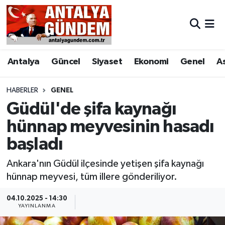
Antalya
Antalya Nöbetçi Eczaneler
Antalya
Güncel
Siyaset
Ekonomi
Genel
A
Asayiş
Antalya Hava Durumu
Bilim & Teknoloji
Antalya Namaz Vakitleri
HABERLER
GENEL
Güdül'de şifa kaynağı
Bölge
Antalya Trafik Yoğunluk Haritası
hünnap meyvesinin hasadı
başladı
EĞİTİM
Süper Lig Puan Durumu ve Fikstür
Ankara'nın Güdül ilçesinde yetişen şifa kaynağı
Ekonomi
Tüm Manşetler
hünnap meyvesi, tüm illere gönderiliyor.
Genel
Son Dakika Haberleri
04.10.2025 - 14:30
YAYINLANMA
Görüntülü Haber
Haber Arşivi