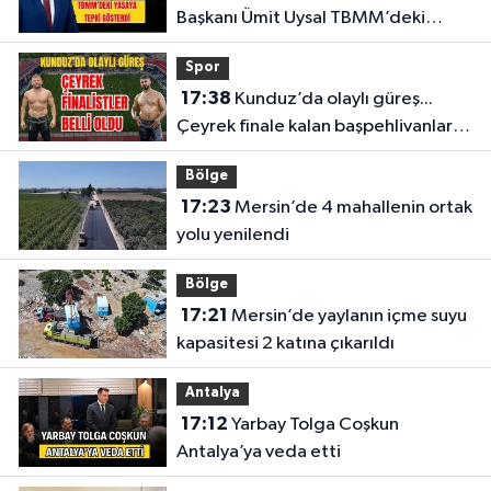
Başkanı Ümit Uysal TBMM’deki
yasaya tepki gösterdi
Spor
17:38
Kunduz’da olaylı güreş...
Çeyrek finale kalan başpehlivanlar
belli oldu
Bölge
17:23
Mersin’de 4 mahallenin ortak
yolu yenilendi
Bölge
17:21
Mersin’de yaylanın içme suyu
kapasitesi 2 katına çıkarıldı
Antalya
17:12
Yarbay Tolga Coşkun
Antalya’ya veda etti