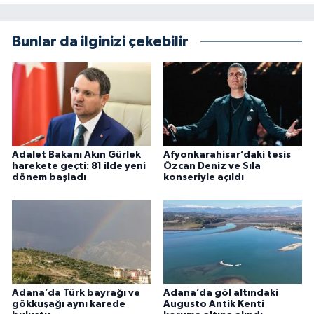
Bunlar da ilginizi çekebilir
Adalet Bakanı Akın Gürlek
Afyonkarahisar’daki tesis
harekete geçti: 81 ilde yeni
Özcan Deniz ve Sıla
dönem başladı
konseriyle açıldı
Adana’da Türk bayrağı ve
Adana’da göl altındaki
gökkuşağı aynı karede
Augusto Antik Kenti