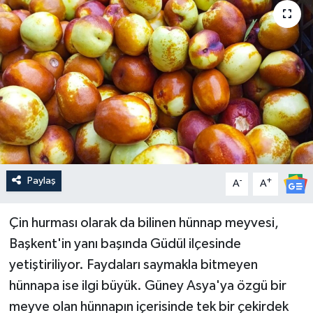
Güncel
Kültür & Sanat
Magazin
Resmi İlan
Sağlık & Yaşam
Paylaş
-
+
A
A
Siyaset
Çin hurması olarak da bilinen hünnap meyvesi,
Spor
Başkent'in yanı başında Güdül ilçesinde
yetiştiriliyor. Faydaları saymakla bitmeyen
hünnapa ise ilgi büyük. Güney Asya'ya özgü bir
meyve olan hünnapın içerisinde tek bir çekirdek