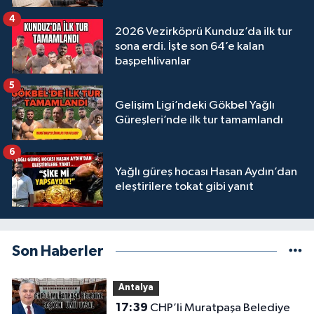
4
2026 Vezirköprü Kunduz’da ilk tur
sona erdi. İşte son 64’e kalan
başpehlivanlar
5
Gelişim Ligi’ndeki Gökbel Yağlı
Güreşleri’nde ilk tur tamamlandı
6
Yağlı güreş hocası Hasan Aydın’dan
eleştirilere tokat gibi yanıt
Son Haberler
Antalya
17:39
CHP’li Muratpaşa Belediye