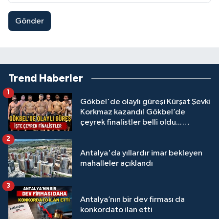
Gönder
Trend Haberler
1
Gökbel'de olaylı güreşi Kürşat Şevki
Korkmaz kazandı! Gökbel’de
çeyrek finalistler belli oldu...
Megastar Ali Gürbüz elendi!
2
Antalya'da yıllardır imar bekleyen
mahalleler açıklandı
3
Antalya’nın bir dev firması da
konkordato ilan etti