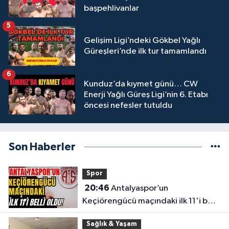
başpehlivanlar
5
Gelişim Ligi’ndeki Gökbel Yağlı
Güreşleri’nde ilk tur tamamlandı
6
Kunduz’da kıymet günü… CW
Enerji Yağlı Güreş Ligi’nin 6. Etabı
öncesi nefesler tutuldu
Son Haberler
Spor
20:46
Antalyaspor’un
Keçiörengücü maçındaki ilk 11'i belli
oldu!
Sağlık & Yaşam