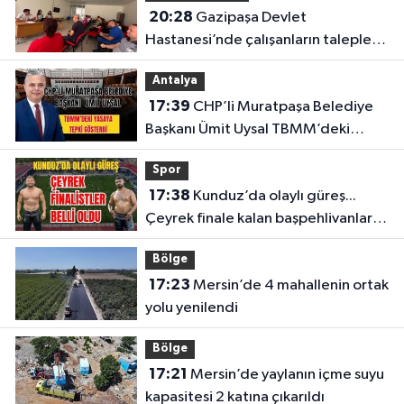
20:28
Gazipaşa Devlet
Hastanesi’nde çalışanların talepleri
masaya yatırıldı
Antalya
17:39
CHP’li Muratpaşa Belediye
Başkanı Ümit Uysal TBMM’deki
yasaya tepki gösterdi
Spor
17:38
Kunduz’da olaylı güreş...
Çeyrek finale kalan başpehlivanlar
belli oldu
Bölge
17:23
Mersin’de 4 mahallenin ortak
yolu yenilendi
Bölge
17:21
Mersin’de yaylanın içme suyu
kapasitesi 2 katına çıkarıldı