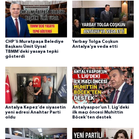
CHP’li Muratpaşa Belediye
Yarbay Tolga Coşkun
Başkanı Ümit Uysal
Antalya’ya veda etti
TBMM’deki yasaya tepki
gösterdi
Antalya Kepez’de siyasetin
Antalyaspor’un 1. Lig’deki
yeni adresi Anahtar Parti
ilk maçı öncesi Muhittin
oldu
Böcek’ten destek