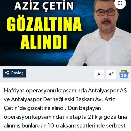
Güncel
Kültür & Sanat
Magazin
Resmi İlan
Sağlık & Yaşam
Paylaş
-
+
A
A
Siyaset
Hafriyat operasyonu kapsamında Antalyaspor AŞ
ve Antalyaspor Derneği eski Başkanı Av. Aziz
Spor
Çetin'de gözaltına alındı. Dün başlayan
operasyon kapsamında ilk etapta 21 kişi gözaltına
alınmış bunlardan 10'u akşam saatlerinde serbest