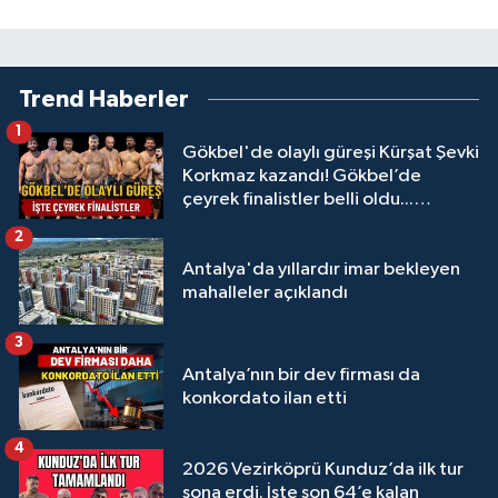
Trend Haberler
1
Gökbel'de olaylı güreşi Kürşat Şevki
Korkmaz kazandı! Gökbel’de
çeyrek finalistler belli oldu...
Megastar Ali Gürbüz elendi!
2
Antalya'da yıllardır imar bekleyen
mahalleler açıklandı
3
Antalya’nın bir dev firması da
konkordato ilan etti
4
2026 Vezirköprü Kunduz’da ilk tur
sona erdi. İşte son 64’e kalan