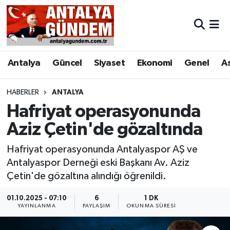
Antalya
Antalya Nöbetçi Eczaneler
Antalya
Güncel
Siyaset
Ekonomi
Genel
A
Asayiş
Antalya Hava Durumu
Bilim & Teknoloji
Antalya Namaz Vakitleri
HABERLER
ANTALYA
Hafriyat operasyonunda
Bölge
Antalya Trafik Yoğunluk Haritası
Aziz Çetin'de gözaltında
EĞİTİM
Süper Lig Puan Durumu ve Fikstür
Hafriyat operasyonunda Antalyaspor AŞ ve
Antalyaspor Derneği eski Başkanı Av. Aziz
Ekonomi
Tüm Manşetler
Çetin'de gözaltına alındığı öğrenildi.
Genel
Son Dakika Haberleri
01.10.2025 - 07:10
6
1 DK
YAYINLANMA
PAYLAŞIM
OKUNMA SÜRESI
Görüntülü Haber
Haber Arşivi