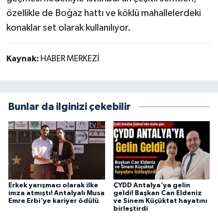
özellikle de Boğaz hattı ve köklü mahallelerdeki
konaklar set olarak kullanılıyor.
Kaynak:
HABER MERKEZİ
Bunlar da ilginizi çekebilir
Erkek yarışmacı olarak ilke
ÇYDD Antalya'ya gelin
imza atmıştı! Antalyalı Musa
geldi! Başkan Can Eldeniz
Emre Erbi'ye kariyer ödülü
ve Sinem Küçüktat hayatını
birleştirdi