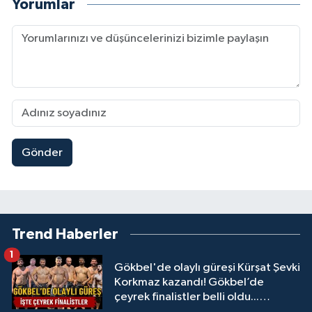
Yorumlar
Gönder
Trend Haberler
1
Gökbel'de olaylı güreşi Kürşat Şevki
Korkmaz kazandı! Gökbel’de
çeyrek finalistler belli oldu...
Megastar Ali Gürbüz elendi!