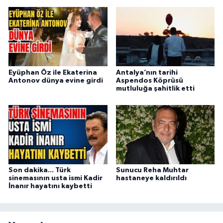
Eyüphan Öz ile Ekaterina
Antalya’nın tarihi
Antonov dünya evine girdi
Aspendos Köprüsü
mutluluğa şahitlik etti
Son dakika... Türk
Sunucu Reha Muhtar
sinemasının usta ismi Kadir
hastaneye kaldırıldı
İnanır hayatını kaybetti