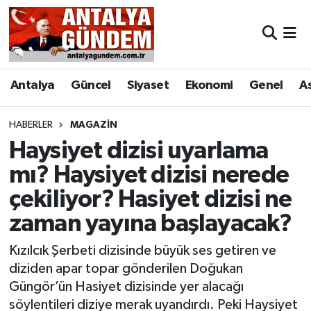
Antalya
Antalya Nöbetçi Eczaneler
Antalya
Güncel
Siyaset
Ekonomi
Genel
A
Asayiş
Antalya Hava Durumu
Bilim & Teknoloji
Antalya Namaz Vakitleri
HABERLER
MAGAZIN
Haysiyet dizisi uyarlama
Bölge
Antalya Trafik Yoğunluk Haritası
mı? Haysiyet dizisi nerede
çekiliyor? Hasiyet dizisi ne
EĞİTİM
Süper Lig Puan Durumu ve Fikstür
zaman yayına başlayacak?
Ekonomi
Tüm Manşetler
Kızılcık Şerbeti dizisinde büyük ses getiren ve
Genel
Son Dakika Haberleri
diziden apar topar gönderilen Doğukan
Güngör’ün Hasiyet dizisinde yer alacağı
Görüntülü Haber
Haber Arşivi
söylentileri diziye merak uyandırdı. Peki Haysiyet