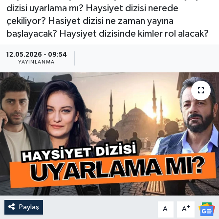
dizisi uyarlama mı? Haysiyet dizisi nerede
Güncel
çekiliyor? Hasiyet dizisi ne zaman yayına
başlayacak? Haysiyet dizisinde kimler rol alacak?
Kültür & Sanat
12.05.2026 - 09:54
YAYINLANMA
Magazin
Resmi İlan
Sağlık & Yaşam
Siyaset
Spor
Paylaş
-
+
A
A