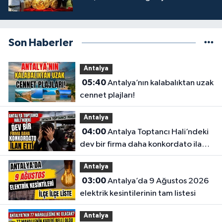
Son Haberler
Antalya
05:40
Antalya’nın kalabalıktan uzak
cennet plajları!
Antalya
04:00
Antalya Toptancı Hali’ndeki
dev bir firma daha konkordato ilan
etti
Antalya
03:00
Antalya’da 9 Ağustos 2026
elektrik kesintilerinin tam listesi
Antalya