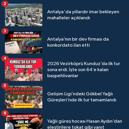
2
Antalya'da yıllardır imar bekleyen
mahalleler açıklandı
3
Antalya’nın bir dev firması da
konkordato ilan etti
4
2026 Vezirköprü Kunduz’da ilk tur
sona erdi. İşte son 64’e kalan
başpehlivanlar
5
Gelişim Ligi’ndeki Gökbel Yağlı
Güreşleri’nde ilk tur tamamlandı
6
Yağlı güreş hocası Hasan Aydın’dan
eleştirilere tokat gibi yanıt