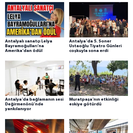
Antalyalı sanatçı Lelya
Antalya'da 5. Soner
Bayramoğulları’na
Ustaoğlu Tiyatro Günleri
Amerika’dan ödül
coşkuyla sona erdi
Antalya’da bağlamanın sesi
Muratpaşa’nın etkinliği
Değirmenönü’nde
eskiye götürdü
yankılanıyor