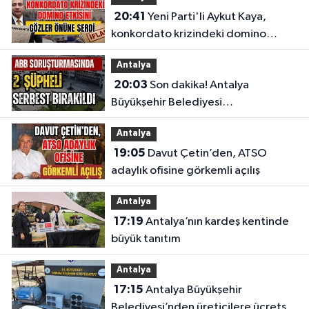
20:41
Yeni Parti'li Aykut Kaya,
konkordato krizindeki domino
etkisini gözler önüne serdi
Antalya
20:03
Son dakika! Antalya
Büyükşehir Belediyesi
soruşturmasında 2 şüpheli serbest
Antalya
bırakıldı
19:05
Davut Çetin’den, ATSO
adaylık ofisine görkemli açılış
Antalya
17:19
Antalya’nın kardeş kentinde
büyük tanıtım
Antalya
17:15
Antalya Büyükşehir
Belediyesi’nden üreticilere ücretsiz