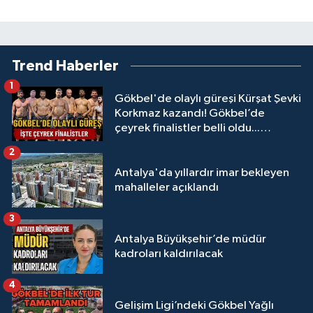
Trend Haberler
1
Gökbel'de olaylı güreşi Kürşat Şevki
Korkmaz kazandı! Gökbel’de
çeyrek finalistler belli oldu...
Megastar Ali Gürbüz elendi!
2
Antalya'da yıllardır imar bekleyen
mahalleler açıklandı
3
Antalya Büyükşehir’de müdür
kadroları kaldırılacak
4
Gelişim Ligi’ndeki Gökbel Yağlı