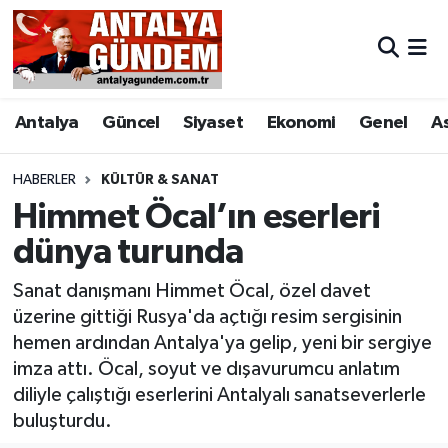
Antalya
Antalya Nöbetçi Eczaneler
Antalya
Güncel
Siyaset
Ekonomi
Genel
A
Asayiş
Antalya Hava Durumu
Bilim & Teknoloji
Antalya Namaz Vakitleri
HABERLER
KÜLTÜR & SANAT
Himmet Öcal’ın eserleri
Bölge
Antalya Trafik Yoğunluk Haritası
dünya turunda
EĞİTİM
Süper Lig Puan Durumu ve Fikstür
Sanat danışmanı Himmet Öcal, özel davet
üzerine gittiği Rusya'da açtığı resim sergisinin
Ekonomi
Tüm Manşetler
hemen ardından Antalya'ya gelip, yeni bir sergiye
imza attı. Öcal, soyut ve dışavurumcu anlatım
Genel
Son Dakika Haberleri
diliyle çalıştığı eserlerini Antalyalı sanatseverlerle
buluşturdu.
Görüntülü Haber
Haber Arşivi