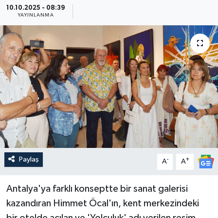
10.10.2025 - 08:39
YAYINLANMA
Güncel
Kültür & Sanat
Magazin
Resmi İlan
Sağlık & Yaşam
Siyaset
Paylaş
-
+
A
A
Spor
Antalya'ya farklı konseptte bir sanat galerisi
kazandıran Himmet Öcal'ın, kent merkezindeki