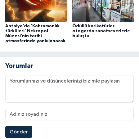
Antalya’da ‘Kahramanlık
Ödüllü karikatürler
türküleri’ Nekropol
otogarda sanatseverlerle
Müzesi’nin tarihi
buluştu
atmosferinde yankılanacak
Yorumlar
Gönder