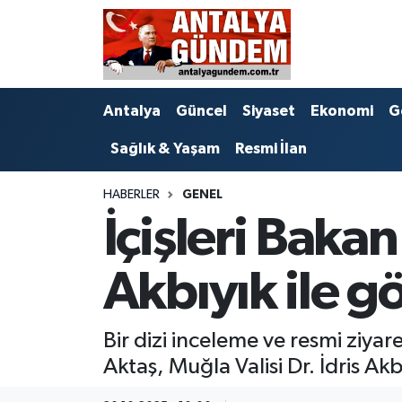
Antalya
Antalya Nöbetçi Eczaneler
Antalya
Güncel
Siyaset
Ekonomi
G
Asayiş
Antalya Hava Durumu
Sağlık & Yaşam
Resmi İlan
Bilim & Teknoloji
Antalya Namaz Vakitleri
HABERLER
GENEL
Bölge
Antalya Trafik Yoğunluk Haritası
İçişleri Baka
EĞİTİM
Süper Lig Puan Durumu ve Fikstür
Akbıyık ile g
Ekonomi
Tüm Manşetler
Bir dizi inceleme ve resmi ziy
Genel
Son Dakika Haberleri
Aktaş, Muğla Valisi Dr. İdris Ak
Görüntülü Haber
Haber Arşivi