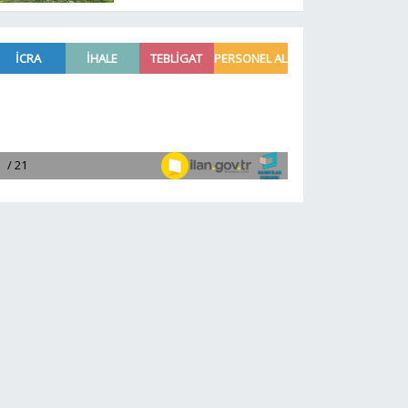
Aytmatov’un mirası
büyüyor