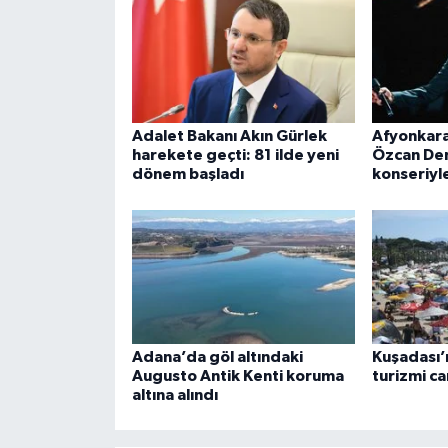
Adalet Bakanı Akın Gürlek
Afyonkara
harekete geçti: 81 ilde yeni
Özcan Den
dönem başladı
konseriyle
Adana’da göl altındaki
Kuşadası’n
Augusto Antik Kenti koruma
turizmi ca
altına alındı