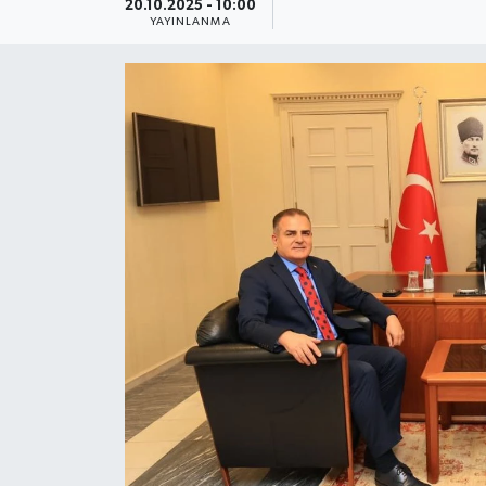
20.10.2025 - 10:00
YAYINLANMA
Güncel
Kültür & Sanat
Magazin
Resmi İlan
Sağlık & Yaşam
Siyaset
Spor