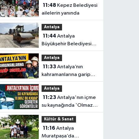
11:48
Kepez Belediyesi
ailelerin yanında
Antalya
11:44
Antalya
Büyükşehir Belediyesi
düğmeye bastı
Antalya
Antalya’da eş zamanlı
11:33
Antalya’nın
çalışma yapıldı
kahramanlarına garip
sorular
Antalya
11:23
Antalya'nın içme
su kaynağında 'Olmaz
bu kadar 'dedirten
Kültür & Sanat
görüntüler
11:16
Antalya
Muratpaşa’da