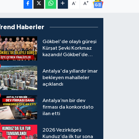
-
+
A
A
Trend Haberler
Gökbel'de olaylı güreşi
Kürşat Şevki Korkmaz
kazandı! Gökbel’de
çeyrek finalistler belli
oldu... Megastar Ali
Antalya'da yıllardır imar
Gürbüz elendi!
bekleyen mahalleler
açıklandı
Antalya’nın bir dev
firması da konkordato
ilan etti
2026 Vezirköprü
Kunduz’da ilk tur sona