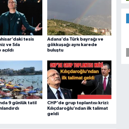
hisar’daki tesis
Adana’da Türk bayrağı ve
iz ve Sıla
gökkuşağı aynı karede
 açıldı
buluştu
da 9 günlük tatil
CHP’de grup toplantısı krizi:
nlandırdı
Kılıçdaroğlu’ndan ilk talimat
geldi