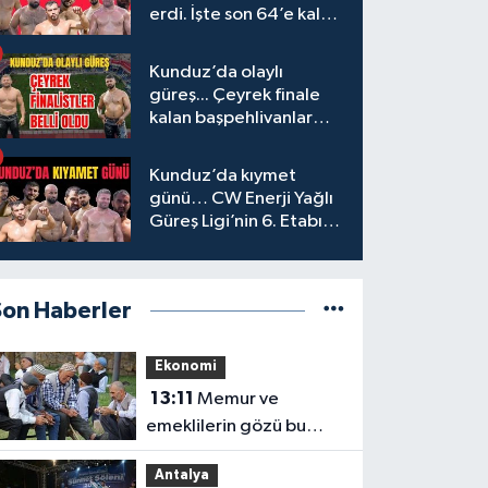
erdi. İşte son 64’e kalan
başpehlivanlar
Kunduz’da olaylı
güreş... Çeyrek finale
kalan başpehlivanlar
belli oldu
Kunduz’da kıymet
günü… CW Enerji Yağlı
Güreş Ligi’nin 6. Etabı
öncesi nefesler tutuldu
Son Haberler
Ekonomi
13:11
Memur ve
emeklilerin gözü bu
kararda
Antalya