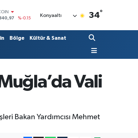
COIN
°
34
Konyaaltı
840,97
%-0.15
LAR
7436
%0.18
RO
in
Bölge
Kültür & Sanat
2510
%0.32
RLİN
4811
%0.38
M ALTIN
0.55
%0
T100
 Muğla’da Vali
779
%-14
işleri Bakan Yardımcısı Mehmet