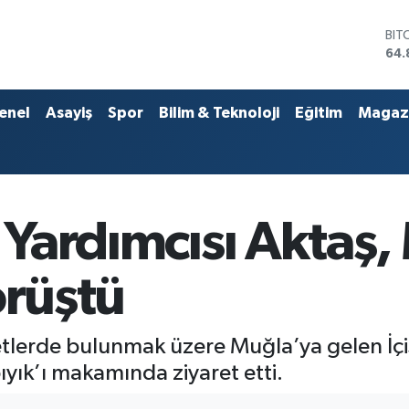
BIT
64.
DO
47,
EU
enel
Asayiş
Spor
Bilim & Teknoloji
Eğitim
Magaz
55,
STE
64,
GRA
666
BİS
n Yardımcısı Aktaş,
13.
örüştü
aretlerde bulunmak üzere Muğla’ya gelen İç
bıyık’ı makamında ziyaret etti.