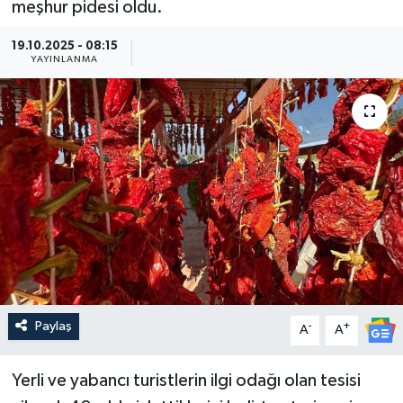
meşhur pidesi oldu.
Güncel
19.10.2025 - 08:15
YAYINLANMA
Kültür & Sanat
Magazin
Resmi İlan
Sağlık & Yaşam
Siyaset
Spor
Paylaş
-
+
A
A
Yerli ve yabancı turistlerin ilgi odağı olan tesisi