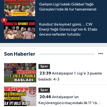
Gelişim Ligi’ndeki Gökbel Yağlı
Güreşleri’nde ilk tur tamamlandı
6
Kunduz’da kıymet günü… CW
Enerji Yağlı Güreş Ligi’nin 6. Etabı
öncesi nefesler tutuldu
Son Haberler
Spor
23:39
Antalyaspor 1. Lig’e 3 puanla
başladı: 4-3
Spor
20:46
Antalyaspor’un
Keçiörengücü maçındaki ilk 11'i belli