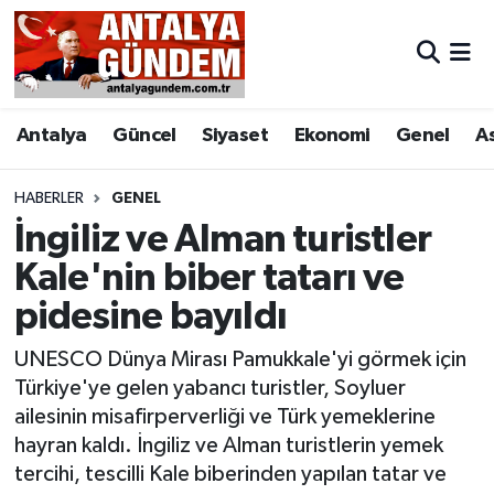
Antalya
Antalya Nöbetçi Eczaneler
Antalya
Güncel
Siyaset
Ekonomi
Genel
A
Asayiş
Antalya Hava Durumu
Bilim & Teknoloji
Antalya Namaz Vakitleri
HABERLER
GENEL
İngiliz ve Alman turistler
Bölge
Antalya Trafik Yoğunluk Haritası
Kale'nin biber tatarı ve
pidesine bayıldı
EĞİTİM
Süper Lig Puan Durumu ve Fikstür
UNESCO Dünya Mirası Pamukkale'yi görmek için
Ekonomi
Tüm Manşetler
Türkiye'ye gelen yabancı turistler, Soyluer
ailesinin misafirperverliği ve Türk yemeklerine
Genel
Son Dakika Haberleri
hayran kaldı. İngiliz ve Alman turistlerin yemek
tercihi, tescilli Kale biberinden yapılan tatar ve
Görüntülü Haber
Haber Arşivi