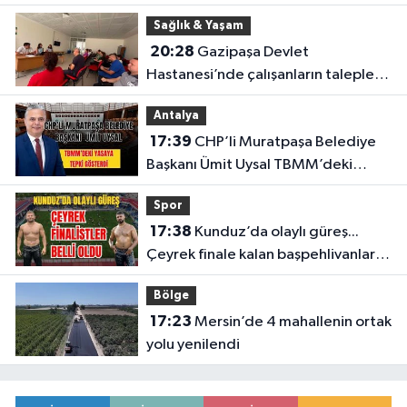
oldu!
Sağlık & Yaşam
20:28
Gazipaşa Devlet
Hastanesi’nde çalışanların talepleri
masaya yatırıldı
Antalya
17:39
CHP’li Muratpaşa Belediye
Başkanı Ümit Uysal TBMM’deki
yasaya tepki gösterdi
Spor
17:38
Kunduz’da olaylı güreş...
Çeyrek finale kalan başpehlivanlar
belli oldu
Bölge
17:23
Mersin’de 4 mahallenin ortak
yolu yenilendi