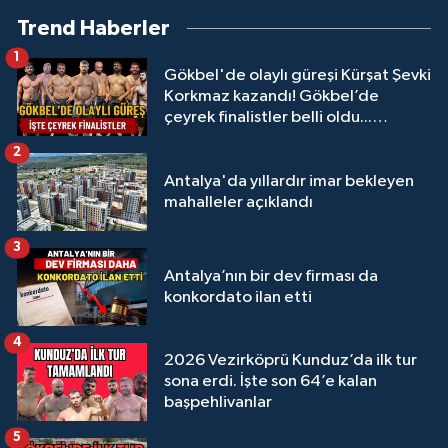
Trend Haberler
1
Gökbel'de olaylı güreşi Kürşat Şevki
Korkmaz kazandı! Gökbel’de
çeyrek finalistler belli oldu...
Megastar Ali Gürbüz elendi!
2
Antalya'da yıllardır imar bekleyen
mahalleler açıklandı
3
Antalya’nın bir dev firması da
konkordato ilan etti
4
2026 Vezirköprü Kunduz’da ilk tur
sona erdi. İşte son 64’e kalan
başpehlivanlar
5