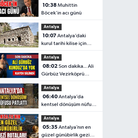
10:38
Muhittin
Böcek’in acı günü
Antalya
10:07
Antalya’daki
kurul tarihi kilise için
koruma kararı çıkardı
Antalya
08:02
Son dakika... Ali
Gürbüz Vezirköprü
Kunduz'da yok...
Antalya
Antalyalı başpehlivanın
06:40
Antalya’da
ismi sistemden silindi
kentsel dönüşüm nüfusu
patlattı
Antalya
05:35
Antalya’nın en
güzel günübirlik gezi