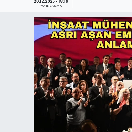
20.12.2025 - 18:19
YAYINLANMA
Güncel
Kültür & Sanat
Magazin
Resmi İlan
Sağlık & Yaşam
Siyaset
Spor