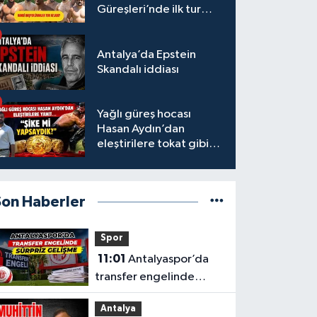
Güreşleri’nde ilk tur
tamamlandı
Antalya’da Epstein
Skandalı iddiası
Yağlı güreş hocası
Hasan Aydın’dan
eleştirilere tokat gibi
yanıt
Son Haberler
Spor
11:01
Antalyaspor’da
transfer engelinde
sürpriz gelişme
Antalya