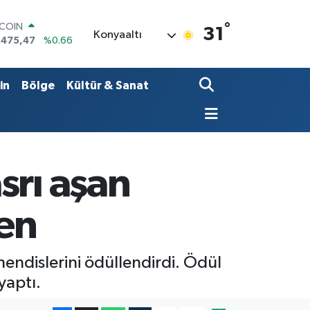
°
LAR
31
Konyaaltı
,5971
%0.05
RO
,1336
%0.18
ERLİN
in
Bölge
Kültür & Sanat
,2534
%0.22
AM ALTIN
18.23
%0.39
ST100
.703
%0
TCOIN
srı aşan
.475,47
%0.66
en
endislerini ödüllendirdi. Ödül
aptı.