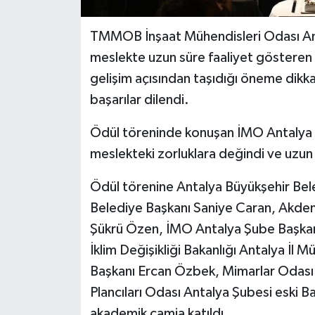
TMMOB İnşaat Mühendisleri Odası Ant
meslekte uzun süre faaliyet gösteren 
gelişim açısından taşıdığı öneme dikka
başarılar dilendi.
Ödül töreninde konuşan İMO Antaly
meslekteki zorluklara değindi ve uzun y
Ödül törenine Antalya Büyükşehir Bele
Belediye Başkanı Saniye Caran, Akdeni
Şükrü Özen, İMO Antalya Şube Başkan
İklim Değişikliği Bakanlığı Antalya İl
Başkanı Ercan Özbek, Mimarlar Odası 
Plancıları Odası Antalya Şubesi eski B
akademik camia katıldı.