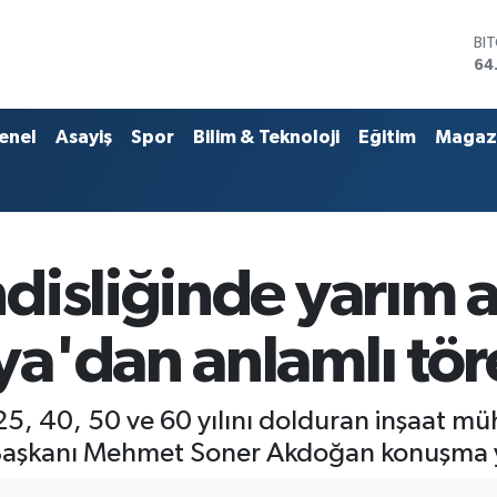
DO
47
EU
55
ST
enel
Asayiş
Spor
Bilim & Teknoloji
Eğitim
Magaz
64
GR
65
Bİ
13
BI
isliğinde yarım a
64
a'dan anlamlı tör
5, 40, 50 ve 60 yılını dolduran inşaat müh
Başkanı Mehmet Soner Akdoğan konuşma y