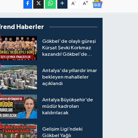
-
+
A
A
Trend Haberler
Gökbel'de olaylı güreşi
Kürşat Şevki Korkmaz
kazandı! Gökbel’de
çeyrek finalistler belli
oldu... Megastar Ali
Antalya'da yıllardır imar
Gürbüz elendi!
bekleyen mahalleler
açıklandı
Antalya Büyükşehir’de
müdür kadroları
kaldırılacak
Gelişim Ligi’ndeki
Gökbel Yağlı