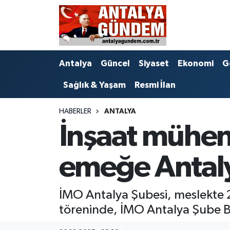
Antalya
Antalya Nöbetçi Eczaneler
Antalya
Güncel
Siyaset
Ekonomi
G
Asayiş
Antalya Hava Durumu
Sağlık & Yaşam
Resmi İlan
Bilim & Teknoloji
Antalya Namaz Vakitleri
HABERLER
ANTALYA
Bölge
Antalya Trafik Yoğunluk Haritası
İnşaat mühend
EĞİTİM
Süper Lig Puan Durumu ve Fikstür
emeğe Antaly
Ekonomi
Tüm Manşetler
İMO Antalya Şubesi, meslekte 2
Genel
Son Dakika Haberleri
töreninde, İMO Antalya Şube 
Görüntülü Haber
Haber Arşivi