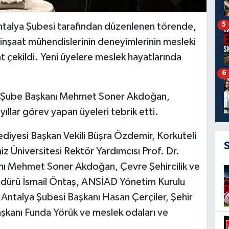
5
alya Şubesi tarafından düzenlenen törende,
inşaat mühendislerinin deneyimlerinin mesleki
t çekildi. Yeni üyelere meslek hayatlarında
6
a Şube Başkanı Mehmet Soner Akdoğan,
ıllar görev yapan üyeleri tebrik etti.
diyesi Başkan Vekili Büşra Özdemir, Korkuteli
z Üniversitesi Rektör Yardımcısı Prof. Dr.
ı Mehmet Soner Akdoğan, Çevre Şehircilik ve
 Müdürü İsmail Öntaş, ANSİAD Yönetim Kurulu
Antalya Şubesi Başkanı Hasan Çerçiler, Şehir
aşkanı Funda Yörük ve meslek odaları ve