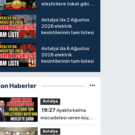
eleştirilere tokat gibi
yanıt
Antalya’da 2 Ağustos
2026 elektrik
kesintilerinin tam listesi
Antalya’da 6 Ağustos
2026 elektrik
kesintilerinin tam listesi
Son Haberler
Antalya
19:27
Ayakta kalma
mücadelesi veren küçük
esnaf için Milletvekili
Antalya
Kaya'dan Meclis'te