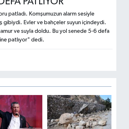
DEFA PATLIYOR'
oru patladı. Komşumuzun alarm sesiyle
 gibiydi. Evler ve bahçeler suyun içindeydi.
i çamur ve suyla doldu. Bu yol senede 5-6 defa
ine patlıyor" dedi.