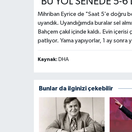
'BU YOL SENEDE 5-6 
Mihriban Eyrice de "Saat 5'e doğru b
uyandık. Uyandığımda buralar sel almış
Bahçem çakıl içinde kaldı. Evin içeris
patlıyor. Yama yapıyorlar, 1 ay sonra y
Kaynak:
DHA
Bunlar da ilginizi çekebilir