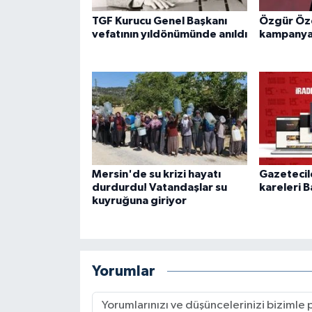
TGF Kurucu Genel Başkanı
Özgür Özel
vefatının yıldönümünde anıldı
kampanyas
Mersin'de su krizi hayatı
Gazetecil
durdurdu! Vatandaşlar su
kareleri B
kuyruğuna giriyor
Yorumlar