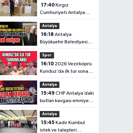
17:40
Kırgız
çağrı
Cumhuriyeti Antalya
Başkonsolosu’ndan
Antalya
anlamlı ziyaret
16:18
Antalya
Büyükşehir Belediyesi
soruşturmasında yeni
Spor
gelişme
16:10
2026 Vezirköprü
Kunduz’da ilk tur sona
erdi. İşte son 64’e kalan
Antalya
başpehlivanlar
15:49
CHP Antalya’daki
butlan kavgası emniyete
taşındı
Antalya
15:45
Kadir Kumbul
istek ve talepleri