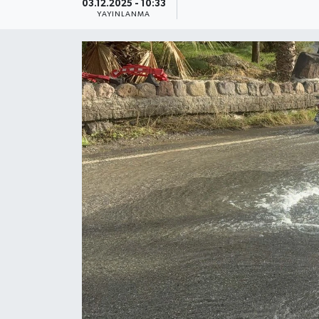
03.12.2025 - 10:33
YAYINLANMA
Güncel
Kültür & Sanat
Magazin
Resmi İlan
Sağlık & Yaşam
Siyaset
Spor