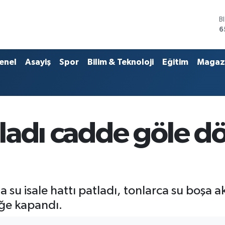
D
4
E
5
S
enel
Asayiş
Spor
Bilim & Teknoloji
Eğitim
Magaz
6
G
6
B
1
B
atladı cadde göle d
6
su isale hattı patladı, tonlarca su boşa ak
ğe kapandı.