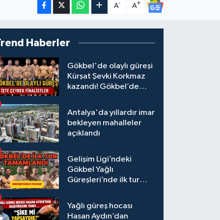
-
+
A
A
Trend Haberler
Gökbel'de olaylı güreşi
Kürşat Şevki Korkmaz
kazandı! Gökbel’de
çeyrek finalistler belli
oldu... Megastar Ali
Antalya'da yıllardır imar
Gürbüz elendi!
bekleyen mahalleler
açıklandı
Gelişim Ligi’ndeki
Gökbel Yağlı
Güreşleri’nde ilk tur
tamamlandı
Yağlı güreş hocası
Hasan Aydın’dan