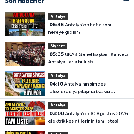
Son Haberler
Antalya
06:45
Antalya’da hafta sonu
nereye gidilir?
Siyaset
05:35
UKAB Genel Başkanı Kahveci
Antalyalılarla buluştu
Antalya
04:10
Antalya’nın simgesi
falezlerde yapılaşma baskısı
büyüyor
Antalya
03:00
Antalya’da 10 Ağustos 2026
elektrik kesintilerinin tam listesi