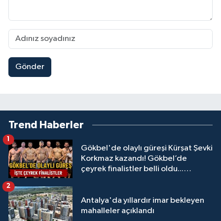
Gönder
Trend Haberler
1
Gökbel'de olaylı güreşi Kürşat Şevki
Korkmaz kazandı! Gökbel’de
çeyrek finalistler belli oldu...
Megastar Ali Gürbüz elendi!
2
Antalya'da yıllardır imar bekleyen
mahalleler açıklandı