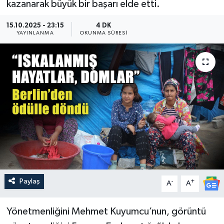
kazanarak büyük bir başarı elde etti.
Güncel
15.10.2025 - 23:15
4 DK
YAYINLANMA
OKUNMA SÜRESI
Kültür & Sanat
Magazin
Resmi İlan
Sağlık & Yaşam
Siyaset
Spor
Paylaş
-
+
A
A
Yönetmenliğini Mehmet Kuyumcu’nun, görüntü