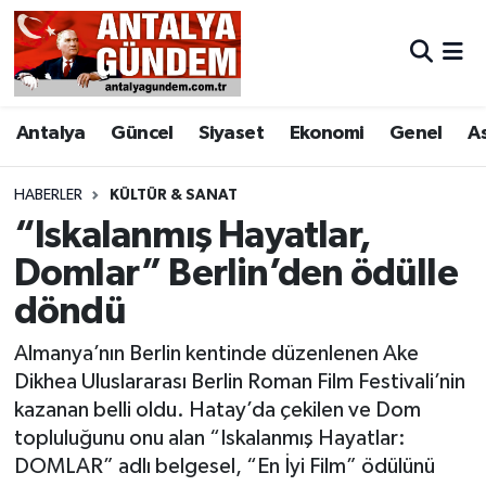
Antalya
Antalya Nöbetçi Eczaneler
Antalya
Güncel
Siyaset
Ekonomi
Genel
A
Asayiş
Antalya Hava Durumu
Bilim & Teknoloji
Antalya Namaz Vakitleri
HABERLER
KÜLTÜR & SANAT
“Iskalanmış Hayatlar,
Bölge
Antalya Trafik Yoğunluk Haritası
Domlar” Berlin’den ödülle
döndü
EĞİTİM
Süper Lig Puan Durumu ve Fikstür
Almanya’nın Berlin kentinde düzenlenen Ake
Ekonomi
Tüm Manşetler
Dikhea Uluslararası Berlin Roman Film Festivali’nin
kazanan belli oldu. Hatay’da çekilen ve Dom
Genel
Son Dakika Haberleri
topluluğunu onu alan “Iskalanmış Hayatlar:
DOMLAR” adlı belgesel, “En İyi Film” ödülünü
Görüntülü Haber
Haber Arşivi