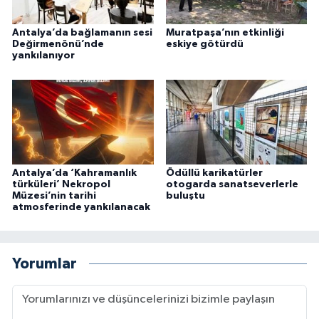
Antalya’da bağlamanın sesi
Muratpaşa’nın etkinliği
Değirmenönü’nde
eskiye götürdü
yankılanıyor
Antalya’da ‘Kahramanlık
Ödüllü karikatürler
türküleri’ Nekropol
otogarda sanatseverlerle
Müzesi’nin tarihi
buluştu
atmosferinde yankılanacak
Yorumlar