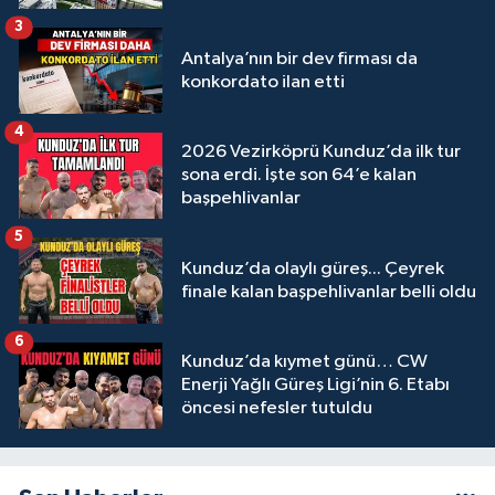
3
Antalya’nın bir dev firması da
konkordato ilan etti
4
2026 Vezirköprü Kunduz’da ilk tur
sona erdi. İşte son 64’e kalan
başpehlivanlar
5
Kunduz’da olaylı güreş... Çeyrek
finale kalan başpehlivanlar belli oldu
6
Kunduz’da kıymet günü… CW
Enerji Yağlı Güreş Ligi’nin 6. Etabı
öncesi nefesler tutuldu