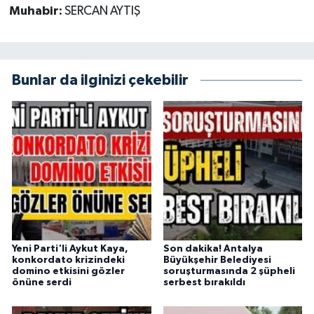
Muhabir:
SERCAN AYTIŞ
Bunlar da ilginizi çekebilir
Yeni Parti'li Aykut Kaya,
Son dakika! Antalya
konkordato krizindeki
Büyükşehir Belediyesi
domino etkisini gözler
soruşturmasında 2 şüpheli
önüne serdi
serbest bırakıldı