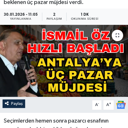
beklenen üç pazar müjdesi verdi.
Güncel
30.01.2026 - 11:05
2
1 DK
YAYINLANMA
PAYLAŞIM
OKUNMA SÜRESI
Kültür & Sanat
Magazin
Resmi İlan
Sağlık & Yaşam
Siyaset
Spor
Paylaş
-
+
A
A
Seçimlerden hemen sonra pazarcı esnafının