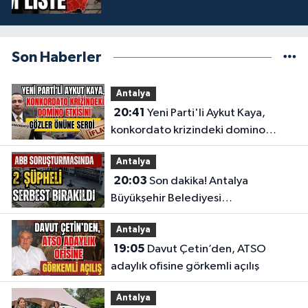
Son Haberler
Antalya
20:41
Yeni Parti'li Aykut Kaya,
konkordato krizindeki domino
etkisini gözler önüne serdi
Antalya
20:03
Son dakika! Antalya
Büyükşehir Belediyesi
soruşturmasında 2 şüpheli serbest
Antalya
bırakıldı
19:05
Davut Çetin’den, ATSO
adaylık ofisine görkemli açılış
Antalya