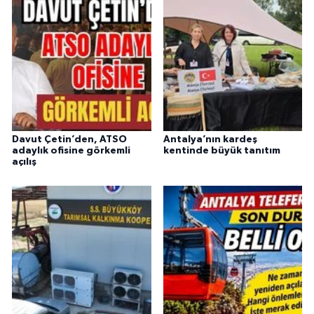
Davut Çetin’den, ATSO
Antalya’nın kardeş
adaylık ofisine görkemli
kentinde büyük tanıtım
açılış