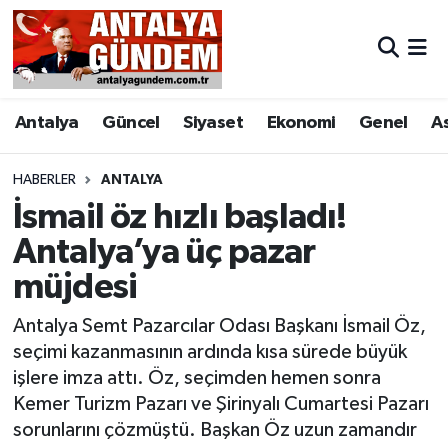
Antalya
Antalya Nöbetçi Eczaneler
Antalya
Güncel
Siyaset
Ekonomi
Genel
A
Asayiş
Antalya Hava Durumu
Bilim & Teknoloji
Antalya Namaz Vakitleri
HABERLER
ANTALYA
İsmail öz hızlı başladı!
Bölge
Antalya Trafik Yoğunluk Haritası
Antalya’ya üç pazar
müjdesi
EĞİTİM
Süper Lig Puan Durumu ve Fikstür
Antalya Semt Pazarcılar Odası Başkanı İsmail Öz,
Ekonomi
Tüm Manşetler
seçimi kazanmasının ardında kısa sürede büyük
işlere imza attı. Öz, seçimden hemen sonra
Genel
Son Dakika Haberleri
Kemer Turizm Pazarı ve Şirinyalı Cumartesi Pazarı
sorunlarını çözmüştü. Başkan Öz uzun zamandır
Görüntülü Haber
Haber Arşivi