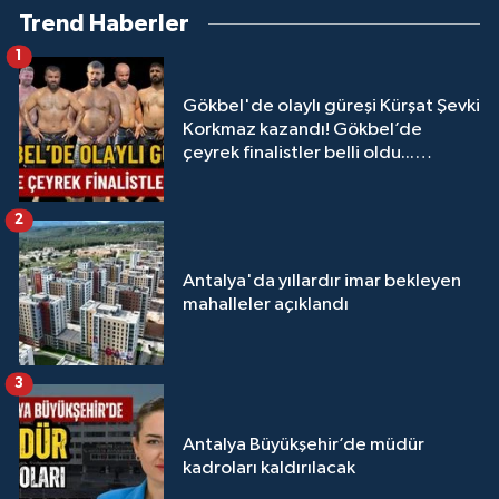
Trend Haberler
1
Gökbel'de olaylı güreşi Kürşat Şevki
Korkmaz kazandı! Gökbel’de
çeyrek finalistler belli oldu...
Megastar Ali Gürbüz elendi!
2
Antalya'da yıllardır imar bekleyen
mahalleler açıklandı
3
Antalya Büyükşehir’de müdür
kadroları kaldırılacak