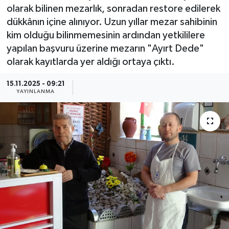
olarak bilinen mezarlık, sonradan restore edilerek
Güncel
dükkânın içine alınıyor. Uzun yıllar mezar sahibinin
kim olduğu bilinmemesinin ardından yetkililere
Kültür & Sanat
yapılan başvuru üzerine mezarın "Ayırt Dede"
olarak kayıtlarda yer aldığı ortaya çıktı.
Magazin
15.11.2025 - 09:21
YAYINLANMA
Resmi İlan
Sağlık & Yaşam
Siyaset
Spor