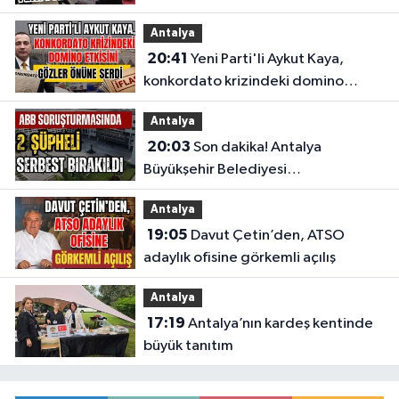
Antalya
20:41
Yeni Parti'li Aykut Kaya,
konkordato krizindeki domino
etkisini gözler önüne serdi
Antalya
20:03
Son dakika! Antalya
Büyükşehir Belediyesi
soruşturmasında 2 şüpheli serbest
Antalya
bırakıldı
19:05
Davut Çetin’den, ATSO
adaylık ofisine görkemli açılış
Antalya
17:19
Antalya’nın kardeş kentinde
büyük tanıtım