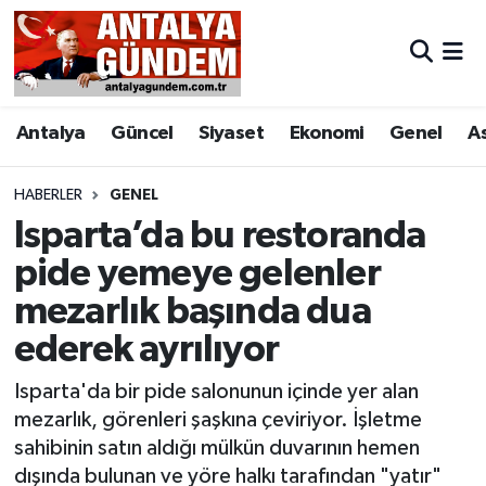
Antalya
Antalya Nöbetçi Eczaneler
Antalya
Güncel
Siyaset
Ekonomi
Genel
A
Asayiş
Antalya Hava Durumu
Bilim & Teknoloji
Antalya Namaz Vakitleri
HABERLER
GENEL
Isparta’da bu restoranda
Bölge
Antalya Trafik Yoğunluk Haritası
pide yemeye gelenler
mezarlık başında dua
EĞİTİM
Süper Lig Puan Durumu ve Fikstür
ederek ayrılıyor
Ekonomi
Tüm Manşetler
Isparta'da bir pide salonunun içinde yer alan
Genel
Son Dakika Haberleri
mezarlık, görenleri şaşkına çeviriyor. İşletme
sahibinin satın aldığı mülkün duvarının hemen
Görüntülü Haber
Haber Arşivi
dışında bulunan ve yöre halkı tarafından "yatır"