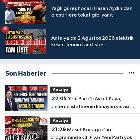
Yağlı güreş hocası Hasan Aydın’dan
eleştirilere tokat gibi yanıt
6
Antalya’da 2 Ağustos 2026 elektrik
kesintilerinin tam listesi
Son Haberler
Antalya
22:05
Yeni Parti'li Aykut Kaya,
binlerce işletmenin kanayan yarasını
Meclis'e taşıdı
Antalya
21:29
Mesut Kocagöz’ün
programında CHP var Yeni Parti yok