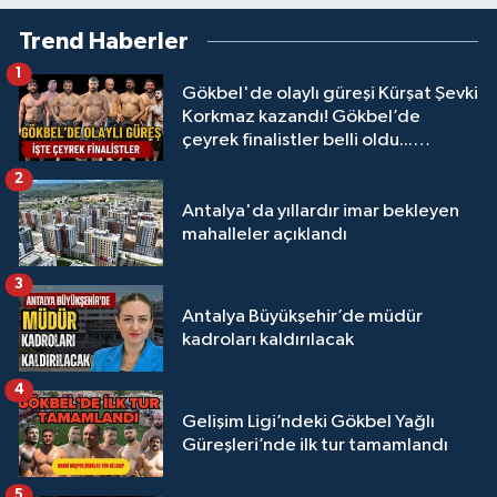
Trend Haberler
1
Gökbel'de olaylı güreşi Kürşat Şevki
Korkmaz kazandı! Gökbel’de
çeyrek finalistler belli oldu...
Megastar Ali Gürbüz elendi!
2
Antalya'da yıllardır imar bekleyen
mahalleler açıklandı
3
Antalya Büyükşehir’de müdür
kadroları kaldırılacak
4
Gelişim Ligi’ndeki Gökbel Yağlı
Güreşleri’nde ilk tur tamamlandı
5