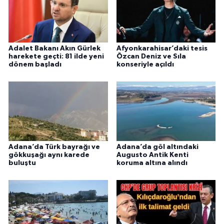
Adalet Bakanı Akın Gürlek
Afyonkarahisar’daki tesis
harekete geçti: 81 ilde yeni
Özcan Deniz ve Sıla
dönem başladı
konseriyle açıldı
Adana’da Türk bayrağı ve
Adana’da göl altındaki
gökkuşağı aynı karede
Augusto Antik Kenti
buluştu
koruma altına alındı