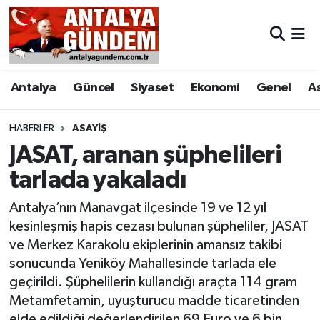
Antalya
Antalya Nöbetçi Eczaneler
Antalya
Güncel
Siyaset
Ekonomi
Genel
A
Asayiş
Antalya Hava Durumu
Bilim & Teknoloji
Antalya Namaz Vakitleri
HABERLER
ASAYIŞ
JASAT, aranan şüphelileri
Bölge
Antalya Trafik Yoğunluk Haritası
tarlada yakaladı
EĞİTİM
Süper Lig Puan Durumu ve Fikstür
Antalya’nın Manavgat ilçesinde 19 ve 12 yıl
kesinleşmiş hapis cezası bulunan şüpheliler, JASAT
Ekonomi
Tüm Manşetler
ve Merkez Karakolu ekiplerinin amansız takibi
sonucunda Yeniköy Mahallesinde tarlada ele
Genel
Son Dakika Haberleri
geçirildi. Şüphelilerin kullandığı araçta 114 gram
Metamfetamin, uyuşturucu madde ticaretinden
Görüntülü Haber
Haber Arşivi
elde edildiği değerlendirilen 69 Euro ve 6 bin