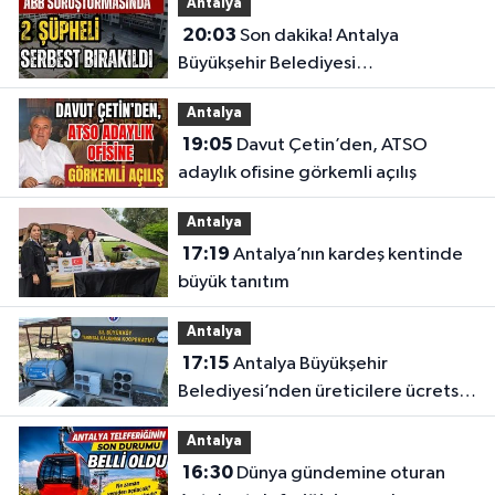
Antalya
20:03
Son dakika! Antalya
Büyükşehir Belediyesi
soruşturmasında 2 şüpheli serbest
Antalya
bırakıldı
19:05
Davut Çetin’den, ATSO
adaylık ofisine görkemli açılış
Antalya
17:19
Antalya’nın kardeş kentinde
büyük tanıtım
Antalya
17:15
Antalya Büyükşehir
Belediyesi’nden üreticilere ücretsiz
destek
Antalya
16:30
Dünya gündemine oturan