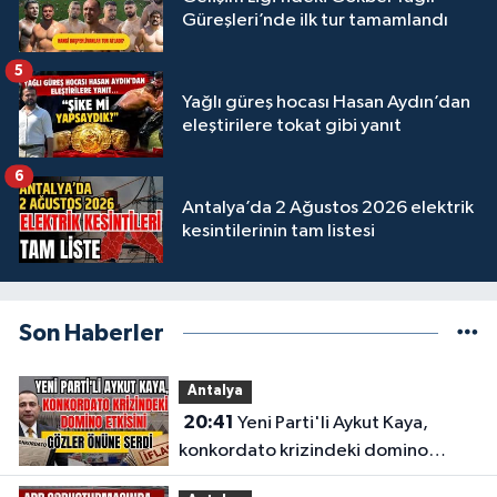
Güreşleri’nde ilk tur tamamlandı
5
Yağlı güreş hocası Hasan Aydın’dan
eleştirilere tokat gibi yanıt
6
Antalya’da 2 Ağustos 2026 elektrik
kesintilerinin tam listesi
Son Haberler
Antalya
20:41
Yeni Parti'li Aykut Kaya,
konkordato krizindeki domino
etkisini gözler önüne serdi