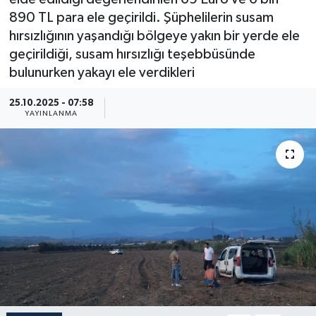
890 TL para ele geçirildi. Şüphelilerin susam
Güncel
hırsızlığının yaşandığı bölgeye yakın bir yerde ele
geçirildiği, susam hırsızlığı teşebbüsünde
Kültür & Sanat
bulunurken yakayı ele verdikleri
Magazin
25.10.2025 - 07:58
YAYINLANMA
Resmi İlan
Sağlık & Yaşam
Siyaset
Spor