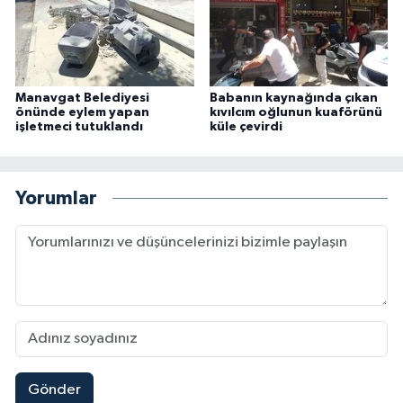
Manavgat Belediyesi
Babanın kaynağında çıkan
önünde eylem yapan
kıvılcım oğlunun kuaförünü
işletmeci tutuklandı
küle çevirdi
Yorumlar
Gönder