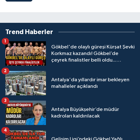
Trend Haberler
1
Gökbel'de olaylı güreşi Kürşat Şevki
Korkmaz kazandı! Gökbel’de
çeyrek finalistler belli oldu...
Megastar Ali Gürbüz elendi!
2
Antalya'da yıllardır imar bekleyen
mahalleler açıklandı
3
Antalya Büyükşehir’de müdür
kadroları kaldırılacak
4
Gelişim Ligi’ndeki Gökbel Yağlı