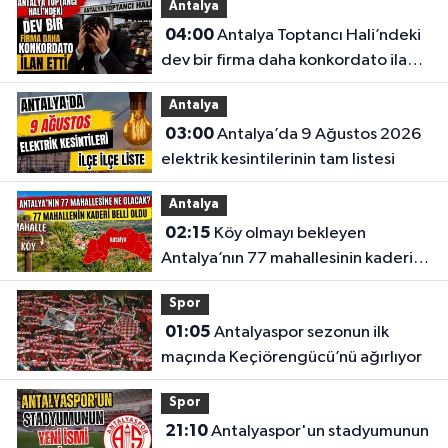
Antalya
04:00
Antalya Toptancı Hali’ndeki
dev bir firma daha konkordato ilan
etti
Antalya
03:00
Antalya’da 9 Ağustos 2026
elektrik kesintilerinin tam listesi
Antalya
02:15
Köy olmayı bekleyen
Antalya’nın 77 mahallesinin kaderi
belli oldu
Spor
01:05
Antalyaspor sezonun ilk
maçında Keçiörengücü’nü ağırlıyor
Spor
21:10
Antalyaspor'un stadyumunun