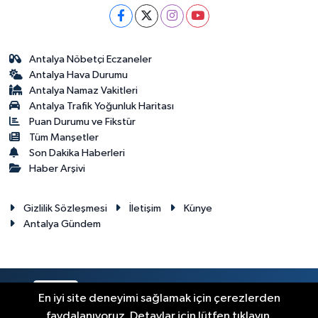
Antalya Nöbetçi Eczaneler
Antalya Hava Durumu
Antalya Namaz Vakitleri
Antalya Trafik Yoğunluk Haritası
Puan Durumu ve Fikstür
Tüm Manşetler
Son Dakika Haberleri
Haber Arşivi
Gizlilik Sözleşmesi
İletişim
Künye
Antalya Gündem
RSS
Copyright © 2024. Her hakkı saklıdır.
En iyi site deneyimi sağlamak için çerezlerden
faydalanıyoruz. Detaylar için lütfen tıklayın.