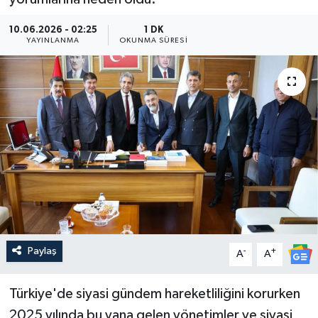
Güncel
10.06.2026 - 02:25
1 DK
YAYINLANMA
OKUNMA SÜRESI
Kültür & Sanat
Magazin
Resmi İlan
Sağlık & Yaşam
Siyaset
Spor
Paylaş
-
+
A
A
Türkiye'de siyasi gündem hareketliliğini korurken
2025 yılında bu yana gelen yönetimler ve siyasi