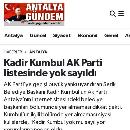
Antalya
Antalya Nöbetçi Eczaneler
Antalya
Güncel
Siyaset
Ekonomi
Genel
A
Asayiş
Antalya Hava Durumu
Bilim & Teknoloji
Antalya Namaz Vakitleri
HABERLER
ANTALYA
Kadir Kumbul AK Parti
Bölge
Antalya Trafik Yoğunluk Haritası
listesinde yok sayıldı
EĞİTİM
Süper Lig Puan Durumu ve Fikstür
AK Parti'ye geçişi büyük yankı uyandıran Serik
Belediye Başkanı Kadir Kumbul’un Ak Parti
Ekonomi
Tüm Manşetler
Antalya’nın internet sitesindeki belediye
başkanları bölümünde yer almaması dikkat çekti.
Genel
Son Dakika Haberleri
Kumbul’un ilgili bölümde yer almaması siyasi
kulislerde, ‘Kadir Kumbul yok mu sayılıyor’
Görüntülü Haber
Haber Arşivi
yorumlarına neden oldu.