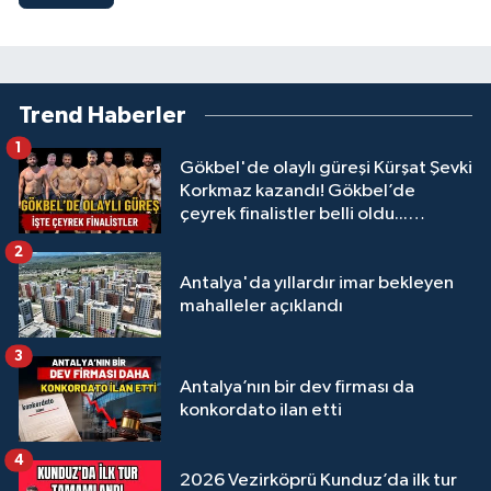
Trend Haberler
1
Gökbel'de olaylı güreşi Kürşat Şevki
Korkmaz kazandı! Gökbel’de
çeyrek finalistler belli oldu...
Megastar Ali Gürbüz elendi!
2
Antalya'da yıllardır imar bekleyen
mahalleler açıklandı
3
Antalya’nın bir dev firması da
konkordato ilan etti
4
2026 Vezirköprü Kunduz’da ilk tur