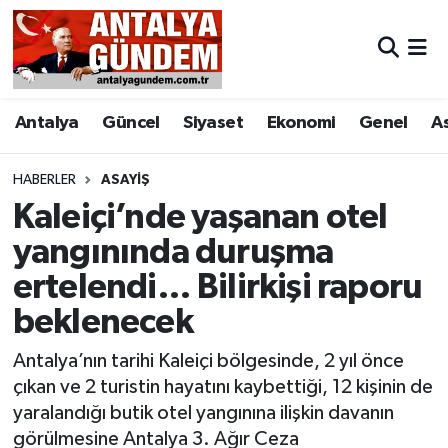
Antalya
Antalya Nöbetçi Eczaneler
Antalya
Güncel
Siyaset
Ekonomi
Genel
A
Asayiş
Antalya Hava Durumu
Bilim & Teknoloji
Antalya Namaz Vakitleri
HABERLER
ASAYIŞ
Kaleiçi’nde yaşanan otel
Bölge
Antalya Trafik Yoğunluk Haritası
yangınında duruşma
ertelendi… Bilirkişi raporu
EĞİTİM
Süper Lig Puan Durumu ve Fikstür
beklenecek
Ekonomi
Tüm Manşetler
Antalya’nın tarihi Kaleiçi bölgesinde, 2 yıl önce
Genel
Son Dakika Haberleri
çıkan ve 2 turistin hayatını kaybettiği, 12 kişinin de
yaralandığı butik otel yangınına ilişkin davanın
Görüntülü Haber
Haber Arşivi
görülmesine Antalya 3. Ağır Ceza