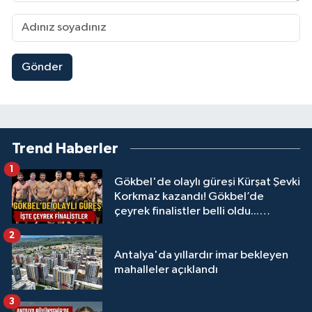
Gönder
Trend Haberler
1
Gökbel'de olaylı güreşi Kürşat Şevki
Korkmaz kazandı! Gökbel’de
çeyrek finalistler belli oldu...
Megastar Ali Gürbüz elendi!
2
Antalya'da yıllardır imar bekleyen
mahalleler açıklandı
3