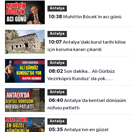
Antalya
10:38
Muhittin Böcek’in acı günü
Antalya
10:07
Antalya’daki kurul tarihi kilise
için koruma kararı çıkardı
Antalya
08:02
Son dakika... Ali Gürbüz
Vezirköprü Kunduz'da yok...
Antalyalı başpehlivanın ismi
Antalya
sistemden silindi
06:40
Antalya’da kentsel dönüşüm
nüfusu patlattı
Antalya
05:35
Antalya’nın en güzel