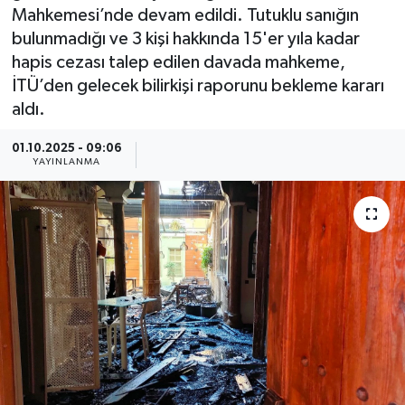
Mahkemesi’nde devam edildi. Tutuklu sanığın
Güncel
bulunmadığı ve 3 kişi hakkında 15'er yıla kadar
hapis cezası talep edilen davada mahkeme,
Kültür & Sanat
İTÜ’den gelecek bilirkişi raporunu bekleme kararı
aldı.
Magazin
01.10.2025 - 09:06
YAYINLANMA
Resmi İlan
Sağlık & Yaşam
Siyaset
Spor