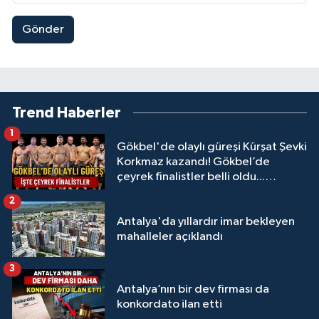
Gönder
Trend Haberler
1
Gökbel'de olaylı güreşi Kürşat Şevki
Korkmaz kazandı! Gökbel’de
çeyrek finalistler belli oldu...
Megastar Ali Gürbüz elendi!
2
Antalya'da yıllardır imar bekleyen
mahalleler açıklandı
3
Antalya’nın bir dev firması da
konkordato ilan etti