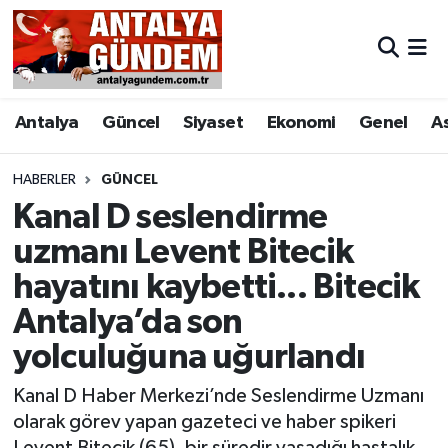
Antalya
Antalya Nöbetçi Eczaneler
Antalya
Güncel
Siyaset
Ekonomi
Genel
A
Asayiş
Antalya Hava Durumu
Bilim & Teknoloji
Antalya Namaz Vakitleri
HABERLER
GÜNCEL
Kanal D seslendirme
Bölge
Antalya Trafik Yoğunluk Haritası
uzmanı Levent Bitecik
hayatını kaybetti... Bitecik
EĞİTİM
Süper Lig Puan Durumu ve Fikstür
Antalya’da son
Ekonomi
Tüm Manşetler
yolculuğuna uğurlandı
Genel
Son Dakika Haberleri
Kanal D Haber Merkezi’nde Seslendirme Uzmanı
olarak görev yapan gazeteci ve haber spikeri
Görüntülü Haber
Haber Arşivi