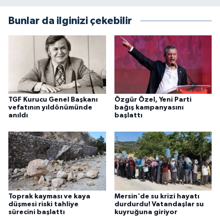
Bunlar da ilginizi çekebilir
TGF Kurucu Genel Başkanı
Özgür Özel, Yeni Parti
vefatının yıldönümünde
bağış kampanyasını
anıldı
başlattı
Toprak kayması ve kaya
Mersin'de su krizi hayatı
düşmesi riski tahliye
durdurdu! Vatandaşlar su
sürecini başlattı
kuyruğuna giriyor