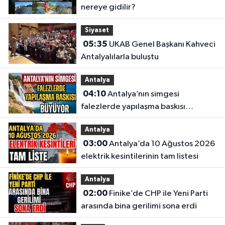
nereye gidilir?
Siyaset
05:35
UKAB Genel Başkanı Kahveci
Antalyalılarla buluştu
Antalya
04:10
Antalya’nın simgesi
falezlerde yapılaşma baskısı
büyüyor
Antalya
03:00
Antalya’da 10 Ağustos 2026
elektrik kesintilerinin tam listesi
Antalya
02:00
Finike’de CHP ile Yeni Parti
arasında bina gerilimi sona erdi