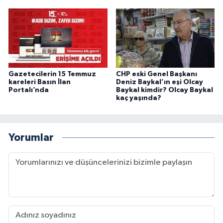
Gazetecilerin 15 Temmuz
CHP eski Genel Başkanı
kareleri Basın İlan
Deniz Baykal’ın eşi Olcay
Portalı’nda
Baykal kimdir? Olcay Baykal
kaç yaşında?
Yorumlar