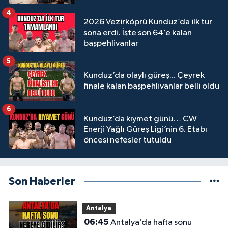
4
2026 Vezirköprü Kunduz’da ilk tur
sona erdi. İşte son 64’e kalan
başpehlivanlar
5
Kunduz’da olaylı güreş... Çeyrek
finale kalan başpehlivanlar belli oldu
6
Kunduz’da kıymet günü… CW
Enerji Yağlı Güreş Ligi’nin 6. Etabı
öncesi nefesler tutuldu
Son Haberler
Antalya
06:45
Antalya’da hafta sonu