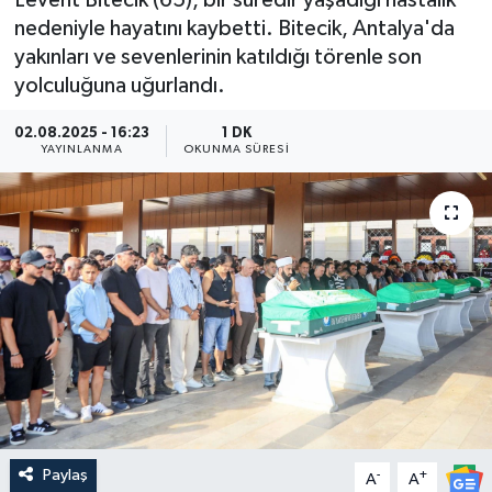
Levent Bitecik (65), bir süredir yaşadığı hastalık
nedeniyle hayatını kaybetti. Bitecik, Antalya'da
Güncel
yakınları ve sevenlerinin katıldığı törenle son
yolculuğuna uğurlandı.
Kültür & Sanat
02.08.2025 - 16:23
1 DK
Magazin
YAYINLANMA
OKUNMA SÜRESI
Resmi İlan
Sağlık & Yaşam
Siyaset
Spor
Paylaş
-
+
A
A