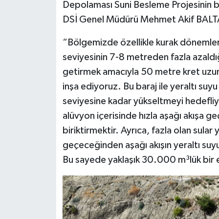
Depolaması Suni Besleme Projesinin bö
DSİ Genel Müdürü Mehmet Akif BALTA, pr
“Bölgemizde özellikle kurak dönemlerd
seviyesinin 7-8 metreden fazla azaldı
getirmek amacıyla 50 metre kret uzunluğ
inşa ediyoruz. Bu baraj ile yeraltı suy
seviyesine kadar yükseltmeyi hedefli
alüvyon içerisinde hızla aşağı akışa g
biriktirmektir. Ayrıca, fazla olan sular
geçeceğinden aşağı akışın yeraltı suyu
Bu sayede yaklaşık 30.000 m³lük bir