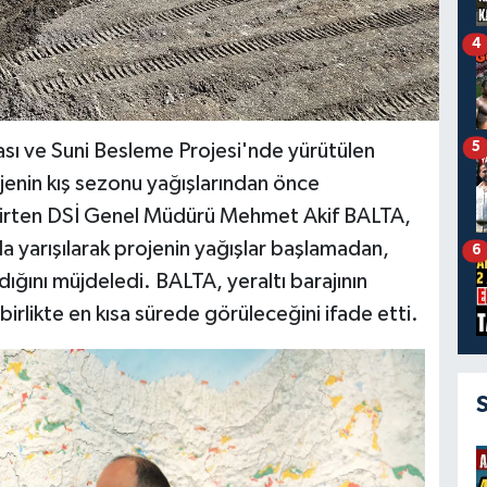
4
5
sı ve Suni Besleme Projesi'nde yürütülen
jenin kış sezonu yağışlarından önce
belirten DSİ Genel Müdürü Mehmet Akif BALTA,
a yarışılarak projenin yağışlar başlamadan,
6
dığını müjdeledi. BALTA, yeraltı barajının
birlikte en kısa sürede görüleceğini ifade etti.