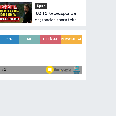
kesintilerinin tam listesi
Spor
02:15
Kepezspor’da
başkandan sonra teknik
adam da belli oldu