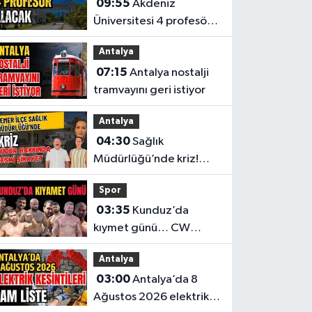
09:55
Akdeniz
Üniversitesi 4 profesör
alacak
Antalya
07:15
Antalya nostalji
tramvayını geri istiyor
Antalya
04:30
Sağlık
Müdürlüğü’nde kriz!
Müdür hakkında resmi
Spor
şikayet
03:35
Kunduz’da
kıymet günü… CW
Enerji Yağlı Güreş
Antalya
Ligi’nin 6. Etabı öncesi
03:00
Antalya’da 8
nefesler tutuldu
Ağustos 2026 elektrik