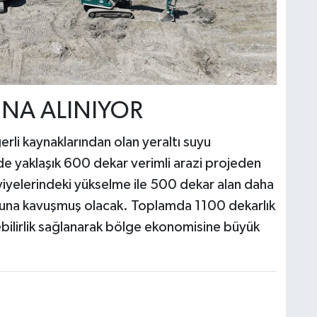
INA ALINIYOR
rli kaynaklarından olan yeraltı suyu
de yaklaşık 600 dekar verimli arazi projeden
viyelerindeki yükselme ile 500 dekar alan daha
 suyuna kavuşmuş olacak. Toplamda 1100 dekarlık
ebilirlik sağlanarak bölge ekonomisine büyük