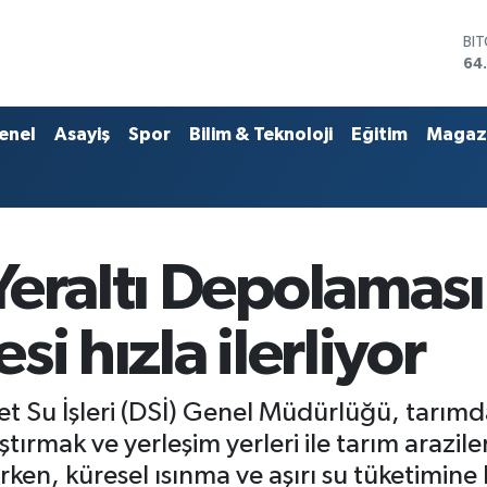
DO
47
EU
55
ST
enel
Asayiş
Spor
Bilim & Teknoloji
Eğitim
Magaz
64
GR
65
Bİ
13
BI
Yeraltı Depolaması
64
i hızla ilerliyor
et Su İşleri (DSİ) Genel Müdürlüğü, tarı
ştırmak ve yerleşim yerleri ile tarım araziler
ken, küresel ısınma ve aşırı su tüketimine b