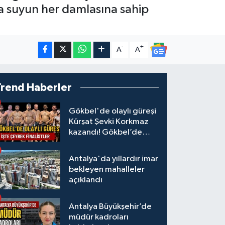
 da suyun her damlasına sahip
-
+
A
A
Trend Haberler
Gökbel'de olaylı güreşi
Kürşat Şevki Korkmaz
kazandı! Gökbel’de
çeyrek finalistler belli
oldu... Megastar Ali
Antalya'da yıllardır imar
Gürbüz elendi!
bekleyen mahalleler
açıklandı
Antalya Büyükşehir’de
müdür kadroları