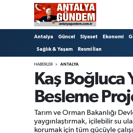
Antalya
Antalya Nöbetçi Eczaneler
Antalya
Güncel
Siyaset
Ekonomi
G
Asayiş
Antalya Hava Durumu
Sağlık & Yaşam
Resmi İlan
Bilim & Teknoloji
Antalya Namaz Vakitleri
HABERLER
ANTALYA
Bölge
Antalya Trafik Yoğunluk Haritası
Kaş Boğluca 
EĞİTİM
Süper Lig Puan Durumu ve Fikstür
Besleme Projes
Ekonomi
Tüm Manşetler
Tarım ve Orman Bakanlığı Devl
Genel
Son Dakika Haberleri
yaygınlaştırmak, içilebilir su ula
Görüntülü Haber
Haber Arşivi
korumak için tüm gücüyle çalışır