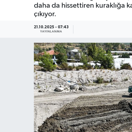
daha da hissettiren kuraklığa k
Güncel
çıkıyor.
Kültür & Sanat
21.10.2025 - 07:43
YAYINLANMA
Magazin
Resmi İlan
Sağlık & Yaşam
Siyaset
Spor