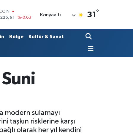
°
LAR
31
Konyaaltı
,7143
%0.16
RO
,0317
%-0.02
ERLİN
in
Bölge
Kültür & Sanat
,2463
%0.07
AM ALTIN
74.81
%1.44
ST100
.799
%70
TCOIN
 Suni
.225,61
%-0.63
mda modern sulamayı
ini taşkın risklerine karşı
ağlı olarak her yıl kendini