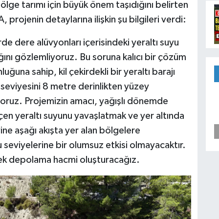
lge tarımı için büyük önem taşıdığını belirten
ojenin detaylarına ilişkin şu bilgileri verdi:
e dere alüvyonları içerisindeki yeraltı suyu
ğını gözlemliyoruz. Bu soruna kalıcı bir çözüm
una sahip, kil çekirdekli bir yeraltı barajı
u seviyesini 8 metre derinlikten yüzey
yoruz. Projemizin amacı, yağışlı dönemde
eçen yeraltı suyunu yavaşlatmak ve yer altında
 yine aşağı akışta yer alan bölgelere
 seviyelerine bir olumsuz etkisi olmayacaktır.
 ek depolama hacmi oluşturacağız.