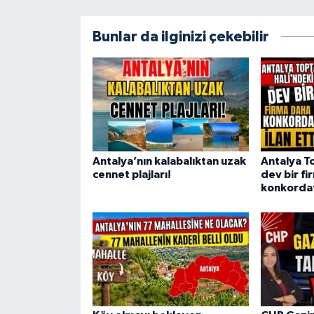
Bunlar da ilginizi çekebilir
Antalya’nın kalabalıktan uzak
Antalya T
cennet plajları!
dev bir f
konkordato