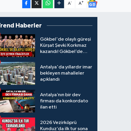
-
+
A
A
Trend Haberler
Gökbel'de olaylı güreşi
Kürşat Şevki Korkmaz
kazandı! Gökbel’de
çeyrek finalistler belli
oldu... Megastar Ali
Antalya'da yıllardır imar
Gürbüz elendi!
bekleyen mahalleler
açıklandı
Antalya’nın bir dev
firması da konkordato
ilan etti
2026 Vezirköprü
Kunduz’da ilk tur sona