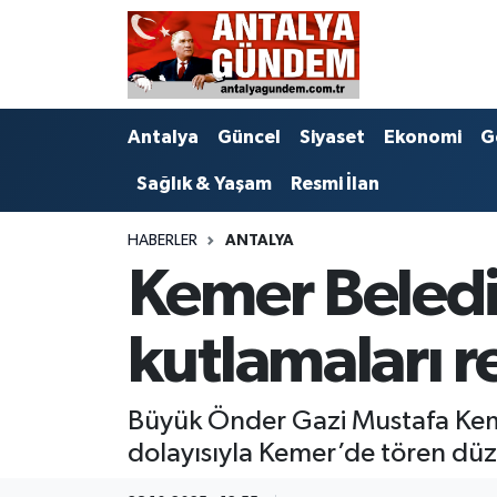
Antalya
Antalya Nöbetçi Eczaneler
Antalya
Güncel
Siyaset
Ekonomi
G
Asayiş
Antalya Hava Durumu
Sağlık & Yaşam
Resmi İlan
Bilim & Teknoloji
Antalya Namaz Vakitleri
HABERLER
ANTALYA
Bölge
Antalya Trafik Yoğunluk Haritası
Kemer Beled
EĞİTİM
Süper Lig Puan Durumu ve Fikstür
kutlamaları r
Ekonomi
Tüm Manşetler
Büyük Önder Gazi Mustafa Kema
Genel
Son Dakika Haberleri
dolayısıyla Kemer’de tören düz
Görüntülü Haber
Haber Arşivi