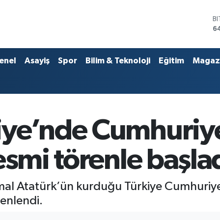
B
6
D
4
E
5
enel
Asayiş
Spor
Bilim & Teknoloji
Eğitim
Magaz
S
6
G
6
B
1
iye’nde Cumhuriy
esmi törenle başla
l Atatürk’ün kurduğu Türkiye Cumhuriyeti
enlendi.