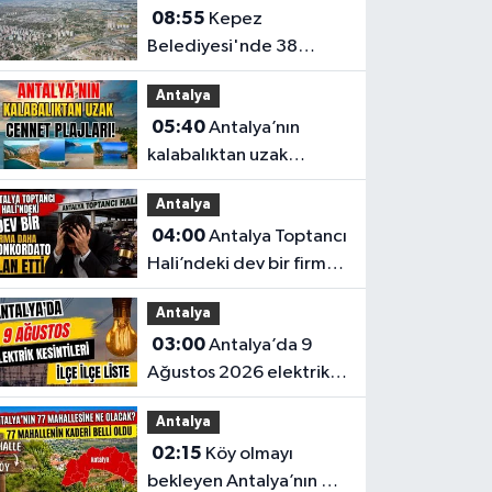
08:55
Kepez
düzen değişti
Belediyesi'nde 38
milyon TL'lik dev ihale
Antalya
05:40
Antalya’nın
kalabalıktan uzak
cennet plajları!
Antalya
04:00
Antalya Toptancı
Hali’ndeki dev bir firma
daha konkordato ilan
Antalya
etti
03:00
Antalya’da 9
Ağustos 2026 elektrik
kesintilerinin tam listesi
Antalya
02:15
Köy olmayı
bekleyen Antalya’nın 77