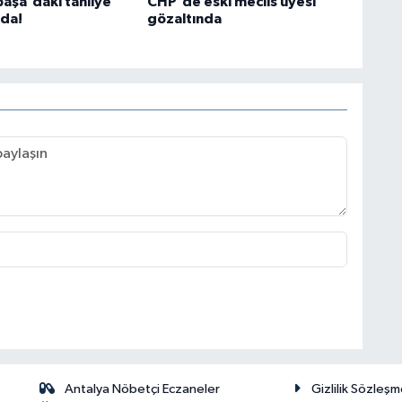
aşa'daki tahliye
CHP'de eski meclis üyesi
ıda!
gözaltında
Antalya Nöbetçi Eczaneler
Gizlilik Sözleşm