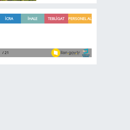
mahallesinin kaderi belli
oldu