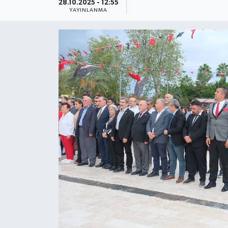
28.10.2025 - 12:55
YAYINLANMA
Güncel
Kültür & Sanat
Magazin
Resmi İlan
Sağlık & Yaşam
Siyaset
Spor