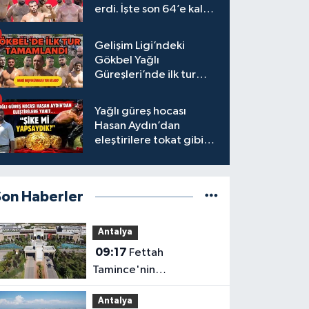
erdi. İşte son 64’e kalan
başpehlivanlar
Gelişim Ligi’ndeki
Gökbel Yağlı
Güreşleri’nde ilk tur
tamamlandı
Yağlı güreş hocası
Hasan Aydın’dan
eleştirilere tokat gibi
yanıt
Son Haberler
Antalya
09:17
Fettah
Tamince'nin
başkanlığındaki Antalya
Antalya
Bilim Üniversitesi'nde