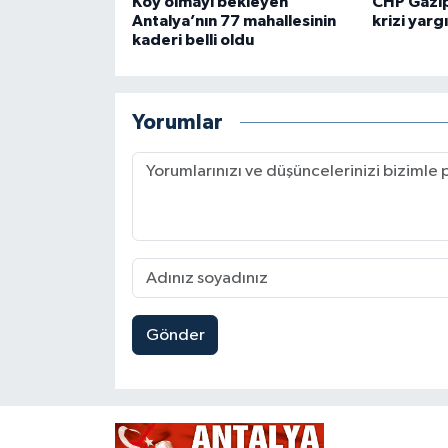
Köy olmayı bekleyen
CHP Gazip
Antalya’nın 77 mahallesinin
krizi yarg
kaderi belli oldu
Yorumlar
Gönder