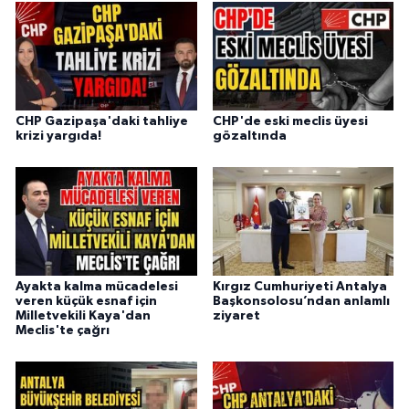
CHP Gazipaşa'daki tahliye
CHP'de eski meclis üyesi
krizi yargıda!
gözaltında
Ayakta kalma mücadelesi
Kırgız Cumhuriyeti Antalya
veren küçük esnaf için
Başkonsolosu’ndan anlamlı
Milletvekili Kaya'dan
ziyaret
Meclis'te çağrı