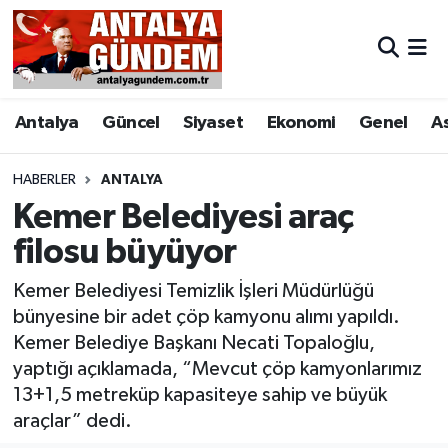
Antalya
Antalya Nöbetçi Eczaneler
Antalya
Güncel
Siyaset
Ekonomi
Genel
A
Asayiş
Antalya Hava Durumu
Bilim & Teknoloji
Antalya Namaz Vakitleri
HABERLER
ANTALYA
Kemer Belediyesi araç
Bölge
Antalya Trafik Yoğunluk Haritası
filosu büyüyor
EĞİTİM
Süper Lig Puan Durumu ve Fikstür
Kemer Belediyesi Temizlik İşleri Müdürlüğü
bünyesine bir adet çöp kamyonu alımı yapıldı.
Ekonomi
Tüm Manşetler
Kemer Belediye Başkanı Necati Topaloğlu,
yaptığı açıklamada, “Mevcut çöp kamyonlarımız
Genel
Son Dakika Haberleri
13+1,5 metreküp kapasiteye sahip ve büyük
araçlar” dedi.
Görüntülü Haber
Haber Arşivi