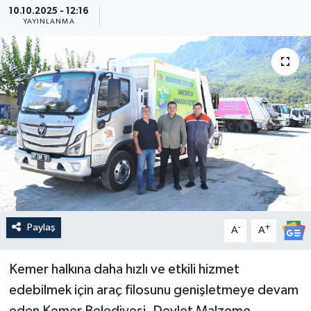
10.10.2025 - 12:16
YAYINLANMA
Güncel
Kültür & Sanat
Magazin
Resmi İlan
Sağlık & Yaşam
Siyaset
Paylaş
-
+
A
A
Spor
Kemer halkına daha hızlı ve etkili hizmet
edebilmek için araç filosunu genişletmeye devam