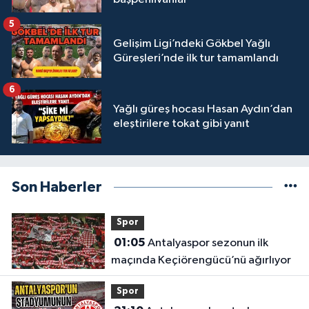
5
Gelişim Ligi’ndeki Gökbel Yağlı
Güreşleri’nde ilk tur tamamlandı
6
Yağlı güreş hocası Hasan Aydın’dan
eleştirilere tokat gibi yanıt
Son Haberler
Spor
01:05
Antalyaspor sezonun ilk
maçında Keçiörengücü’nü ağırlıyor
Spor