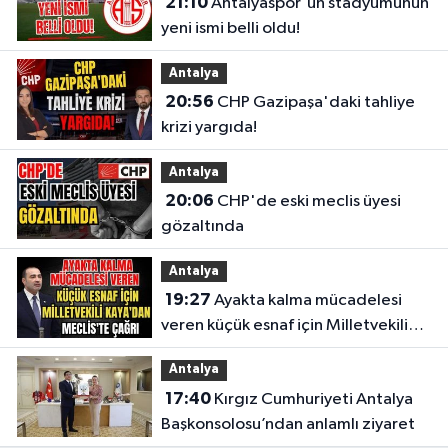
21:10
Antalyaspor'un stadyumunun
yeni ismi belli oldu!
Antalya
20:56
CHP Gazipaşa'daki tahliye
krizi yargıda!
Antalya
20:06
CHP'de eski meclis üyesi
gözaltında
Antalya
19:27
Ayakta kalma mücadelesi
veren küçük esnaf için Milletvekili
Kaya'dan Meclis'te çağrı
Antalya
17:40
Kırgız Cumhuriyeti Antalya
Başkonsolosu’ndan anlamlı ziyaret