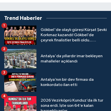
Trend Haberler
1
Gökbel'de olaylı güreşi Kürşat Şevki
Korkmaz kazandı! Gökbel’de
çeyrek finalistler belli oldu...
Megastar Ali Gürbüz elendi!
2
Antalya'da yıllardır imar bekleyen
mahalleler açıklandı
3
Antalya’nın bir dev firması da
konkordato ilan etti
4
2026 Vezirköprü Kunduz’da ilk tur
sona erdi. İşte son 64’e kalan
başpehlivanlar