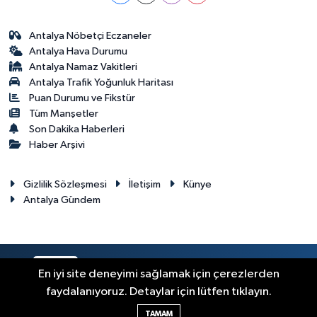
Antalya Nöbetçi Eczaneler
Antalya Hava Durumu
Antalya Namaz Vakitleri
Antalya Trafik Yoğunluk Haritası
Puan Durumu ve Fikstür
Tüm Manşetler
Son Dakika Haberleri
Haber Arşivi
Gizlilik Sözleşmesi
İletişim
Künye
Antalya Gündem
RSS
Copyright © 2024. Her hakkı saklıdır.
En iyi site deneyimi sağlamak için çerezlerden
faydalanıyoruz. Detaylar için lütfen tıklayın.
Haber Yazılımı:
TE Bilişim
TAMAM