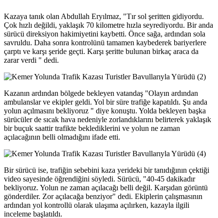
Kazaya tanık olan Abdullah Eryılmaz, "Tır sol şeritten gidiyordu.
Çok hızlı değildi, yaklaşık 70 kilometre hızla seyrediyordu. Bir anda
sürücü direksiyon hakimiyetini kaybetti. Önce sağa, ardından sola
savruldu. Daha sonra kontrolünü tamamen kaybederek bariyerlere
çarptı ve karşı şeride geçti. Karşı şeritte bulunan birkaç araca da
zarar verdi " dedi.
Kazanın ardından bölgede bekleyen vatandaş "Olayın ardından
ambulanslar ve ekipler geldi. Yol bir süre trafiğe kapatıldı. Şu anda
yolun açılmasını bekliyoruz " diye konuştu. Yolda bekleyen başka
sürücüler de sıcak hava nedeniyle zorlandıklarını belirterek yaklaşık
bir buçuk saattir trafikte beklediklerini ve yolun ne zaman
açılacağının belli olmadığını ifade etti.
Bir sürücü ise, trafiğin sebebini kaza yerideki bir tanıdığının çektiği
video sayesinde öğrendiğini söyledi. Sürücü, "40-45 dakikadır
bekliyoruz. Yolun ne zaman açılacağı belli değil. Karşıdan görüntü
gönderdiler. Zor açılacağa benziyor" dedi. Ekiplerin çalışmasının
ardından yol kontrollü olarak ulaşıma açılırken, kazayla ilgili
inceleme başlatıldı.