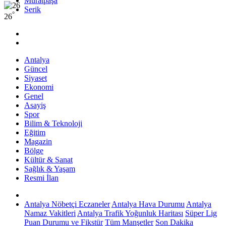
Muratpaşa
Serik
°
26
Antalya
Güncel
Siyaset
Ekonomi
Genel
Asayiş
Spor
Bilim & Teknoloji
Eğitim
Magazin
Bölge
Kültür & Sanat
Sağlık & Yaşam
Resmi İlan
Antalya Nöbetçi Eczaneler
Antalya Hava Durumu
Antalya
Namaz Vakitleri
Antalya Trafik Yoğunluk Haritası
Süper Lig
Puan Durumu ve Fikstür
Tüm Manşetler
Son Dakika