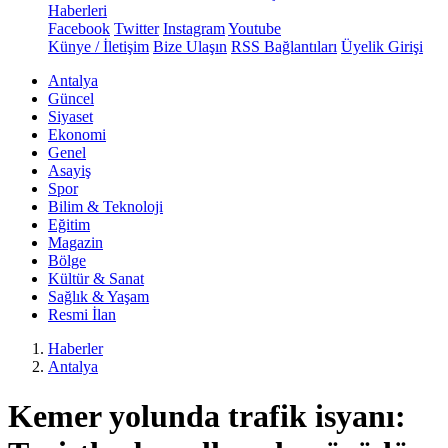
Haberleri
Facebook
Twitter
Instagram
Youtube
Künye / İletişim
Bize Ulaşın
RSS Bağlantıları
Üyelik Girişi
Antalya
Güncel
Siyaset
Ekonomi
Genel
Asayiş
Spor
Bilim & Teknoloji
Eğitim
Magazin
Bölge
Kültür & Sanat
Sağlık & Yaşam
Resmi İlan
Haberler
Antalya
Kemer yolunda trafik isyanı: