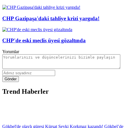
CHP Gazipaşa'daki tahliye krizi yargıda!
CHP'de eski meclis üyesi gözaltında
Yorumlar
Gönder
Trend Haberler
Gökbel'de olaylı güreşi Kürşat Şevki Korkmaz kazandı! Gökbel’de