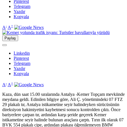
Pinterest
Telegram
Yazdır
Kopyala
-
+
A
A
Paylaş
Linkedin
Pinterest
Telegram
Yazdır
Kopyala
-
+
A
A
Kaza, dün saat 15.00 sıralarında Antalya -Kemer Topçam mevkiinde
meydana geldi. Edinilen bilgiye göre, Ali Ç. yönetimindeki 07 FTZ
29 plakalı tır, Antalya istikametine seyir halindeyken sürücüsünün
direksiyon hakimiyetini kaybetmesi sonucu kontrolden çıktı. Önce
bariyerlere çarpan tır, ardından karşı şeride geçerek Kemer
istikametine seyir halinde bulunan araçlara çarptı. Tırın ilk olarak 07
BVK 554 plakalı cipe, ardından plakası öğrenilemeyen BMW