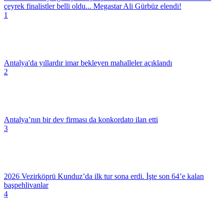
çeyrek finalistler belli oldu... Megastar Ali Gürbüz elendi!
1
Antalya'da yıllardır imar bekleyen mahalleler açıklandı
2
Antalya’nın bir dev firması da konkordato ilan etti
3
2026 Vezirköprü Kunduz’da ilk tur sona erdi. İşte son 64’e kalan
başpehlivanlar
4