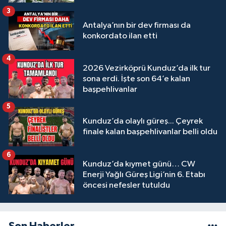
3
Antalya’nın bir dev firması da
konkordato ilan etti
4
2026 Vezirköprü Kunduz’da ilk tur
sona erdi. İşte son 64’e kalan
başpehlivanlar
5
Kunduz’da olaylı güreş... Çeyrek
finale kalan başpehlivanlar belli oldu
6
Kunduz’da kıymet günü… CW
Enerji Yağlı Güreş Ligi’nin 6. Etabı
öncesi nefesler tutuldu