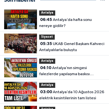
Son Haberler
Antalya
06:45
Antalya’da hafta sonu
nereye gidilir?
Siyaset
05:35
UKAB Genel Başkanı Kahveci
Antalyalılarla buluştu
Antalya
04:10
Antalya’nın simgesi
falezlerde yapılaşma baskısı
büyüyor
Antalya
03:00
Antalya’da 10 Ağustos 2026
elektrik kesintilerinin tam listesi