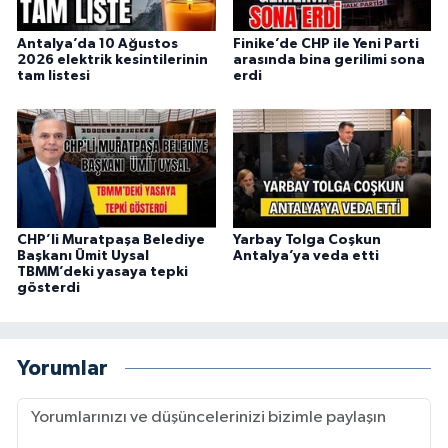
Antalya’da 10 Ağustos
Finike’de CHP ile Yeni Parti
2026 elektrik kesintilerinin
arasında bina gerilimi sona
tam listesi
erdi
CHP’li Muratpaşa Belediye
Yarbay Tolga Coşkun
Başkanı Ümit Uysal
Antalya’ya veda etti
TBMM’deki yasaya tepki
gösterdi
Yorumlar