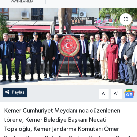
YAYINLANMA
Güncel
Kültür & Sanat
Magazin
Resmi İlan
Sağlık & Yaşam
Siyaset
Paylaş
-
+
A
A
Spor
Kemer Cumhuriyet Meydanı'nda düzenlenen
törene, Kemer Belediye Başkanı Necati
Topaloğlu, Kemer Jandarma Komutanı Ömer