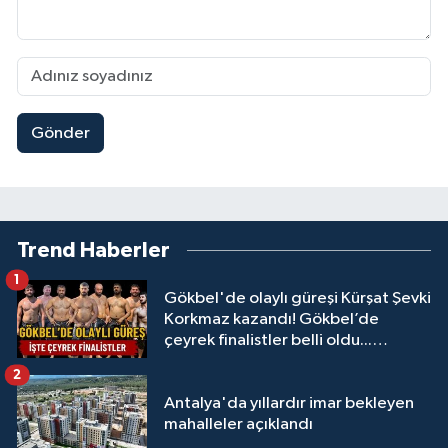
Gönder
Trend Haberler
1
Gökbel'de olaylı güreşi Kürşat Şevki
Korkmaz kazandı! Gökbel’de
çeyrek finalistler belli oldu...
Megastar Ali Gürbüz elendi!
2
Antalya'da yıllardır imar bekleyen
mahalleler açıklandı