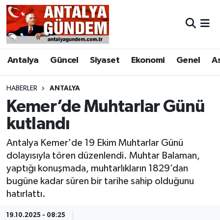
Antalya
Antalya Nöbetçi Eczaneler
Antalya
Güncel
Siyaset
Ekonomi
Genel
A
Asayiş
Antalya Hava Durumu
Bilim & Teknoloji
Antalya Namaz Vakitleri
HABERLER
ANTALYA
Kemer’de Muhtarlar Günü
Bölge
Antalya Trafik Yoğunluk Haritası
kutlandı
EĞİTİM
Süper Lig Puan Durumu ve Fikstür
Antalya Kemer'de 19 Ekim Muhtarlar Günü
dolayısıyla tören düzenlendi. Muhtar Balaman,
Ekonomi
Tüm Manşetler
yaptığı konuşmada, muhtarlıkların 1829’dan
bugüne kadar süren bir tarihe sahip olduğunu
Genel
Son Dakika Haberleri
hatırlattı.
Görüntülü Haber
Haber Arşivi
19.10.2025 - 08:25