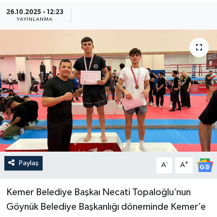
26.10.2025 - 12:23
Güncel
YAYINLANMA
Kültür & Sanat
Magazin
Resmi İlan
Sağlık & Yaşam
Siyaset
Paylaş
-
+
Spor
A
A
Kemer Belediye Başkaı Necati Topaloğlu’nun
Göynük Belediye Başkanlığı döneminde Kemer’e