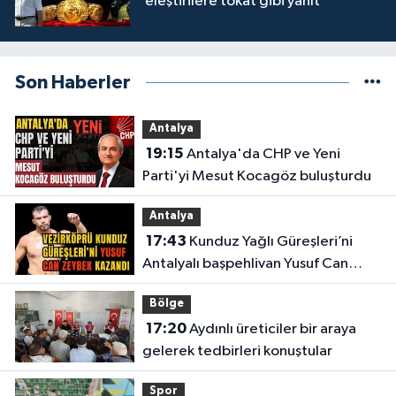
eleştirilere tokat gibi yanıt
Son Haberler
Antalya
19:15
Antalya'da CHP ve Yeni
Parti'yi Mesut Kocagöz buluşturdu
Antalya
17:43
Kunduz Yağlı Güreşleri’ni
Antalyalı başpehlivan Yusuf Can
Zeybek kazandı
Bölge
17:20
Aydınlı üreticiler bir araya
gelerek tedbirleri konuştular
Spor