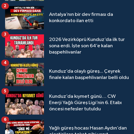
2
Antalya’nın bir dev firması da
konkordato ilan etti
3
2026 Vezirköprü Kunduz’da ilk tur
sona erdi. İşte son 64’e kalan
başpehlivanlar
4
Kunduz’da olaylı güreş... Çeyrek
finale kalan başpehlivanlar belli oldu
5
Kunduz’da kıymet günü… CW
Enerji Yağlı Güreş Ligi’nin 6. Etabı
öncesi nefesler tutuldu
6
Yağlı güreş hocası Hasan Aydın’dan