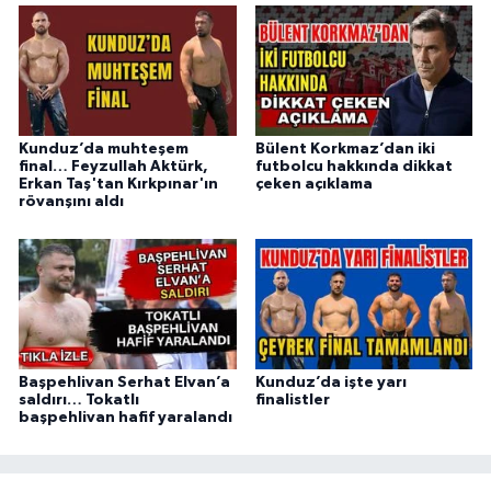
Kunduz’da muhteşem
Bülent Korkmaz’dan iki
final… Feyzullah Aktürk,
futbolcu hakkında dikkat
Erkan Taş'tan Kırkpınar'ın
çeken açıklama
rövanşını aldı
Başpehlivan Serhat Elvan’a
Kunduz’da işte yarı
saldırı… Tokatlı
finalistler
başpehlivan hafif yaralandı