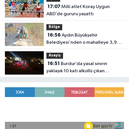
17:07
Milli atlet Koray Uygun
ABD’de gururu yaşattı
Bölge
16:56
Aydın Büyükşehir
Belediyesi'nden o mahalleye 3,9
milyon TL’lik yatırım
Asayiş
16:51
Burdur’da yasal sınırın
yaklaşık 10 katı alkollü çıkan
sürücüye büyük ceza