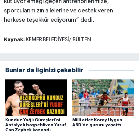
kutluyor emeği geçen antrenörlerimize,
sporcularımızın ailelerine ve destek veren
herkese teşekkür ediyorum” dedi.
Kaynak:
KEMER BELEDİYESİ/ BÜLTEN
Bunlar da ilginizi çekebilir
Kunduz Yağlı Güreşleri’ni
Milli atlet Koray Uygun
Antalyalı başpehlivan Yusuf
ABD’de gururu yaşattı
Can Zeybek kazandı