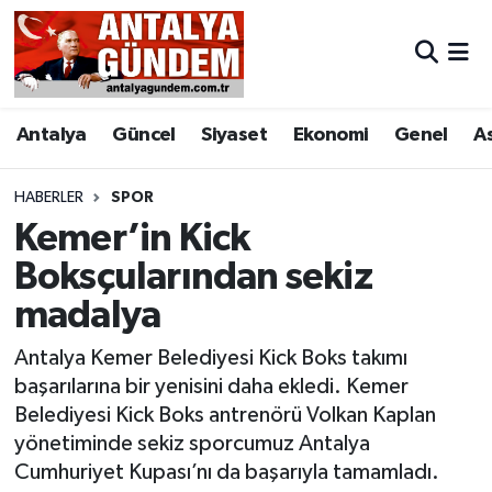
Antalya
Antalya Nöbetçi Eczaneler
Antalya
Güncel
Siyaset
Ekonomi
Genel
A
Asayiş
Antalya Hava Durumu
Bilim & Teknoloji
Antalya Namaz Vakitleri
HABERLER
SPOR
Kemer’in Kick
Bölge
Antalya Trafik Yoğunluk Haritası
Boksçularından sekiz
madalya
EĞİTİM
Süper Lig Puan Durumu ve Fikstür
Antalya Kemer Belediyesi Kick Boks takımı
Ekonomi
Tüm Manşetler
başarılarına bir yenisini daha ekledi. Kemer
Belediyesi Kick Boks antrenörü Volkan Kaplan
Genel
Son Dakika Haberleri
yönetiminde sekiz sporcumuz Antalya
Cumhuriyet Kupası’nı da başarıyla tamamladı.
Görüntülü Haber
Haber Arşivi