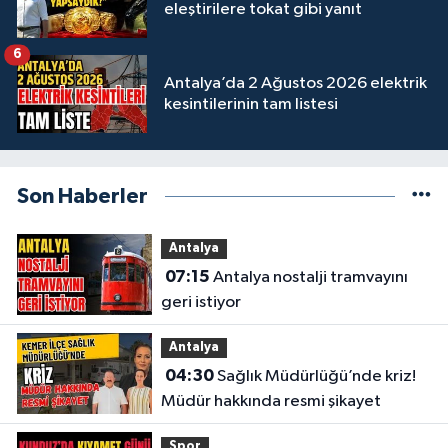
eleştirilere tokat gibi yanıt
6
Antalya’da 2 Ağustos 2026 elektrik
kesintilerinin tam listesi
Son Haberler
Antalya
07:15
Antalya nostalji tramvayını
geri istiyor
Antalya
04:30
Sağlık Müdürlüğü’nde kriz!
Müdür hakkında resmi şikayet
Spor