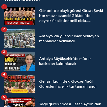
1
Gökbel'de olaylı güreşi Kürşat Şevki
Korkmaz kazandı! Gökbel’de
çeyrek finalistler belli oldu...
Megastar Ali Gürbüz elendi!
2
Antalya'da yıllardır imar bekleyen
mahalleler açıklandı
3
Antalya Büyükşehir’de müdür
kadroları kaldırılacak
4
Gelişim Ligi’ndeki Gökbel Yağlı
Güreşleri’nde ilk tur tamamlandı
5
Yağlı güreş hocası Hasan Aydın’dan