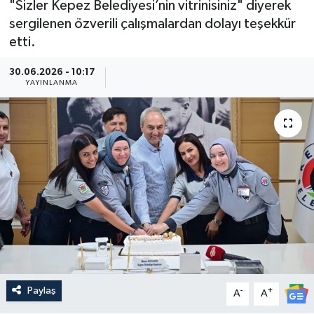
"Sizler Kepez Belediyesi’nin vitrinisiniz" diyerek
sergilenen özverili çalışmalardan dolayı teşekkür
Güncel
etti.
Kültür & Sanat
30.06.2026 - 10:17
YAYINLANMA
Magazin
Resmi İlan
Sağlık & Yaşam
Siyaset
Spor
Paylaş
-
+
A
A