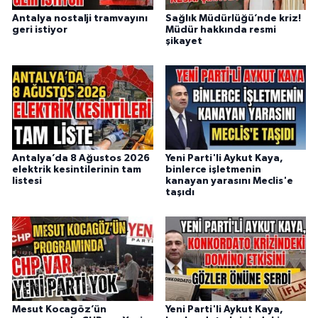
Antalya nostalji tramvayını
Sağlık Müdürlüğü’nde kriz!
geri istiyor
Müdür hakkında resmi
şikayet
Antalya’da 8 Ağustos 2026
Yeni Parti'li Aykut Kaya,
elektrik kesintilerinin tam
binlerce işletmenin
listesi
kanayan yarasını Meclis'e
taşıdı
Mesut Kocagöz’ün
Yeni Parti'li Aykut Kaya,