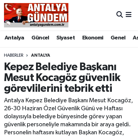
Antalya
Antalya Nöbetçi Eczaneler
Antalya
Güncel
Siyaset
Ekonomi
Genel
A
Asayiş
Antalya Hava Durumu
Bilim & Teknoloji
Antalya Namaz Vakitleri
HABERLER
ANTALYA
Kepez Belediye Başkanı
Bölge
Antalya Trafik Yoğunluk Haritası
Mesut Kocagöz güvenlik
görevlilerini tebrik etti
EĞİTİM
Süper Lig Puan Durumu ve Fikstür
Antalya Kepez Belediye Başkanı Mesut Kocagöz,
Ekonomi
Tüm Manşetler
26-30 Haziran Özel Güvenlik Günü ve Haftası
dolayısıyla belediye bünyesinde görev yapan
Genel
Son Dakika Haberleri
güvenlik personeliyle makamında bir araya geldi.
Personelin haftasını kutlayan Başkan Kocagöz,
Görüntülü Haber
Haber Arşivi