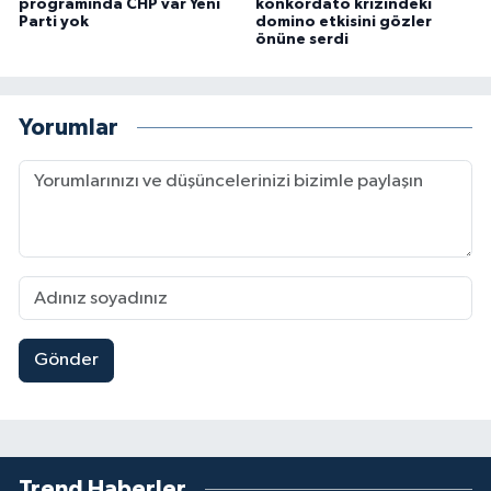
programında CHP var Yeni
konkordato krizindeki
Parti yok
domino etkisini gözler
önüne serdi
Yorumlar
Gönder
Trend Haberler