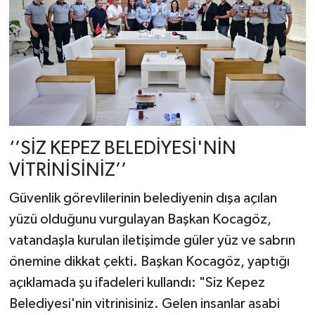
‘’SİZ KEPEZ BELEDİYESİ'NİN
VİTRİNİSİNİZ’’
​Güvenlik görevlilerinin belediyenin dışa açılan
yüzü olduğunu vurgulayan Başkan Kocagöz,
vatandaşla kurulan iletişimde güler yüz ve sabrın
önemine dikkat çekti. Başkan Kocagöz, yaptığı
açıklamada şu ifadeleri kullandı: "Siz Kepez
Belediyesi'nin vitrinisiniz. Gelen insanlar asabi