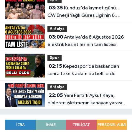
03:35
Kunduz’da kıymet günü…
CW Enerji Yağlı Güreş Ligi’nin 6.
Etabı öncesi nefesler tutuldu
Antalya
03:00
Antalya’da 8 Ağustos 2026
elektrik kesintilerinin tam listesi
Spor
02:15
Kepezspor’da başkandan
sonra teknik adam da belli oldu
Antalya
22:05
Yeni Parti'li Aykut Kaya,
binlerce işletmenin kanayan yarasını
Meclis'e taşıdı