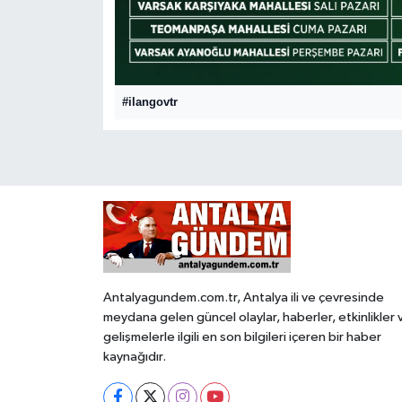
Güncel
Kültür & Sanat
#ilangovtr
Magazin
Resmi İlan
Sağlık & Yaşam
Siyaset
Antalyagundem.com.tr, Antalya ili ve çevresinde
Spor
meydana gelen güncel olaylar, haberler, etkinlikler 
gelişmelerle ilgili en son bilgileri içeren bir haber
kaynağıdır.