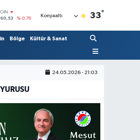
°
COIN
33
Konyaaltı
360,53
%-0.76
LAR
7069
%0.17
RO
in
Bölge
Kültür & Sanat
0265
%0.01
RLİN
1897
%0.02
M ALTIN
4.81
%1.44
24.05.2026 - 21:03
T100
887
%64
UYURUSU