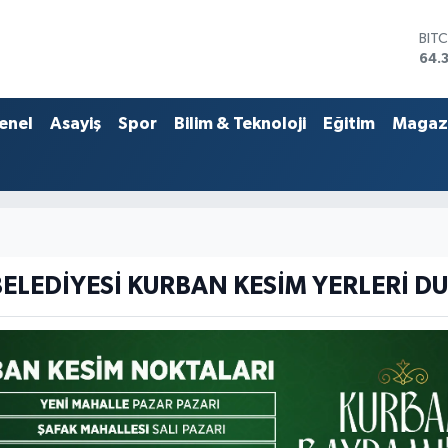
BIT
64.
DO
47,
EU
enel
Asayiş
Spor
Bilim & Teknoloji
Eğitim
Magaz
55,
STE
64,
GRA
657
BİS
13.
BELEDİYESİ KURBAN KESİM YERLERİ D