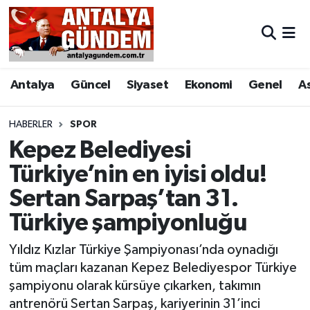
Antalya
Antalya Nöbetçi Eczaneler
Antalya
Güncel
Siyaset
Ekonomi
Genel
A
Asayiş
Antalya Hava Durumu
Bilim & Teknoloji
Antalya Namaz Vakitleri
HABERLER
SPOR
Kepez Belediyesi
Bölge
Antalya Trafik Yoğunluk Haritası
Türkiye’nin en iyisi oldu!
Sertan Sarpaş’tan 31.
EĞİTİM
Süper Lig Puan Durumu ve Fikstür
Türkiye şampiyonluğu
Ekonomi
Tüm Manşetler
Yıldız Kızlar Türkiye Şampiyonası’nda oynadığı
Genel
Son Dakika Haberleri
tüm maçları kazanan Kepez Belediyespor Türkiye
şampiyonu olarak kürsüye çıkarken, takımın
Görüntülü Haber
Haber Arşivi
antrenörü Sertan Sarpaş, kariyerinin 31’inci