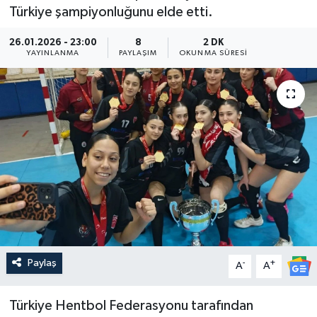
Türkiye şampiyonluğunu elde etti.
Güncel
26.01.2026 - 23:00
8
2 DK
YAYINLANMA
PAYLAŞIM
OKUNMA SÜRESI
Kültür & Sanat
Magazin
Resmi İlan
Sağlık & Yaşam
Siyaset
Spor
Paylaş
-
+
A
A
Türkiye Hentbol Federasyonu tarafından