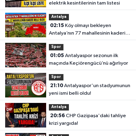
elektrik kesintilerinin tam listesi
Antalya
02:15
Köy olmayı bekleyen
Antalya’nın 77 mahallesinin kaderi
belli oldu
Spor
01:05
Antalyaspor sezonun ilk
maçında Keçiörengücü’nü ağırlıyor
Spor
21:10
Antalyaspor'un stadyumunun
yeni ismi belli oldu!
Antalya
20:56
CHP Gazipaşa'daki tahliye
krizi yargıda!