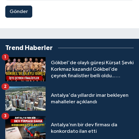
Gönder
Trend Haberler
1
Gökbel'de olaylı güreşi Kürşat Şevki
Korkmaz kazandı! Gökbel’de
çeyrek finalistler belli oldu...
Megastar Ali Gürbüz elendi!
2
Antalya'da yıllardır imar bekleyen
mahalleler açıklandı
3
Antalya’nın bir dev firması da
konkordato ilan etti