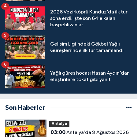
4
2026 Vezirköprü Kunduz’da ilk tur
sona erdi. İşte son 64’e kalan
başpehlivanlar
5
Gelişim Ligi’ndeki Gökbel Yağlı
Güreşleri’nde ilk tur tamamlandı
6
Yağlı güreş hocası Hasan Aydın’dan
eleştirilere tokat gibi yanıt
Son Haberler
Antalya
03:00
Antalya’da 9 Ağustos 2026