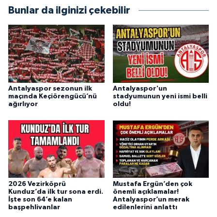
Bunlar da ilginizi çekebilir
Antalyaspor sezonun ilk
Antalyaspor'un
maçında Keçiörengücü’nü
stadyumunun yeni ismi belli
ağırlıyor
oldu!
2026 Vezirköprü
Mustafa Ergün’den çok
Kunduz’da ilk tur sona erdi.
önemli açıklamalar!
İşte son 64’e kalan
Antalyaspor’un merak
başpehlivanlar
edilenlerini anlattı