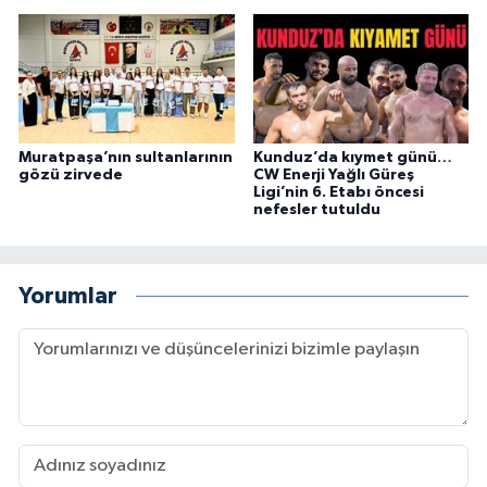
Muratpaşa’nın sultanlarının
Kunduz’da kıymet günü…
gözü zirvede
CW Enerji Yağlı Güreş
Ligi’nin 6. Etabı öncesi
nefesler tutuldu
Yorumlar