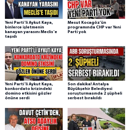
Yeni Parti'li Aykut Kaya,
Mesut Kocagöz’ün
binlerce işletmenin
programında CHP var Yeni
kanayan yarasını Meclis'e
Parti yok
taşıdı
Yeni Parti'li Aykut Kaya,
Son dakika! Antalya
konkordato krizindeki
Büyükşehir Belediyesi
domino etkisini gözler
soruşturmasında 2 şüpheli
önüne serdi
serbest bırakıldı