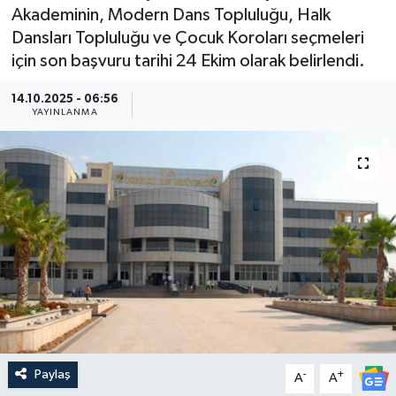
Akademinin, Modern Dans Topluluğu, Halk
Güncel
Dansları Topluluğu ve Çocuk Koroları seçmeleri
için son başvuru tarihi 24 Ekim olarak belirlendi.
Kültür & Sanat
14.10.2025 - 06:56
YAYINLANMA
Magazin
Resmi İlan
Sağlık & Yaşam
Siyaset
Spor
Paylaş
-
+
A
A