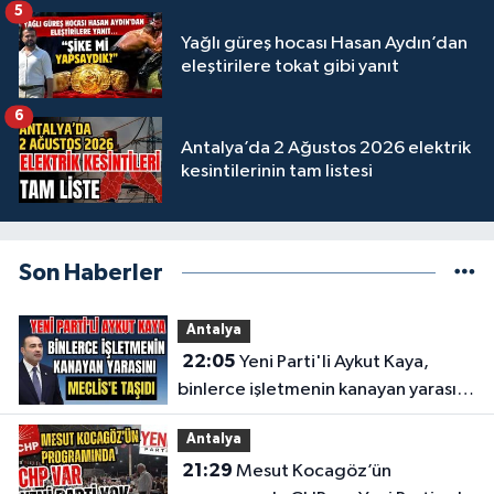
5
Yağlı güreş hocası Hasan Aydın’dan
eleştirilere tokat gibi yanıt
6
Antalya’da 2 Ağustos 2026 elektrik
kesintilerinin tam listesi
Son Haberler
Antalya
22:05
Yeni Parti'li Aykut Kaya,
binlerce işletmenin kanayan yarasını
Meclis'e taşıdı
Antalya
21:29
Mesut Kocagöz’ün