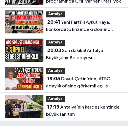
programında CHP var Yeni Parti yok
Antalya
20:41
Yeni Parti'li Aykut Kaya,
konkordato krizindeki domino
etkisini gözler önüne serdi
Antalya
20:03
Son dakika! Antalya
Büyükşehir Belediyesi
soruşturmasında 2 şüpheli serbest
Antalya
bırakıldı
19:05
Davut Çetin’den, ATSO
adaylık ofisine görkemli açılış
Antalya
17:19
Antalya’nın kardeş kentinde
büyük tanıtım