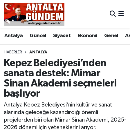
Antalya
Antalya Nöbetçi Eczaneler
Antalya
Güncel
Siyaset
Ekonomi
Genel
A
Asayiş
Antalya Hava Durumu
Bilim & Teknoloji
Antalya Namaz Vakitleri
HABERLER
ANTALYA
Kepez Belediyesi’nden
Bölge
Antalya Trafik Yoğunluk Haritası
sanata destek: Mimar
Sinan Akademi seçmeleri
EĞİTİM
Süper Lig Puan Durumu ve Fikstür
başlıyor
Ekonomi
Tüm Manşetler
Antalya Kepez Belediyesi’nin kültür ve sanat
Genel
Son Dakika Haberleri
alanında geleceğe kazandırdığı önemli
projelerden biri olan Mimar Sinan Akademi, 2025-
Görüntülü Haber
Haber Arşivi
2026 dönemi için yeteneklerini arıyor.