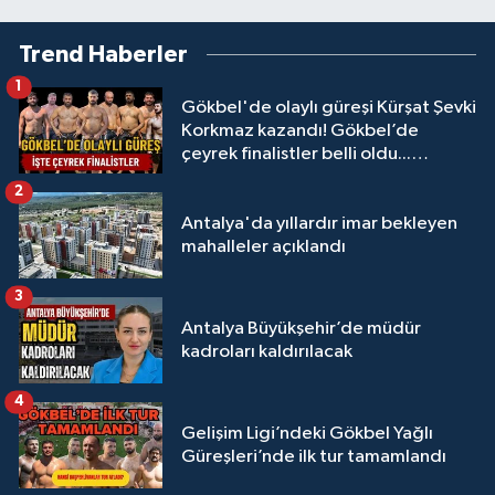
Trend Haberler
1
Gökbel'de olaylı güreşi Kürşat Şevki
Korkmaz kazandı! Gökbel’de
çeyrek finalistler belli oldu...
Megastar Ali Gürbüz elendi!
2
Antalya'da yıllardır imar bekleyen
mahalleler açıklandı
3
Antalya Büyükşehir’de müdür
kadroları kaldırılacak
4
Gelişim Ligi’ndeki Gökbel Yağlı
Güreşleri’nde ilk tur tamamlandı