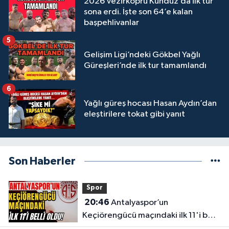
2026 Vezirköprü Kunduz’da ilk tur
sona erdi. İşte son 64’e kalan
başpehlivanlar
5
Gelişim Ligi’ndeki Gökbel Yağlı
Güreşleri’nde ilk tur tamamlandı
6
Yağlı güreş hocası Hasan Aydın’dan
eleştirilere tokat gibi yanıt
Son Haberler
Spor
20:46
Antalyaspor’un
Keçiörengücü maçındaki ilk 11'i belli
oldu!