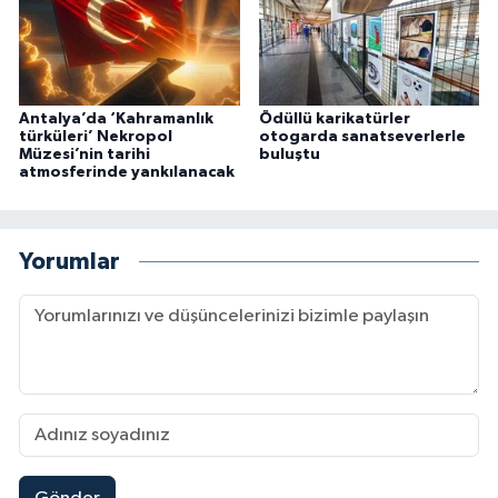
Antalya’da ‘Kahramanlık
Ödüllü karikatürler
türküleri’ Nekropol
otogarda sanatseverlerle
Müzesi’nin tarihi
buluştu
atmosferinde yankılanacak
Yorumlar