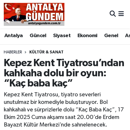
Antalya
Antalya Nöbetçi Eczaneler
Antalya
Güncel
Siyaset
Ekonomi
Genel
A
Asayiş
Antalya Hava Durumu
Bilim & Teknoloji
Antalya Namaz Vakitleri
HABERLER
KÜLTÜR & SANAT
Kepez Kent Tiyatrosu’ndan
Bölge
Antalya Trafik Yoğunluk Haritası
kahkaha dolu bir oyun:
“Kaç baba kaç”
EĞİTİM
Süper Lig Puan Durumu ve Fikstür
Kepez Kent Tiyatrosu, tiyatro severleri
Ekonomi
Tüm Manşetler
unutulmaz bir komediyle buluşturuyor. Bol
kahkahalı ve sürprizlerle dolu “Kaç Baba Kaç”, 17
Genel
Son Dakika Haberleri
Ekim 2025 Cuma akşamı saat 20.00’de Erdem
Bayazıt Kültür Merkezi’nde sahnelenecek.
Görüntülü Haber
Haber Arşivi