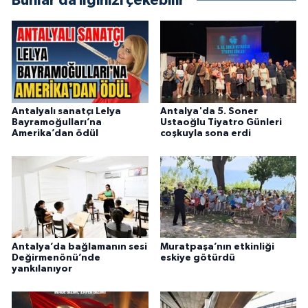
Bunlar da ilginizi çekebilir
Antalyalı sanatçı Lelya
Antalya'da 5. Soner
Bayramoğulları’na
Ustaoğlu Tiyatro Günleri
Amerika’dan ödül
coşkuyla sona erdi
Antalya’da bağlamanın sesi
Muratpaşa’nın etkinliği
Değirmenönü’nde
eskiye götürdü
yankılanıyor