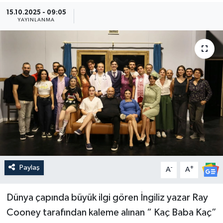
15.10.2025 - 09:05
Güncel
YAYINLANMA
Kültür & Sanat
Magazin
Resmi İlan
Sağlık & Yaşam
Siyaset
Paylaş
-
+
Spor
A
A
Dünya çapında büyük ilgi gören İngiliz yazar Ray
Cooney tarafından kaleme alınan “ Kaç Baba Kaç”