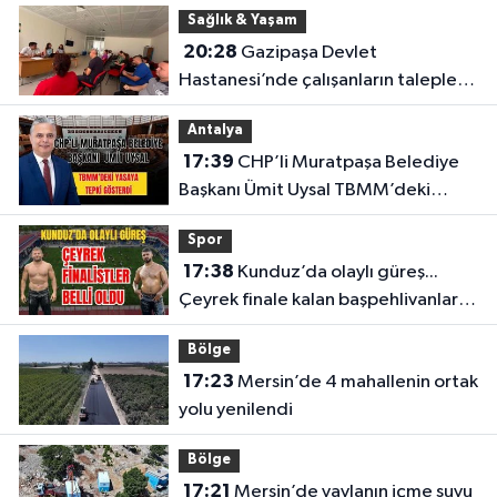
Sağlık & Yaşam
20:28
Gazipaşa Devlet
Hastanesi’nde çalışanların talepleri
masaya yatırıldı
Antalya
17:39
CHP’li Muratpaşa Belediye
Başkanı Ümit Uysal TBMM’deki
yasaya tepki gösterdi
Spor
17:38
Kunduz’da olaylı güreş...
Çeyrek finale kalan başpehlivanlar
belli oldu
Bölge
17:23
Mersin’de 4 mahallenin ortak
yolu yenilendi
Bölge
17:21
Mersin’de yaylanın içme suyu