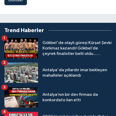
Gönder
Trend Haberler
1
Gökbel'de olaylı güreşi Kürşat Şevki
Korkmaz kazandı! Gökbel’de
çeyrek finalistler belli oldu...
Megastar Ali Gürbüz elendi!
2
Antalya'da yıllardır imar bekleyen
mahalleler açıklandı
3
Antalya’nın bir dev firması da
konkordato ilan etti
4